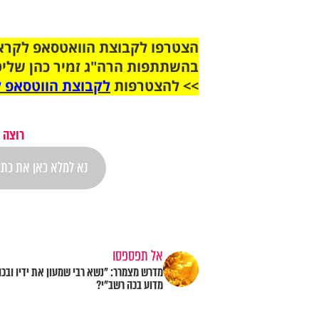
בהשתתפות הרה"ג זמיר כהן שליט
>> להצטרפות
לקבוצת הווטסאפ ל
רוצה 
אל תפספסו
מדרש מצמרר: "נשא רבי שמעון את ידיו ובכה
מדוע בכה רשב"י?