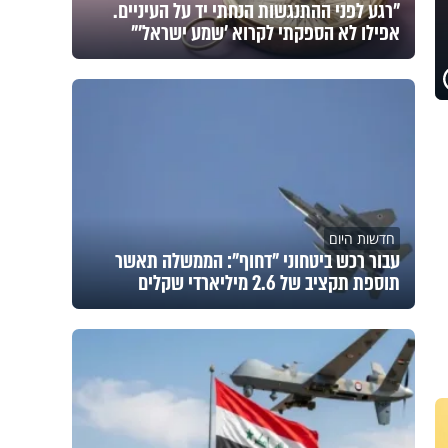
"רגע לפני ההתנגשות הנחתי יד על העיניים.
אפילו לא הספקתי לקרוא 'שמע ישראל'"
חדשות היום
עבור רכש ביטחוני "דחוף": הממשלה תאשר
תוספת תקציב של 2.6 מיליארדי שקלים