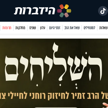
למתחילים
שאל את הרב
זמני היום
עלון
שופס
מחלקות
תרומות