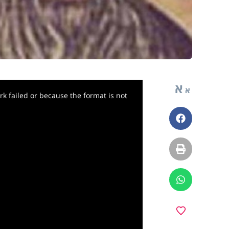
א
א
k failed or because the format is not
פייסבוק
הדפסה
ווטסאפ
y
מועדפים