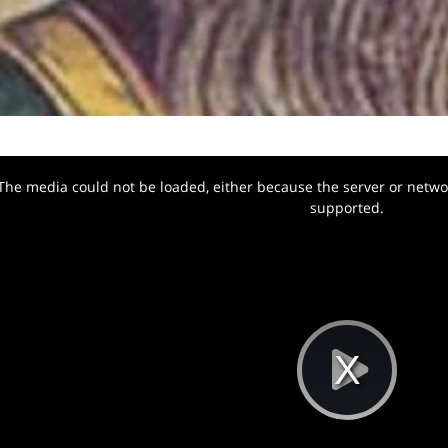
The media could not be loaded, either because the server or networ
w.
supported.
Pla