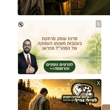
X
🔇
X