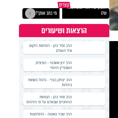
הרצל
קצרים
הנשק של יהודי נמצא בפה
לארץ
שלו
מי כתב אותך?
באירא
הרצאות ושיעורים
This
הרב זמיר כהן - התהוות היקום
is
a
וגיל העולם
modal
windo
הרב ירון אשכנזי - הציצית,
השכפ"ץ היהודי
הרב יצחק בצרי - גלגול נשמות
ביהדות
הרב זמיר כהן - הכוחות
הרוחניים שבאדם על פי היהדות
הרב שניר גואטה - ההזדמנות