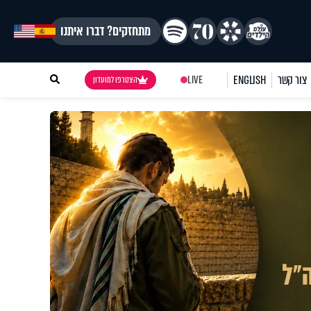
מתחזקים? דברו איתנו
צור קשר
ENGLISH
LIVE
הצטרפו למועדון