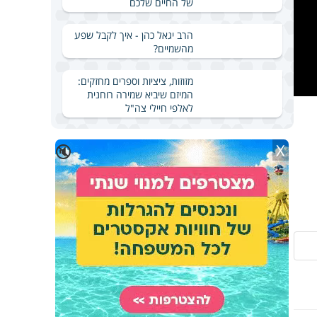
של החיים שלכם
הרב יגאל כהן - איך לקבל שפע
מהשמיים?
מזוזות, ציציות וספרים מחזקים:
המיזם שיביא שמירה רוחנית
לאלפי חיילי צה"ל
X
🔇