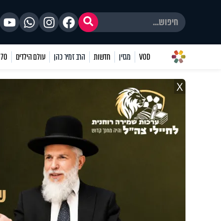
VOD
מגזין
חדשות
הרב זמיר כהן
עולם הילדים
70 שאלות
X