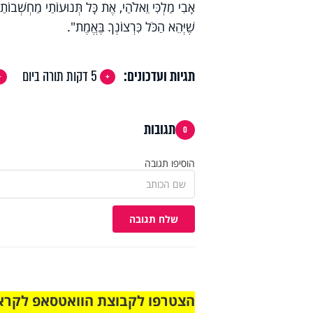
אָבִי מַלְכִּי וֵאלֹהַי, אֶת כָּל תְּנוּעוֹתַי מַחְשְׁבוֹתַי רְ
שֶׁיְּהֵא הַכֹּל כִּרְצוֹנְךָ בֶּאֱמֶת".
תגיות ועדכונים:
5 דקות תורה ביום
תגובות
0
הוסיפו תגובה
שלח תגובה