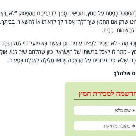
הִסְתַּכֵּל בְּפֶסַח עַל חָמֵץ, וּמְבִיאִים סְמָךְ לְדִבְרֵיהֶם מֵהַפָּסוּק "לֹא יֵרָאֶ
ּנוּ שֶׁרַק אִם הֶחָמֵץ שַׁיָּךְ "לְךָ" אָסוּר לְךָ לִרְאוֹתוֹ אוֹ לְהַשְׁאִירוֹ בְבֵיתְךָ.
 לְהַשְׁהוֹתוֹ בַבַּיִת.
ְכַדּוֹמֶה - לֹא חַיָּבִים לַעֲצֹם עֵינַיִם. וְכֵן כַּאֲשֶׁר בָּא פּוֹעֵל גּוֹי לְתַקֵּן דָּבָר
ץ - מֻתָּר לוֹ לֶאֱכֹל בִּרְשׁוּתוֹ שֶׁל הַיִּשְׂרָאֵל, כֵּיוָן שֶׁהַלֶּחֶם שַׁיָּךְ לַגּוֹי. אוּל
כְּדֵי שֶׁלֹּא יִפְּלוּ פֵרוּרִים עַל הָרִצְפָּה וְיָבוֹאוּ חֲלִילָה לְאָכְלָם בְּטָעוּת.
 שלהלן: