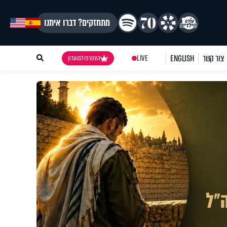
מתחזקים? דברו איתנו
צור קשר
ENGLISH
LIVE
הצטרפו למועדון