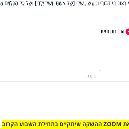
צוֹנוֹתַי דִּבּוּרַי וּמַעֲשַׂי, שֶׁלִּי [שֶׁל אִשְׁתִּי וְשֶׁל יְלָדַי] וְשֶׁל כָּל הַנִּלְוִים אֵל
הרב רונן חזיזה
הצטרפו לקבוצת הוואטסאפ לקראת ZOOM ההשקה שיתקיים בתחילת השבוע הקרוב