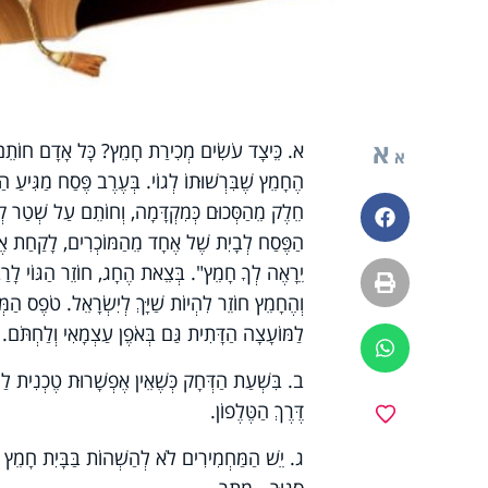
א
א. כֵּיצָד עֹשִׂים מְכִירַת חָמֵץ? כָּל אָדָם חוֹתֵם ע
א
הֶחָמֵץ שֶׁבִּרְשׁוּתוֹ לְגוֹי. בְּעֶרֶב פֶּסַח מַגִּיעַ הַ
חֵלֶק מֵהַסְּכוּם כְּמִקְדָּמָה, וְחוֹתֵם עַל שְׁטַר קְנִ
פייסבוק
הַפֶּסַח לְבָיִת שֶׁל אֶחָד מֵהַמּוֹכְרִים, לָקַחַת אֶת
יֵרָאֶה לְךָ חָמֵץ". בְּצֵאת הֶחָג, חוֹזֵר הַגּוֹי לָרַ
הדפסה
וְהֶחָמֵץ חוֹזֵר לִהְיוֹת שַׁיָּךְ לְיִשְׂרָאֵל. טֹפֶס הַמּ
לַמּוֹעָצָה הַדָּתִית גַּם בְּאֹפֶן עַצְמָאִי וְלַחְתֹּם. א
ווטסאפ
ב. בִּשְׁעַת הַדְּחָק כְּשֶׁאֵין אֶפְשָׁרוּת טֶכְנִית לַחְת
דֶּרֶךְ הַטֶּלֶפוֹן.
מועדפים
ג. יֵשׁ הַמַּחְמִירִים לֹא לְהַשְׁהוֹת בַּבָּיִת חָמֵץ ג