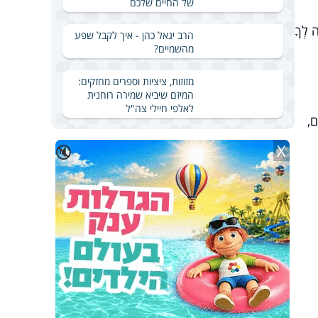
של החיים שלכם
ה לְךָ
הרב יגאל כהן - איך לקבל שפע
מהשמיים?
מזוזות, ציציות וספרים מחזקים:
המיזם שיביא שמירה רוחנית
לאלפי חיילי צה"ל
ָם,
X
🔇