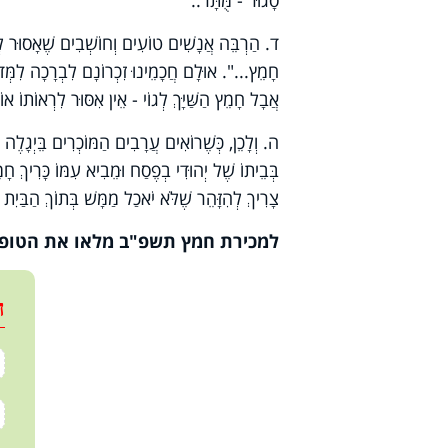
סָגוּר - מֻּתָּר..
ד. הַרְבֵּה אֲנָשִׁים טוֹעִים וְחוֹשְׁבִים שֶׁאָסוּר לְ
חָמֵץ...". אוּלָם חֲכָמֵינוּ זִכְרוֹנָם לִבְרָכָה לִמְּדו
אֲבָל חָמֵץ הַשַּׁיָּךְ לְגוֹי - אֵין אִסּוּר לִרְאוֹתוֹ אוֹ
ה. וְלָכֵן, כְּשֶׁרוֹאִים עֲרָבִים הַמּוֹכְרִים בֵּיְגָלֶה ו
בְּבֵיתוֹ שֶׁל יְהוּדִי בְפֶסַח וּמֵבִיא עִמּוֹ כָּרִיךְ חָמֵ
צָרִיךְ לְהִזָּהֵר שֶׁלֹּא יֹאכַל מַמָּשׁ בְּתוֹךְ הַבַּיִת 
למכירת חמץ תשפ"ב מלאו את הטופס