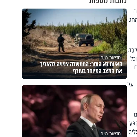
כתבות נוספות
ָה
הֶחָג
לְבַד,
חדשות היום
ְכָל
האיום לא הוסר: הממשלה צפויה להאריך
גַם
את המצב המיוחד בעורף
ם. עַל
ם
בֹּעַ
לֶיךָ
חדשות היום