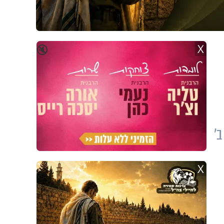
X
🔇
ָר ב'
X