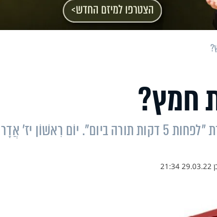
?
ת חמץ?
דבר תורה יומי מפי הרב רונן חזיזה, במסגרת "לפחות 5 דקות תורה ביום". יוֹם רִאשׁוֹן יז' אֲד
ן
29.03.22 21:34