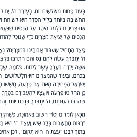
בְּעוֹד פָּחוֹת מִשְּׁלֹשִׁים יוֹם, בְּעֶזְרַת ה', יָחוּ
הַחֲשׁוּבָה בְּיוֹתֵר בְּלֵיל הַסֵּדֶר הִיא לְשׂוֹחֵחַ וּלְ
אָנוּ צְרִיכִים לִלְמֹד הֵיטֵב עַל הַנִּסִּים שֶׁנַּעֲשׂוּ
הַנִּסִּים שֶׁל יְצִיאַת מִצְרַיִם כְּדֵי שֶׁנּוּכַל לְהוֹדו
כֵּיצַד הִתְחִיל שִׁעְבּוּד אֲבוֹתֵינוּ בְּמִצְרַיִם? נֶאֱמ
ה' יִתְבָּרַךְ עָשָׂה לָהֶם נֵס וְהֵם הִתְרַבּוּ בְּקֶצֶ
בְּכֹחָם, וּבְעוֹד שֶׁהַמִּצְרִים הָיוּ חַלָּשְׁלוּשִׁים, ה
יִשְׂרָאֵל הִפְחִידָה מְאוֹד אֶת פַּרְעֹה, חֲשָׁשׁוֹ הָיָה
כֵּן הֶחְלִיטוּ פַּרְעֹה וְיוֹעֲצָיו לְהַעֲבִידָם בְּפָרֶך
שֶׁהִרְבּוּ לְעַנּוֹתָם, ה' יִתְבָּרַךְ בֵּרְכָם יוֹתֵר וְהֵם
מִכָּאן לוֹמְדִים יְסוֹד חָשׁוּב בֶּאֱמוּנָה, כְּשֶׁהַקְּ
"רַבּוֹת מַחֲשָׁבוֹת בְּלֶב אִישׁ וַעֲצַת ה' הִיא תָקוּם
בְּתוֹךְ לִבֵּנוּ "עֲצַת ה' הִיא תָקוּם". לָכֵן אַחִים יְק