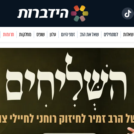
למתחילים
שאל את הרב
זמני היום
עלון
שופס
מחלקות
תרומות