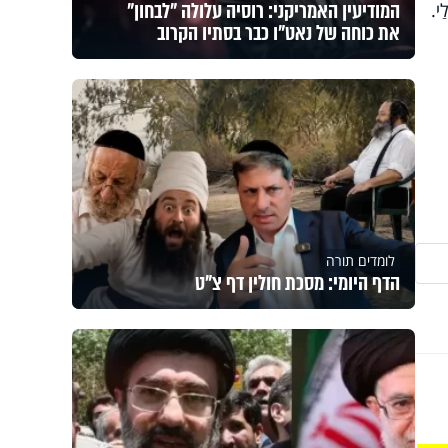
המודיעין האמריקני: רוסיה עלולה "לבחון"
ַי.
את כוחה של נאט"ו כבר בסתיו הקרוב
לומדים תורה
הדף היומי: מסכת חולין דף צ"ט