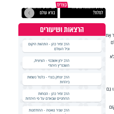
קצרים
מדוע האמונה נמשלה
גם ׳הרע׳ זה הרחמים של
האם מ
למלח?
בורא עולם
בשבת
הרצאות ושיעורים
ֹר אֶת
ֵם
הרב זמיר כהן - התהוות היקום
וגיל העולם
לֹא
הרב ירון אשכנזי - הציצית,
השכפ"ץ היהודי
הרב יצחק בצרי - גלגול נשמות
ביהדות
וּ גַם
הרב זמיר כהן - הכוחות
הרוחניים שבאדם על פי היהדות
וֹם
הרב שניר גואטה - ההזדמנות