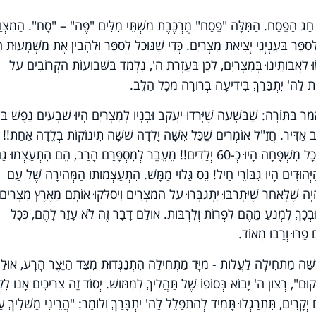
ל חַג הַפֶּסַח. הַמִּלָּה "פֶּסַח" מֻרְכֶּבֶת מִשְּׁתֵּי מִלִּים "פֶּה" – "סָח". הַמִּצְו
סַפֵּר בְּעִנְיְנֵי יְצִיאַת מִצְרַיִם. כְּדֵי שֶׁנּוּכַל לְסַפֵּר וּלְהָבִין אֶת מַשְׁמָעוּת 
 לַאֲבוֹתֵינוּ בְּמִצְרַיִם, לָכֵן בְּעֶזְרַת ה', נִלְמַד בַּשָּׁבוּעוֹת הַקְּרוֹבִים עַל
ֹת לַה' יִתְבָּרַךְ בִּידִיעָה בְּרוּרָה מִכָּל הַלֵּב.
ַר בַּתּוֹרָה: שֶׁבְּשָׁעָה שֶׁיָּרְדוּ יַעֲקֹב וּבָנָיו לְמִצְרַיִם הָיוּ שִׁבְעִים נֶפֶשׁ בִּ
ב אַדִּיר. חֲזַ"ל אוֹמְרִים שֶׁכָּל אִשָּׁה יָלְדָה שִׁשָּׁה תִינוֹקוֹת בְּלֵדָה אַחַת!! ו
אִשָּׁה יָלְדָה בְּעֵרֶךְ עֶשֶׂר לֵידוֹת. כְּלוֹמַר, שֶׁבְּכָל מִשְׁפָּחָה הָיוּ כְ-60 יְלָדִים!! מֵעֵבֶר לְמִסְפָּרָם הָרַב, הֵם הִתְעַצְּמוּ 
ַיְּהוּדִים הָיוּ גִבּוֹרֵי חַיִל! נֵס גָּלוּי מַמָּשׁ. הִתְעַצְּמוּתוֹ הַמְּהִירָה שֶׁל עַם
 שֶׁלְּאַחַר שֶׁיִּתְרַבּוּ יִתְגַּבְּרוּ עַל הַמִּצְרִים וִיסַלְּקוּ אוֹתָם מֵאֶרֶץ מִצְרַיִ
ְ וּבְכָךְ לִמְנֹעַ מֵהֶם לִפְרוֹת וְלִרְבּוֹת. אוּלָם דָּבָר זֶה לֹא עָזַר לָהֶם, כְּכָל
 פָּרוּ וְרָבוּ מְאוֹד.
דֻשָּׁה מַתְחִילָה לַעֲלוֹת - מִיָּד מַתְחִילָה הִתְנַגְּדוּת מִצַּד הַיֵּצֶר הָרָע, אוּלָ
", רְצוֹן ה' יָבוֹא בְּסוֹפוֹ שֶׁל תַּהֲלִיךְ לְמִמּוּשׁ. יְסוֹד זֶה צְרִיכִים אָנוּ לִקְ
ָרִים, תִּתְרַגְּלוּ תָּמִיד לְהִתְפַּלֵּל לַה' יִתְבָּרַךְ וְלוֹמַר: "הֲרֵינִי מַשְׁלִיךְ עָ