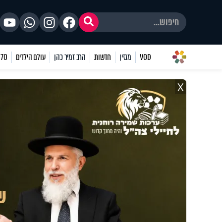
VOD
מגזין
חדשות
הרב זמיר כהן
עולם הילדים
70 שאלות
X