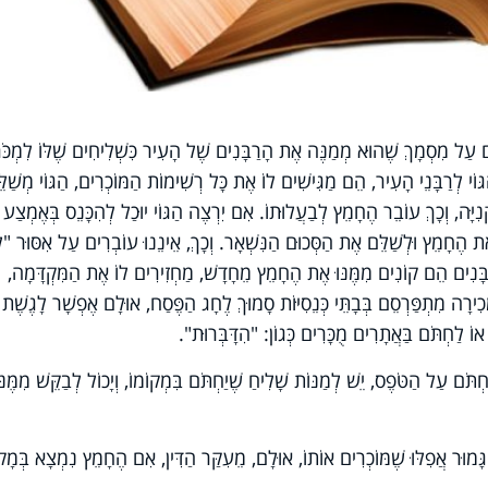
ַל מִסְמָךְ שֶׁהוּא מְמַנֶּה אֶת הָרַבָּנִים שֶׁל הָעִיר כִּשְׁלִיחִים שֶׁלּוֹ לִמְכּ
גּוֹי לְרַבָּנֵי הָעִיר, הֵם מַגִּישִׁים לוֹ אֶת כָּל רְשִׁימוֹת הַמּוֹכְרִים, הַגּוֹי מְשַׁלּ
יָּה, וְכָךְ עוֹבֵר הֶחָמֵץ לְבַעֲלוּתוֹ. אִם יִרְצֶה הַגּוֹי יוּכַל לְהִכָּנֵס בְּאֶמְצַע
 הֶחָמֵץ וּלְשַׁלֵּם אֶת הַסְּכוּם הַנִּשְׁאָר. וְכָךְ, אֵינֵנוּ עוֹבְרִים עַל אִסּוּר "
בָּנִים הֵם קוֹנִים מִמֶּנּוּ אֶת הֶחָמֵץ מֵחָדָשׁ, מַחְזִירִים לוֹ אֶת הַמִּקְדָּמָה,
ְכִירָה מִתְפַּרְסֵם בְּבָתֵּי כְּנֵסִיּוֹת סָמוּךְ לֶחָג הַפֶּסַח, אוּלָם אֶפְשָׁר לָגֶשֶׁת
וֹ לַחְתֹּם בַּאֲתָרִים מֻכָּרִים כְּגוֹן: "הִדָּבְּרוּת".
ֹּם עַל הַטֹּפֶס, יֵשׁ לְמַנּוֹת שָׁלִיחַ שֶׁיַחְתֹּם בִּמְקוֹמוֹ, וְיָכוֹל לְבַקֵּשׁ מִמֶּנּ
ָּמוּר אֲפִלּוּ שֶׁמּוֹכְרִים אוֹתוֹ, אוּלָם, מֵעִקַּר הַדִּין, אִם הֶחָמֵץ נִמְצָא בְּמָק