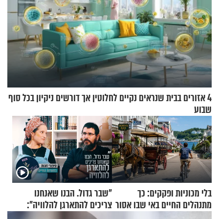
4 אזורים בבית שנראים נקיים לחלוטין אך דורשים ניקיון בכל סוף
שבוע
בלי מכוניות ופקקים: כך
"שבר גדול. הבנו שאנחנו
מתנהלים החיים באי שבו אסור
צריכים להתארגן להלוויה":
לנהוג כבר יותר מ-120 שנה
זוגיות במבחן, הפעם עם מרים