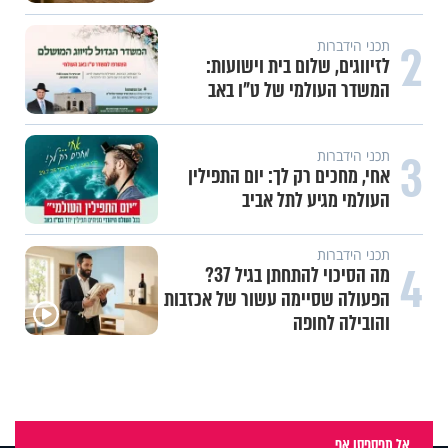
2
תכני הידברות
לזיווגים, שלום בית וישועות:
המשדר העולמי של ט"ו באב
3
תכני הידברות
אחי, מחכים רק לך: יום התפילין
העולמי מגיע לתל אביב
תכני הידברות
4
מה הסיכוי להתחתן בגיל 37?
הפעולה שסיימה עשור של אכזבות
והובילה לחופה
אל תפספסו אף