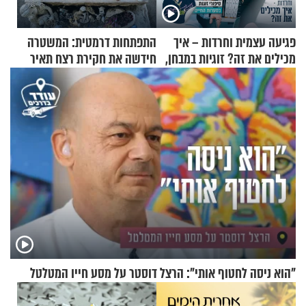
פגיעה עצמית וחרדות – איך
התפתחות דרמטית: המשטרה
מכילים את זה? זוגיות במבחן,
חידשה את חקירת רצח תאיר
הפעם עם יהודית ואלתר כהן
ראדה
"הוא ניסה לחטוף אותי": הרצל דוסטר על מסע חייו המטלטל