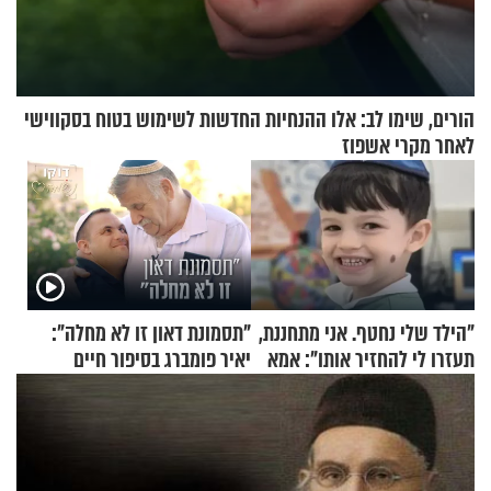
הורים, שימו לב: אלו ההנחיות החדשות לשימוש בטוח בסקווישי
לאחר מקרי אשפוז
"הילד שלי נחטף. אני מתחננת,
"תסמונת דאון זו לא מחלה":
תעזרו לי להחזיר אותו": אמא
יאיר פומברג בסיפור חיים
של יובל בן ה-4 בריאיון דומע
מעורר השראה