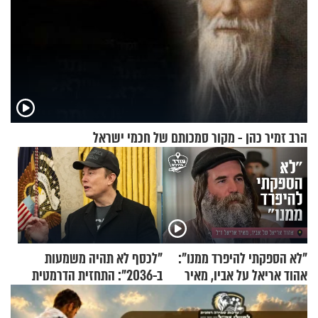
הרב זמיר כהן - מקור סמכותם של חכמי ישראל
"לא הספקתי להיפרד ממנו":
"לכסף לא תהיה משמעות
אהוד אריאל על אביו, מאיר
ב-2036": התחזית הדרמטית
אריאל ז"ל
של אילון מאסק על עתיד
הכלכלה