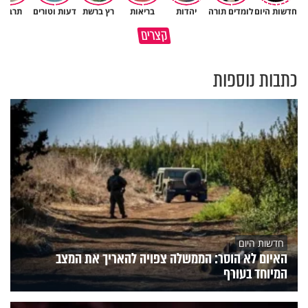
חדשות היום
לומדים תורה
יהדות
בריאות
רץ ברשת
דעות וטורים
תרבות
גם ׳הרע׳ זה הרחמים של בורא
קצרים
מדוע האמונה נמשלה למלח?
עולם
כתבות נוספות
חדשות היום
האיום לא הוסר: הממשלה צפויה להאריך את המצב
המיוחד בעורף