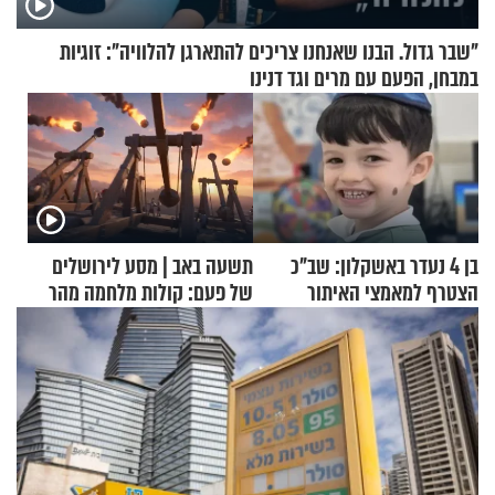
"שבר גדול. הבנו שאנחנו צריכים להתארגן להלוויה": זוגיות
במבחן, הפעם עם מרים וגד דנינו
בן 4 נעדר באשקלון: שב"כ
תשעה באב | מסע לירושלים
הצטרף למאמצי האיתור
של פעם: קולות מלחמה מהר
הזיתים