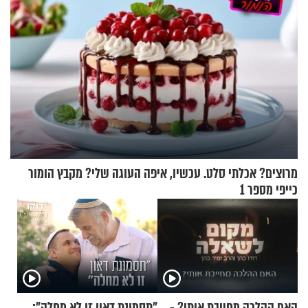
מרוצים? אכלתי סלט. עכשיו, איפה העוגה שלי? מקבץ הומור
כייפי מספר 1
האם ההלכה מחייבת אותי? -
"תסמונת דאון זו לא מחלה":