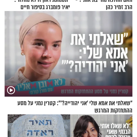
הרב זמיר כהן
יאיר פומברג בסיפור חיים
מעורר השראה
"שאלתי את אמא שלי 'אני יהודייה?'": קטרין נמני על מסע
ההתחזקות המרגש