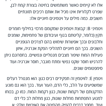
אלו לא קיימים כאשר משתמשים בחיטה בצורת קמח לבן,
שפרט לקלוריות אינו מכיל את אותם רכיבים תזונתיים
חשובים. כמה מילים על ויטמינים חיוניים אלו:
ויטמיני
B
: קבוצת ויטמינים שמקומם מרכזי בחילוף חומרים
תקין (כלומר, קליטתם בגוף ועיבודם) של פחמימות, שומנים
וחלבונים ובכך אפשרות שימוש בהם לצרכים הגופניים
השונים. בכך הם חיוניים לתהליכי הפקת אנרגיה, איזון
פעילות המוח שיפור מצבים מנטליים ונפשיים. בחסרונם ניתן
להרגיש חוסר שקט נפשי ומתח מוגבר, חוסר אנרגיה ועוד
סימפטומים שונים.
ויטמין
E
: לוויטמין זה תפקידים רבים כגון: הוא מנטרל רעלים
שמשפיעים על הלב, כלי הדם, העור ועוד. בכך הוא גם מונע
הזדקנותם של רקמות שונות, כגון רקמות המוח. כמו כן, בכוחו
למנוע התפתחות מחלות שונות, כגון מחלות לב כלי דם
ועוד.
מספר דרכים להפיק מהחיטה את האיכויות שלה: א.