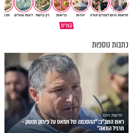
חדשות היום
לומדים תורה
יהדות
בריאות
רץ ברשת
דעות וטורים
תרבות
גם ׳הרע׳ זה הרחמים של בורא
קצרים
מדוע האמונה נמשלה למלח?
עולם
כתבות נוספות
חדשות היום
ראש השב"כ: "ההסכמה של חמאס על פירוק מנשק -
תרגיל הונאה"