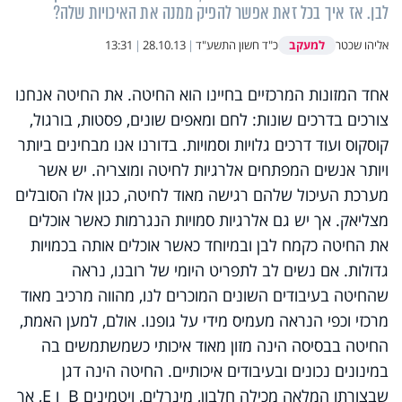
לבן. אז איך בכל זאת אפשר להפיק ממנה את האיכויות שלה?
למעקב
אליהו שכטר
כ"ד חשון התשע"ד
|
28.10.13
|
13:31
אחד המזונות המרכזיים בחיינו הוא החיטה. את החיטה אנחנו
צורכים בדרכים שונות: לחם ומאפים שונים, פסטות, בורגול,
קוסקוס ועוד דרכים גלויות וסמויות. בדורנו אנו מבחינים ביותר
ויותר אנשים המפתחים אלרגיות לחיטה ומוצריה. יש אשר
מערכת העיכול שלהם רגישה מאוד לחיטה, כגון אלו הסובלים
מצליאק. אך יש גם אלרגיות סמויות הנגרמות כאשר אוכלים
את החיטה כקמח לבן ובמיוחד כאשר אוכלים אותה בכמויות
גדולות. אם נשים לב לתפריט היומי של רובנו, נראה
שהחיטה בעיבודים השונים המוכרים לנו, מהווה מרכיב מאוד
מרכזי וכפי הנראה מעמיס מידי על גופנו. אולם, למען האמת,
החיטה בבסיסה הינה מזון מאוד איכותי כשמשתמשים בה
במינונים נכונים ובעיבודים איכותיים. החיטה הינה דגן
שבצורתו המלאה מכילה חלבון, מינרלים, ויטמינים
B
ו
E
, אך