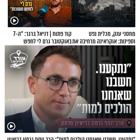
מחסני ענק, מכלית נפט
קוד פתוח | דניאל ברגר: "ה-7
וספינות: אוקראינה מרחיבה את
באוקטובר גרם לי לחפש
התקיפות בעומק רוסיה
תשובות"
"נתקענו. חשבנו שאנחנו הולכים למות": הרב יוסף גרמון בריאיון