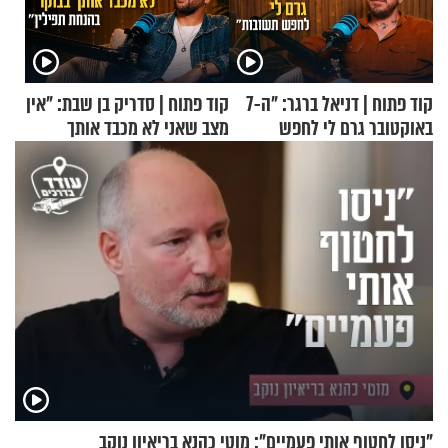
קוד פתוח | דניאל ברגר: "ה-7
קוד פתוח | סדריק בן שבת: "אין
באוקטובר גרם לי לחפש
מצב שאני לא מכבד אותך
תשובות"
בבוקר בהנחת תפילין"
"ניסו לחטוף אותי פעמיים": מוטי כהנא בריאיון נוקב