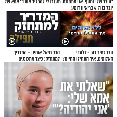
"הילד שלי נחטף. אני מתחננת, תעזרו לי להחזיר אותו": אמא של
יובל בן ה-4 בריאיון דומע
הרב זמיר כהן - בלעדי
הרב רפאל אוחיון – המדריך
האלוקים, איך התחילו החיים?
למתחזק: כיצד מתכוננים
לתפילה?