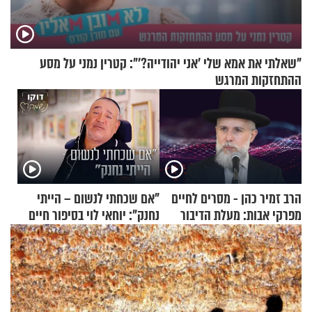
"שאלתי את אמא שלי 'אני יהודייה?'": קטרין נמני על מסע
ההתחזקות המרגש
הרב זמיר כהן - מסרים לחיים
"אם שכחתי לנשום – הייתי
מפרקי אבות: מעלת הדיבור
נחנק": יוחאי לוי בסיפור חיים
מעורר השראה