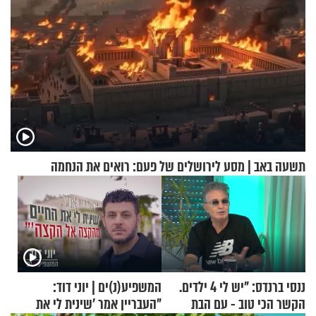
תשעה באב | מסע לירושלים של פעם: רואים את הנחמה
ננסי ברנדס: "יש לי 4 ילדים.
המשפיע(נ)ים | יוני דוד:
הקשר הכי טוב - עם הבת
"העבריין אמר 'שינית לי את