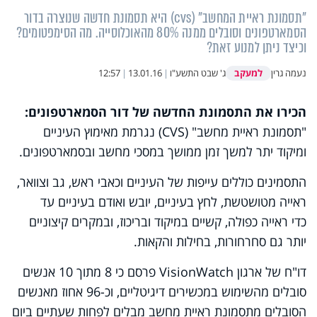
"תסמונת ראיית המחשב" (cvs) היא תסמונת חדשה שנוצרה בדור
הסמארטפונים וסובלים ממנה 80% מהאוכלוסייה. מה הסימפטומים?
וכיצד ניתן למנוע זאת?
למעקב
נעמה גרין
ג' שבט התשע"ו
|
13.01.16
|
12:57
הכירו את התסמונת החדשה של דור הסמארטפונים:
"תסמונת ראיית מחשב" (
CVS
) נגרמת מאימוץ העיניים
ומיקוד יתר למשך זמן ממושך במסכי מחשב ובסמארטפונים.
התסמינים כוללים עייפות של העיניים וכאבי ראש, גב וצוואר,
ראייה מטושטשת, לחץ בעיניים, יובש ואודם בעיניים עד
כדי ראייה כפולה, קשיים במיקוד ובריכוז, ובמקרים קיצוניים
יותר גם סחרחורות, בחילות והקאות.
דו"ח של ארגון
VisionWatch
פרסם כי 8 מתוך 10 אנשים
סובלים מהשימוש במכשירים דיגיטליים, וכ-96 אחוז מאנשים
הסובלים מתסמונת ראיית מחשב מבלים לפחות שעתיים ביום