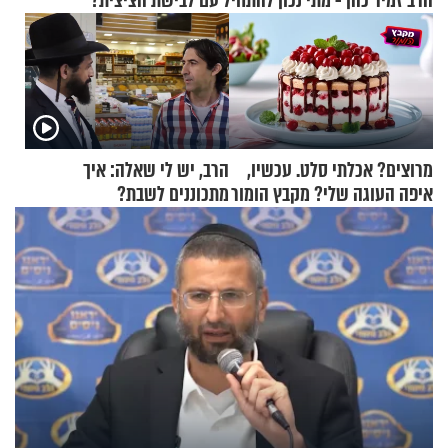
הרב זמיר כהן - מתי נכון להתחיל עם לבישת הציצית?
מרוצים? אכלתי סלט. עכשיו,
הרב, יש לי שאלה: איך
איפה העוגה שלי? מקבץ הומור
מתכוננים לשבת?
כייפי מספר 1