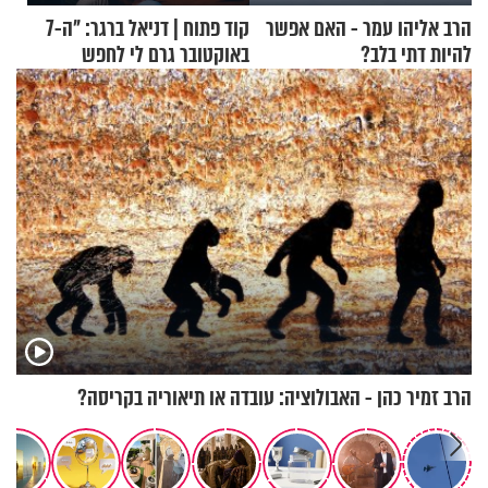
הרב אליהו עמר - האם אפשר
קוד פתוח | דניאל ברגר: "ה-7
להיות דתי בלב?
באוקטובר גרם לי לחפש
תשובות"
הרב זמיר כהן - האבולוציה: עובדה או תיאוריה בקריסה?