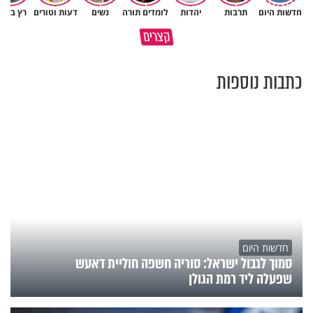
חדשות היום
תרבות
יהדות
לומדים תורה
נשים
דעות וטורים
רץ ברש
כל אחד מאיתנו הוא עולם ומלואו
למה אנחנו לא רואים את הברכה?
קצרים
שנברא בצלם אלוקים
פרשת ראה
כתבות נוספות
חדשות היום
סמוך לגבול ישראל: סוריה חשפה חוליית דאעש
שפעלה ליד רמת הגולן