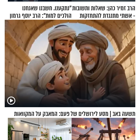
הרב זמיר כהן: שאלות ותשובות
"נתקענו. חשבנו שאנחנו
- אשתי מתנגדת להתחזקות
הולכים למות": הרב יוסף גרמון
שלי
בריאיון מרתק
תשעה באב | מסע לירושלים של פעם: המאבק על המקוואות