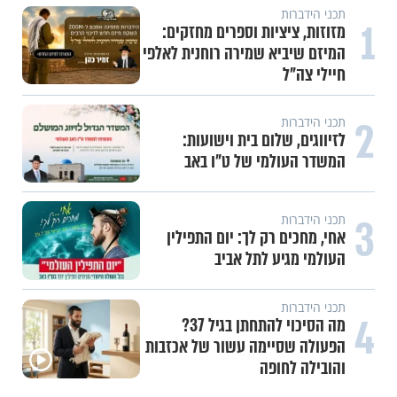
תכני הידברות
1
מזוזות, ציציות וספרים מחזקים:
המיזם שיביא שמירה רוחנית לאלפי
חיילי צה"ל
2
תכני הידברות
לזיווגים, שלום בית וישועות:
המשדר העולמי של ט"ו באב
3
תכני הידברות
אחי, מחכים רק לך: יום התפילין
העולמי מגיע לתל אביב
תכני הידברות
4
מה הסיכוי להתחתן בגיל 37?
הפעולה שסיימה עשור של אכזבות
והובילה לחופה