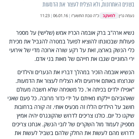
בשנים האחרונות, ולא הצליח לעצור את הדמעות
למעקב
נעמה גרין
כ"ה טבת התשע"ו
|
06.01.16
|
11:23
נשיא ארה"ב ברק אובמה הכריז אמש (שלישי) על מספר
פעולות שבכוונתו להוציא לפועל במטרה להגביל את מכירת
כלי הנשק בארצו, זאת על רקע שורה ארוכה מדי של אירועי
ירי המוניים שגבו את חייהם של מאות בני אדם.
הנשיא אובמה הזכיר במהלך דבריו את הנערים והילדים
שנרצחו באותם אירועים ולא הצליח לעצור את הדמעות.
"אפילו ילדים בכיתה א'. כל משפחה שלא חשבה מעולם
שאהוביהם יילקחו מאיתם על ידי כדור מרובה. כל פעם שאני
חושב על הילדים הללו זה מכעיס אותי. זה קורה ברחובות
שיקגו כל יום. כולנו צריכים לדרוש שהקונגרס יהיה אמיץ
מספיק לעמוד מול השקרים של לובי הנשק. אנחנו צריכים
לדרוש מהם לעשות את החלק שלהם בשביל לעשות את