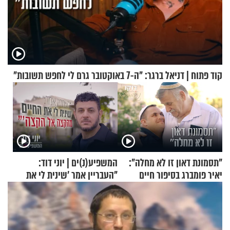
קוד פתוח | דניאל ברגר: "ה-7 באוקטובר גרם לי לחפש תשובות"
"תסמונת דאון זו לא מחלה":
המשפיע(נ)ים | יוני דוד:
יאיר פומברג בסיפור חיים
"העבריין אמר 'שינית לי את
מעורר השראה
החיים מהקצה אל הקצה'"