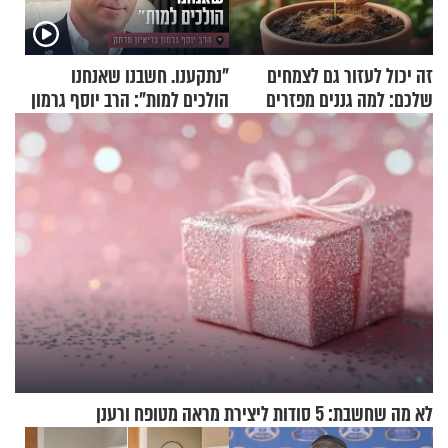
זה יכול לעזור גם לצמחים
"נתקענו. חשבנו שאנחנו
שלכם: למה גננים מפזרים
הולכים למות": הרב יוסף גרמון
קינמון בעציצים?
בריאיון מרתק
לא מה שחשבת: 5 סודות ליצירת מראה מטופח ורענן