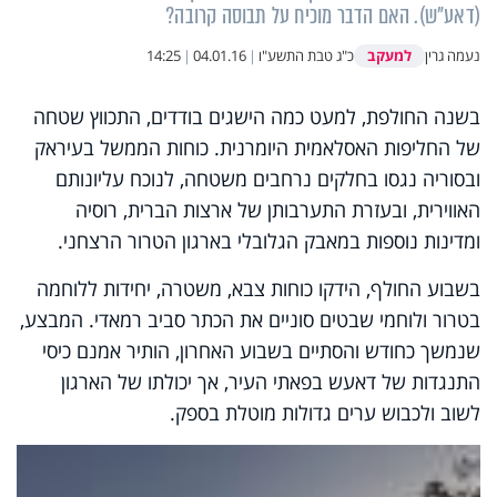
(דאע"ש). האם הדבר מוכיח על תבוסה קרובה?
למעקב
נעמה גרין
כ"ג טבת התשע"ו
|
04.01.16
|
14:25
בשנה החולפת, למעט כמה הישגים בודדים, התכווץ שטחה
של החליפות האסלאמית היומרנית. כוחות הממשל בעיראק
ובסוריה נגסו בחלקים נרחבים משטחה, לנוכח עליונותם
האווירית, ובעזרת התערבותן של ארצות הברית, רוסיה
ומדינות נוספות במאבק הגלובלי בארגון הטרור הרצחני.
בשבוע החולף, הידקו כוחות צבא, משטרה, יחידות ללוחמה
בטרור ולוחמי שבטים סוניים את הכתר סביב רמאדי. המבצע,
שנמשך כחודש והסתיים בשבוע האחרון, הותיר אמנם כיסי
התנגדות של דאעש בפאתי העיר, אך יכולתו של הארגון
לשוב ולכבוש ערים גדולות מוטלת בספק.