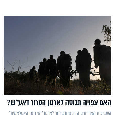
האם צפויה תבוסה לארגון הטרור דאע"ש?
השבועות האחרונים היו קשים ביותר לארגון "המדינה האסלאמית"