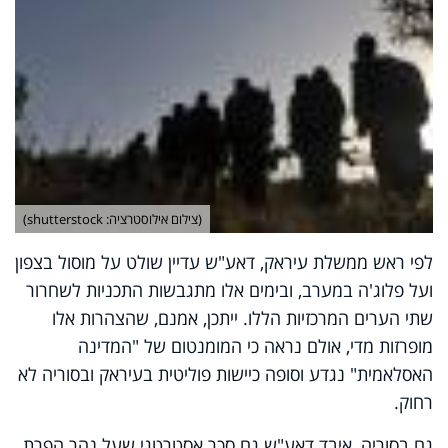
(צילום אילוסטרציה: shutterstock)
לפי ראש ממשלת עיראק, דאע"ש עדיין שולט על מוסול בצפון
ועל פלוג'ה במערב, ובימים אלו מתגבשות התכניות לשחרור
שתי הערים המרכזיות הללו. ייתכן, אמנם, שהצהרות אלו
מופרזות מדי, אולם נראה כי המומנטום של "המדינה
האסלאמית" נגדע וסופה כיישות פוליטית בעיראק ובסוריה לא
רחוק.
גם בסוריה, איבד דאע"ש גם סכר אסטרטגי שעל נהר הפרת