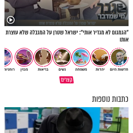
"הגמגום לא מגדיר אותי": ישראל שטרן על המגבלה שלא עוצרת
אותו
חדשות היום
יהדות
משפחה
נשים
בריאות
מגזין
רוחניות ו
האם אפשר להפוך קללה לברכה?
תהיו אהרון הכהן - תשכינו שלום
קצרים
מסר מפרשת השבוע
ותרדפו שלום
כתבות נוספות