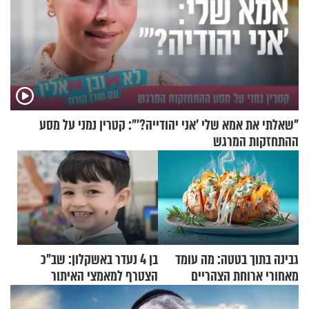
"שאלתי את אמא שלי 'אני יהודייה?'": קטרין נמני על מסע
ההתחזקות המרגש
גבינה בתוך בטטה: מה עומד
בן 4 נעדר באשקלון: שב"כ
מאחורי ארוחת הצהריים
הצטרף למאמצי האיתור
שכבשה את הרשת?