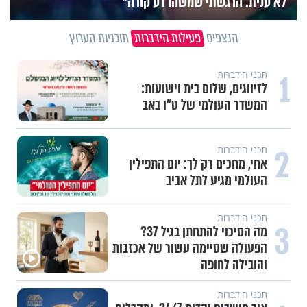
לא ענית. הרגשתי שמשהו רע קורה"
הנצפים
פעילות הידברות
תוכניות הערוץ
1
תכני הידברות
לזיווגים, שלום בית וישועות:
המשדר העולמי של ט"ו באב
2
תכני הידברות
אחי, מחכים רק לך: יום התפילין
העולמי מגיע לתל אביב
תכני הידברות
3
מה הסיכוי להתחתן בגיל 37?
הפעולה שסיימה עשור של אכזבות
והובילה לחופה
תכני הידברות