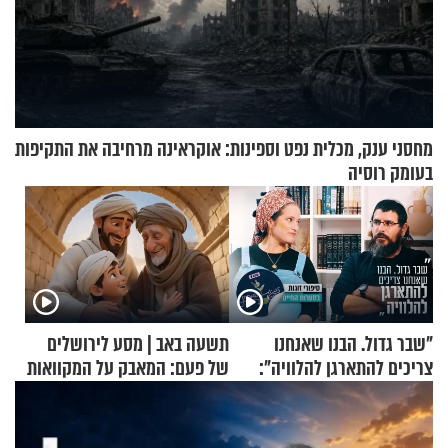
מחסני ענק, מכלית נפט וספינות: אוקראינה מרחיבה את התקיפות
בעומק רוסיה
"שבר גדול. הבנו שאנחנו
תשעה באב | מסע לירושלים
צריכים להתארגן להלוויה":
של פעם: המאבק על המקוואות
זוגיות במבחן, הפעם עם מרים
וגד דנינו