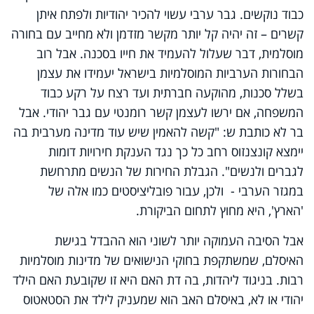
כבוד נוקשים. גבר ערבי עשוי להכיר יהודיות ולפתח איתן
קשרים – זה יהיה קל יותר מקשר מזדמן ולא מחייב עם בחורה
מוסלמית, דבר שעלול להעמיד את חייו בסכנה. אבל רוב
הבחורות הערביות המוסלמיות בישראל יעמידו את עצמן
בשלל סכנות, מהוקעה חברתית ועד רצח על רקע כבוד
המשפחה, אם ירשו לעצמן קשר רומנטי עם גבר יהודי. אבל
בר לא כותבת ש: "קשה להאמין שיש עוד מדינה מערבית בה
יימצא קונצנזוס רחב כל כך נגד הענקת חירויות דומות
לגברים ולנשים". הגבלת החירות של הנשים מתרחשת
במגזר הערבי - ולכן, עבור פובליציסטים כמו אלה של
'הארץ', היא מחוץ לתחום הביקורת.
אבל הסיבה העמוקה יותר לשוני הוא ההבדל בגישת
האיסלם, שמשתקפת בחוקי הנישואים של מדינות מוסלמיות
רבות. בניגוד ליהדות, בה דת האם היא זו שקובעת האם הילד
יהודי או לא, באיסלם האב הוא שמעניק לילד את הסטאטוס