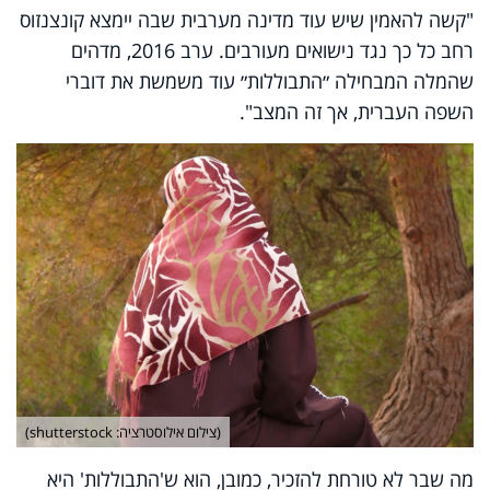
"קשה להאמין שיש עוד מדינה מערבית שבה יימצא קונצנזוס
רחב כל כך נגד נישואים מעורבים. ערב 2016, מדהים
שהמלה המבחילה ״התבוללות״ עוד משמשת את דוברי
השפה העברית, אך זה המצב
."
(צילום אילוסטרציה: shutterstock)
מה שבר לא טורחת להזכיר, כמובן, הוא ש'התבוללות' היא