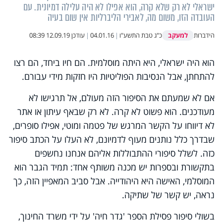
ישראלי לא רק שלא קרה, הוא אפילו לא היה עלילה דמיונית. עם
העובדה הזו, משום מה, לאבירי הליברליות אין שום בעיה
למעקב
הידברות
כ"ג טבת התשע"ו
|
04.01.16
|
עודכן
12.09.19 08:39
הוא היה ישראלי, היא היתה מוסלמית. הם חיו ביחד, הם רצו
להתחתן, אבל הנסיבות הפוליטיות היו חזקות מידי עבורם.
אם לא שמעתם את הסיפור הזה מעולם, אל תרגישו לא
מעודכנים. הוא פשוט לא קרה. לא רק שבאף עיתון או אתר
לא דיווחו על הקשר המרגש של פטמה ומוטי, אפילו סופרים,
שבדרך כלל נותנים מעוף לדמיונם, לא העלו על הכתב סיפור
כזה. לשלל סיפורי ההתבוללות אליהם אנחנו נחשפים
בתקשורת ובספרות יש מכנה משותף אחד: תמיד הגבר הוא
המוסלמי, האישה היא היהודייה. אבל סביב המאפיין הזה, כך
נראה, יש קשר של שתיקה.
בשולי סיפור פסילת הספר 'גדר חיה' על ידי משרד החינוך,