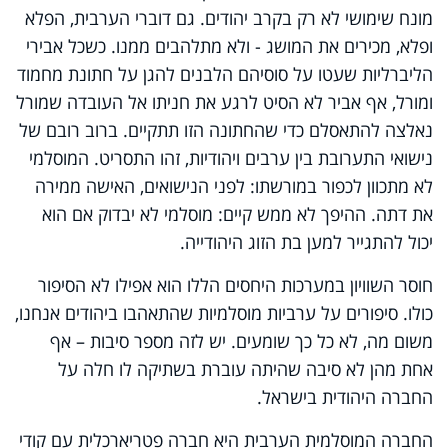
מונח שימושי לא רק בקרב יהודים. גם דוברי הערבית, הפלא
ופלא, מכירים את המושג - ולא מתלהבים ממנו. כשכל אבירי
הליברליות שעטו על סוסיהם הלבנים להגן על חתונת מחמוד
ומורל, אף אביר לא הסיט לרגע את חניתו אל העובדה שמורל
נאלצה להתאסלם כדי שהחתונה הזו תתקיים. ברוב רובם של
נישואי התערובת בין ערבים ויהודיות, זהו התסריט. המוסלמי
לא מתכוון לכפור במורשתו: לפני הנישואים, האישה ממירה
את דתה. ההיפך לא ממש קיים: מוסלמי לא יבדוק אם הוא
יכול להתגייר למען בת הזוג היהודייה.
חוסר השוויון במערכות היחסים הללו הוא אפילו לא הסיפור
כולו. סיפורים על ערביות מוסלמיות שהתאהבו ביהודים אנחנו,
משום מה, לא כל כך שומעים. יש לזה מספר סיבות – אף
אחת מהן לא סיבה שהיתה עוברת בשתיקה לו חלה על
החברה היהודית בישראל.
החברה המוסלמית הערבית היא חברה פטריארכלית עם קודי