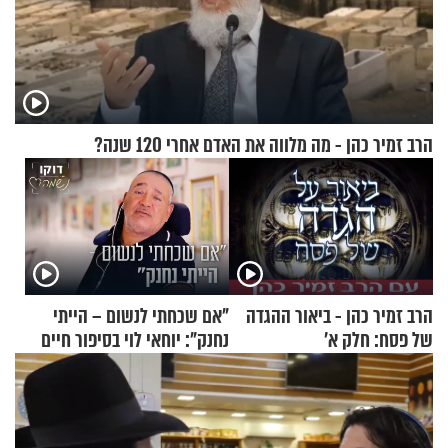
הרב זמיר כהן - מה מלווה את האדם אחרי 120 שנה?
הרב זמיר כהן - ביאור ההגדה
"אם שכחתי לנשום – הייתי
של פסח: חלק א’
נחנק": יוחאי לוי בסיפור חיים
מעורר השראה