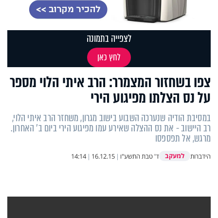
לצפייה בתמונה
לחץ כאן
צפו בשחזור המצמרר: הרב איתי הלוי מספר
על נס הצלתו מפיגוע הירי
במסיבת הודיה שנערכה השבוע בישוב מגרון, משחזר הרב איתי הלוי,
רב היישוב - את נס ההצלה שאירע עמו מפיגוע הירי ביום ב' האחרון.
מרגש, אל תפספסו
למעקב
הידברות
ד' טבת התשע"ו
|
16.12.15
|
14:14