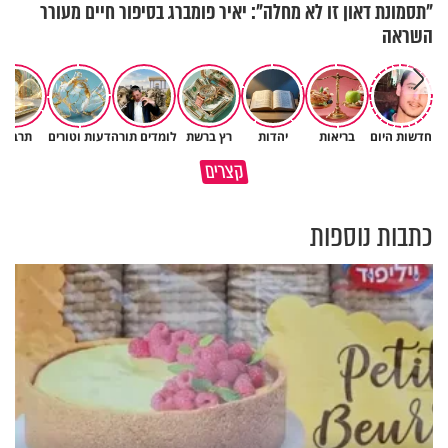
"תסמונת דאון זו לא מחלה": יאיר פומברג בסיפור חיים מעורר
השראה
חדשות היום
בריאות
יהדות
רץ ברשת
לומדים תורה
דעות וטורים
תרבות
פותחים פתח קטן - ומקבלים עול
קצרים
תשתמש באהבה של השם לטובתך
עצום
כתבות נוספות