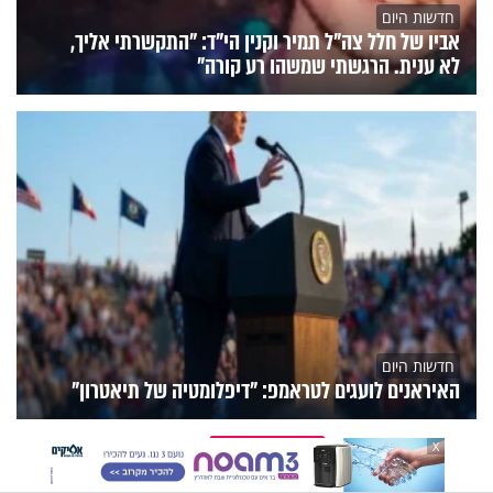
חדשות היום
אביו של חלל צה"ל תמיר וקנין הי"ד: "התקשרתי אליך,
לא ענית. הרגשתי שמשהו רע קורה"
חדשות היום
האיראנים לועגים לטראמפ: "דיפלומטיה של תיאטרון"
הנצפים
פעילות הידברות
תוכניות הערוץ
X