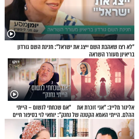
"לא רצו שאהבת השם ייצג את ישראל": חנינת השם גורדון
בריאיון מעורר השראה
אלינור מלייב: "אני זוכרת את
"אם שכחתי לנשום – הייתי
ההלם. הייתי האמא הקטנה של
נחנק": יוחאי לוי בסיפור חיים
הבית"
מעורר השראה