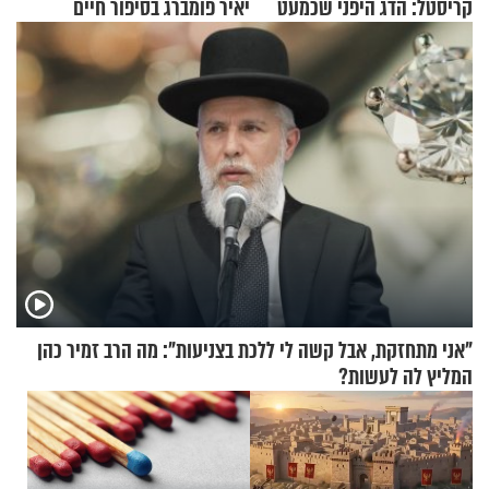
קריסטל: הדג היפני שכמעט
יאיר פומברג בסיפור חיים
בלתי אפשרי לחתוך
מעורר השראה
"אני מתחזקת, אבל קשה לי ללכת בצניעות": מה הרב זמיר כהן
המליץ לה לעשות?