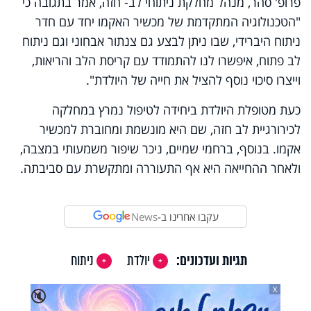
פרופ' סהר, מנהל מחלקת ניתוחי לב- חזה, אמר בתגובה כי
"הטכנולוגיה המתקדמת של מכשיר האקמו יחד עם חדר
ניתוח היברידי, שבו ניתן לבצע גם צנתור אבחוני וגם ניתוח
לב פתוח, איפשרו לנו להתמודד עם קריסת הלב והריאות,
וייצרו סיכוי נוסף להציל את חייה של היולדת
."
כעת מטופלת היולדת ביחידה לטיפול נמרץ במחלקה
לכירורגיית לב חזה, שם היא מונשמת ומחוברת למכשיר
אקמו. בנוסף, ברחמי שמיים, ניכר שיפור משמעותי במצבה,
ולאחר ההחייאה היא אף התעוררה ומתקשרת עם סביבתה.
עקבו אחרינו ב-
News
תגיות ועדכונים:
יולדת
ניתוח
X
🔇