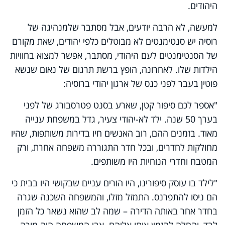
היהודים.
למעשה, לא הרבה יודעים, אבל מסתבר שלמנהיגה של
רוסיה יש סנטימנטים לא מבוטלים כלפי יהודים, שאת מקורם
של הסנטימנטים לעם היהודי, מסתבר, אפשר למצוא בחוויות
הילדות שלו. לאחרונה, הופץ ברשת תרגום של נאום שנשא
פוטין בעבר לפני כנס של ארגון יהודי ברוסיה:
"
אספר לכם סיפור קטן, שארע בסנט פטרסבורג של לפני
בערך 50 שנה. ילד לא-יהודי צעיר, גדל במשפחת ענייה
מאוד. בזמנים ההם, רוב האנשים חיו בדירות משותפות, שהיו
מחולקות לחדרים, ובכל חדר התגוררה משפחה אחרת, ורק
המטבח וחדרי הנוחיות היו משותפים
.
"לילד בו עוסק סיפורינו, היו הורים עניים שבקושי היו בבית כי
הם ניסו להתפרנס. התמזל מזלו, והמשפחה השכנה שגרה
בחדר אחר באותה הדירה – שמה לב שהוא נשאר כל הזמן
לבד, והחלה להזמין אותו אליהם. אבי המשפחה היה מורה