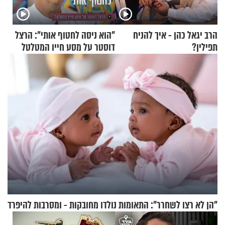
הרב יגאל כהן - איך להניח
"הוא ניסה לחטוף אותי": הרצל
תפילין?
דוסטר על מסע חייו המטלטל
"הן לא רצו לשחרר": התאומות נולדו מחובקות - ומסרבות להיפרד