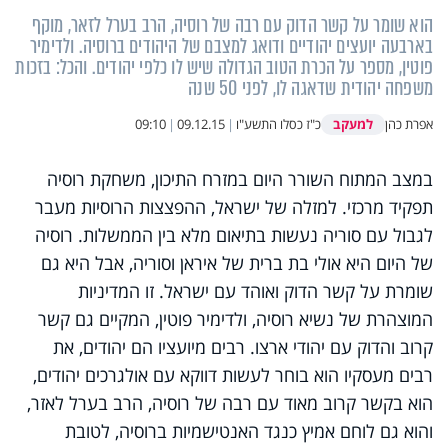
הוא שומר על קשר הדוק עם רבה של רוסיה, הרב בערל לזאר, מוקף
בארבעה יועצים יהודיים ודואג למצבם של היהודים ברוסיה. ולדימיר
פוטין, מספר על הכרת הטוב הגדולה שיש לו כלפי יהודים. והכל: בזכות
משפחה יהודית שדאגה לו, לפני 50 שנה
למעקב
אפרת כהן
כ"ז כסלו התשע"ו
|
09.12.15
|
09:10
במצב המתוח השורר היום במזרח התיכון, משחקת רוסיה
תפקיד מרכזי. למזלה של ישראל, ההפצצות הרוסיות מעבר
לגבול עם סוריה נעשות בתיאום מלא בין הממשלות. רוסיה
של היום היא אולי בת ברית של איראן וסוריה, אבל היא גם
שומרת על קשר הדוק ואוהד עם ישראל. זו המדיניות
המוצהרת של נשיא רוסיה, ולדימיר פוטין, המקיים גם קשר
קרוב והדוק עם יהודי ארצו.
רבים מיועציו הם יהודים, את
רבים מעסקיו הוא בוחר לעשות דווקא עם אולגרכים יהודים,
הוא בקשר קרוב מאוד עם רבה של רוסיה, הרב בערל לאזר,
והוא גם לוחם אמיץ כנגד האנטישמיות ברוסיה, לטובת