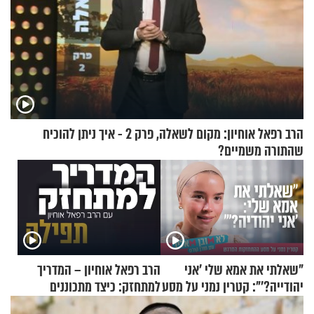
הרב רפאל אוחיון: מקום לשאלה, פרק 2 - איך ניתן להוכיח
שהתורה משמיים?
"שאלתי את אמא שלי 'אני
הרב רפאל אוחיון – המדריך
יהודייה?'": קטרין נמני על מסע
למתחזק: כיצד מתכוננים
ההתחזקות המרגש
לתפילה?