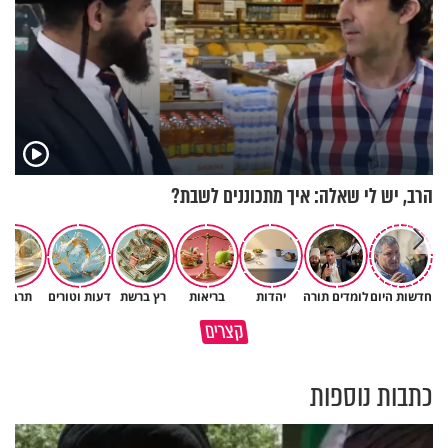
הרב, יש לי שאלה: איך מתכוננים לשבת?
חדשות היום
לומדים תורה
יהדות
בריאות
רץ ברשת
דעות וטורים
תרבות
באיזה ארץ לומדים יותר גמרא
קצרים
בדרום קוריאה או בישראל?
כל מה שנשבר יכול להיבנות מחד
כתבות נוספות