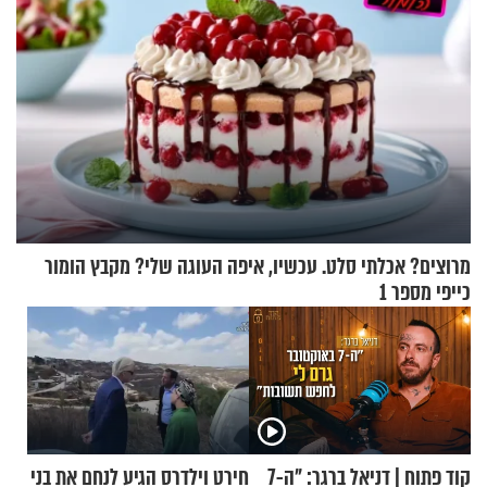
מרוצים? אכלתי סלט. עכשיו, איפה העוגה שלי? מקבץ הומור
כייפי מספר 1
קוד פתוח | דניאל ברגר: "ה-7
חירט וילדרס הגיע לנחם את בני