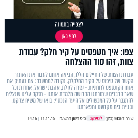
לצפייה בתמונה
לחץ כאן
צפו: איך מטפסים על קיר חלק? עבודת
צוות, זהו סוד ההצלחה
עבודת הצוות של החיילים הללו, הביאה אותם לעבור את האתגר
הקשה של טיפוס על הקיר החלקלק. נקודה למחשבה: אם נעתיק את
אותו הקונספט לרוחניות - עזרה לזולת, אהבת ישראל, אחדות וכל
שאר הדברים שתורתנו הקדושה מלמדת אותנו - חזקה עלינו שנצליח
להתגבר על כל המכשולים אל היעד הנכסף: בואו של משיח צדקנו,
ובניית בית מקדשנו ותפארתנו
למעקב
שירה דאבוש (כהן)
כ"ט חשון התשע"ו
|
11.11.15
|
14:16