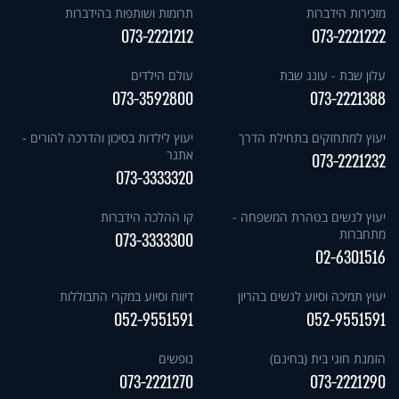
מזכירות הידברות
תרומות ושותפות בהידברות
073-2221212
073-2221222
עלון שבת - עונג שבת
עולם הילדים
073-3592800
073-2221388
יעוץ למתחזקים בתחילת הדרך
יעוץ לילדות בסיכון והדרכה להורים -
אתגר
073-2221232
073-3333320
יעוץ לנשים בטהרת המשפחה -
קו ההלכה הידברות
מתחברות
073-3333300
02-6301516
יעוץ תמיכה וסיוע לנשים בהריון
דיווח וסיוע במקרי התבוללות
052-9551591
052-9551591
הזמנת חוגי בית (בחינם)
נופשים
073-2221270
073-2221290