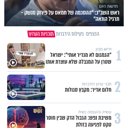
חדשות היום
ראש השב"כ: "ההסכמה של חמאס על פירוק מנשק -
תרגיל הונאה"
הנצפים
פעילות הידברות
תוכניות הערוץ
1
וידיאו מגזין
"הגמגום לא מגדיר אותי": ישראל
שטרן על המגבלה שלא עוצרת אותו
2
תכני ערוץ הידברות
חלום אדיר: מקבץ סגולות
3
עשייה והעצמה נשית
משיבת נפש: הגבול הדק שבין חוסר
טקט לפגיעה בזולת