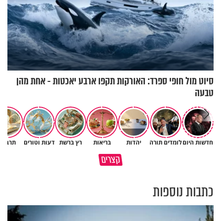
סיוט מול חופי ספרד: האורקות תקפו ארבע יאכטות - אחת מהן
טבעה
חדשות היום
לומדים תורה
יהדות
בריאות
רץ ברשת
דעות וטורים
תרבות
גם ׳הרע׳ זה הרחמים של בורא
קצרים
מדוע האמונה נמשלה למלח?
עולם
כתבות נוספות