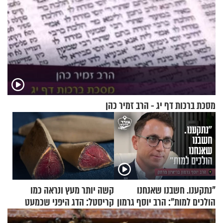
מסכת ברכות דף יג - הרב זמיר כהן
"נתקענו. חשבנו שאנחנו
קשה יותר מעץ ונראה כמו
הולכים למות": הרב יוסף גרמון
קריסטל: הדג היפני שכמעט
בריאיון מרתק
בלתי אפשרי לחתוך