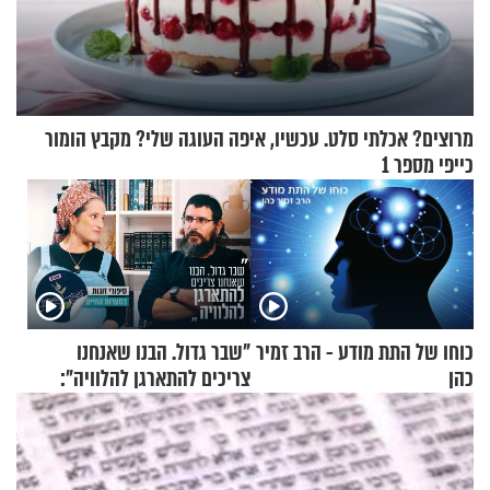
מרוצים? אכלתי סלט. עכשיו, איפה העוגה שלי? מקבץ הומור
כייפי מספר 1
כוחו של התת מודע - הרב זמיר
"שבר גדול. הבנו שאנחנו
כהן
צריכים להתארגן להלוויה":
זוגיות במבחן, הפעם עם מרים
וגד דנינו