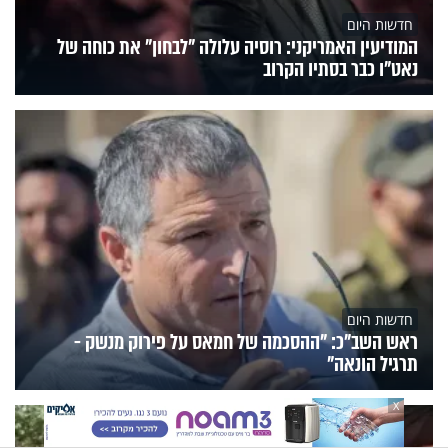
חדשות היום
המודיעין האמריקני: רוסיה עלולה "לבחון" את כוחה של
נאט"ו כבר בסתיו הקרוב
חדשות היום
ראש השב"כ: "ההסכמה של חמאס על פירוק מנשק -
תרגיל הונאה"
X