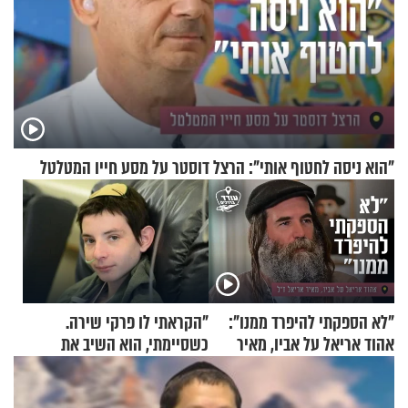
"הוא ניסה לחטוף אותי": הרצל דוסטר על מסע חייו המטלטל
"לא הספקתי להיפרד ממנו":
"הקראתי לו פרקי שירה.
אהוד אריאל על אביו, מאיר
כשסיימתי, הוא השיב את
אריאל ז"ל
נשמתו לבורא"