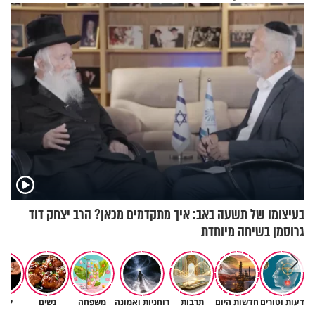
בעיצומו של תשעה באב: איך מתקדמים מכאן? הרב יצחק דוד
גרוסמן בשיחה מיוחדת
דעות וטורים
חדשות היום
תרבות
רוחניות ואמונה
משפחה
נשים
יהד
גם ׳הרע׳ זה הרחמים של בורא