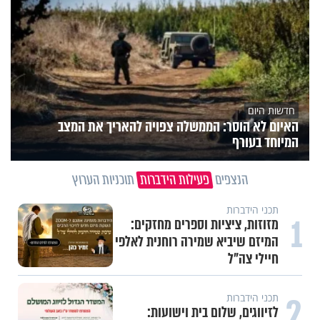
חדשות היום
האיום לא הוסר: הממשלה צפויה להאריך את המצב
המיוחד בעורף
הנצפים
פעילות הידברות
תוכניות הערוץ
תכני הידברות
1
מזוזות, ציציות וספרים מחזקים:
המיזם שיביא שמירה רוחנית לאלפי
חיילי צה"ל
2
תכני הידברות
לזיווגים, שלום בית וישועות: