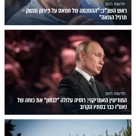
חדשות היום
ראש השב"כ: "ההסכמה של חמאס על פירוק מנשק -
תרגיל הונאה"
חדשות היום
המודיעין האמריקני: רוסיה עלולה "לבחון" את כוחה של
נאט"ו כבר בסתיו הקרוב