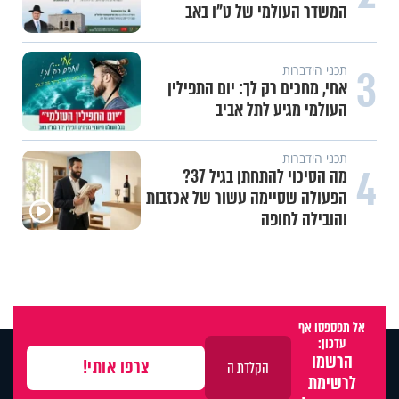
המשדר העולמי של ט"ו באב
3
תכני הידברות
אחי, מחכים רק לך: יום התפילין
העולמי מגיע לתל אביב
תכני הידברות
4
מה הסיכוי להתחתן בגיל 37?
הפעולה שסיימה עשור של אכזבות
והובילה לחופה
אל תפספסו אף
עדכון:
הרשמו
לרשימת