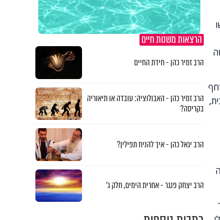
ו
הרצאות משנות חיים
ה
הרב זמיר כהן - חידת החיים
חף
הרב זמיר כהן - האבולוציה: עובדה או תיאוריה
ת,
בקריסה?
הרב יגאל כהן - איך להניח תפילין?
ה
הרב יצחק פנגר - אחרית הימים, חלק ג’
ו