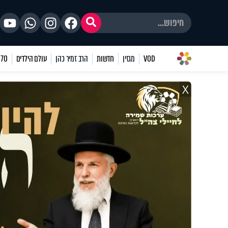
VOD
מגזין
חדשות
הרב זמיר כהן
עולם הילדים
70 שאלות
X