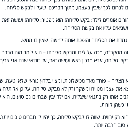
לגרום לכך שיבין בעצמו, מתוך דבריכם, שעליו לבקש סליחה.
רים אומרים לילד: בקש סליחה! הוא מפטיר: סליחה! ועושה זאת 
משניאים עליו את בקשת הסליחה.
גמדת את הסליחה והופכת אותה למשהו שאין בו ממש.
ה מהקב"ה, מכה על ליבו ומבקש סליחתו – הוא לומד מזה הרבה
קש סליחה, אבא מרכין ראש ועושה זאת, אז בוודאי שגם אני צריך
א מצליח – פוחד מאד מכישלונות, ומצוי בלחץ נוראי שלא יטעה, ש
צא את עצמו מטייח ומשקר ורק לא מבקש סליחה. על כן אל תלחיצ
ים אותו רק בתנאי שיצליח. אם ילד יבין שבחיים גם טועים, הוא י
 כשהן קורות.
א רק ירוויח. שווה לו לבקש סליחה, כך יהיו לו חברים טובים יותר,
ש טוב הרבה יותר.