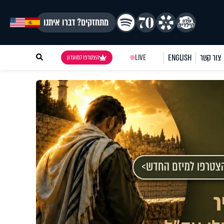
מתחזקים? דברו איתנו
צור קשר
ENGLISH
LIVE
הצטרפו למועדון