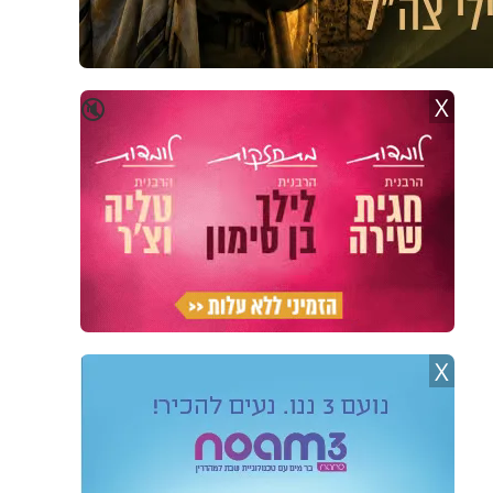
X
🔇
X