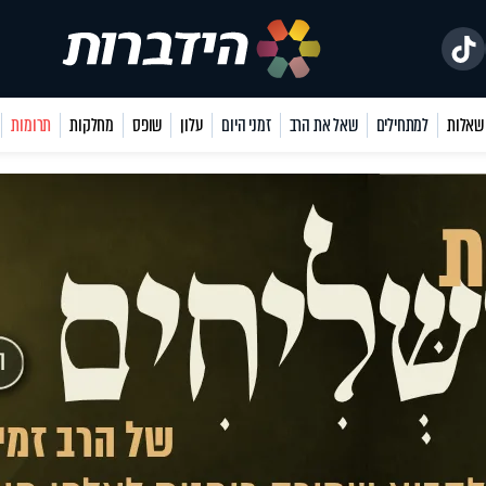
למתחילים
שאל את הרב
זמני היום
עלון
שופס
מחלקות
תרומות