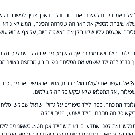
? אל תאמרו להם לעשות זאת. הוכיחו להם שכך צריך לעשות. בקש
א שיבחת מספיק את הארוחה שטרחה והכינה, וממש לא נורא
ליחה שכעסת עליו שלא רוקן את האשפה היום, על אף שהוא עוש
- ילמד הילד וישתמש בה אף הוא (מכירים את הילד שבלי כוונה ד
בדרכו? זה ילד ששמע את הסליחה מפי הוריו, מרחפת באוויר הבי
? אל תעשו זאת לעולם מול חברים, אחים או אנשים אחרים. כבוד
שפילוהו, אל תתפלאו שלא יבקש סליחה לעולמים.
שלומד מתוכחה. ספרו לילד סיפורים על גדולי ישראל שביקשו סליח
ביקש סליחה מחברו. הילד ישמע, יפנים ויחקה.
תבקשו זאת לפני שתדעו בוודאות שהילד אכן חטא. כשאומרים לילד
הוא נפגע מאד. אם אתם בטוחים בכך שהוא שגה וחטא, הסבירו ל