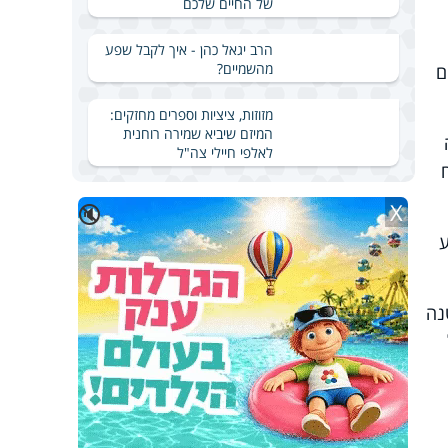
של החיים שלכם
הרב יגאל כהן - איך לקבל שפע
מהשמיים?
ם
מזוזות, ציציות וספרים מחזקים:
המיזם שיביא שמירה רוחנית
לאלפי חיילי צה"ל
X
🔇
ע
נה