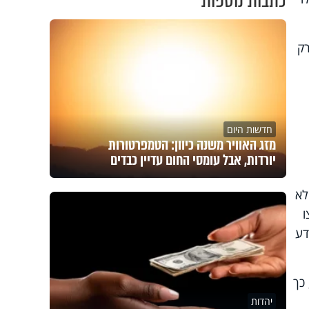
כתבות נוספות
רק
חדשות היום
מזג האוויר משנה כיוון: הטמפרטורות
יורדות, אבל עומסי החום עדיין כבדים
לא
ו
דע
 כך
יהדות