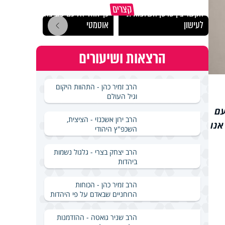
"הגמג
קצרים
הקשר בין סרטן השלפוחית
כך חוזר אליכם טוב באופן
ישרא
לעישון
אוטמטי
שלא 
הרצאות ושיעורים
הרב זמיר כהן - התהוות היקום
וגיל העולם
עם
הרב ירון אשכנזי - הציצית,
אנו
השכפ"ץ היהודי
הרב יצחק בצרי - גלגול נשמות
ביהדות
הרב זמיר כהן - הכוחות
הרוחניים שבאדם על פי היהדות
הרב שניר גואטה - ההזדמנות