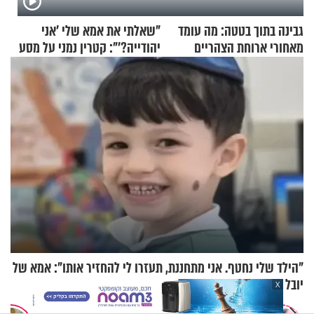
גבינה בתוך בטטה: מה עומד
"שאלתי את אמא שלי 'אני
מאחורי ארוחת הצהריים
יהודייה?'": קטרין נמני על מסע
שכבשה את הרשת?
ההתחזקות המרגש
"הילד שלי נחטף. אני מתחננת, תעזרו לי להחזיר אותו": אמא של
יובל בן ה-4 בריאיון דומע
X