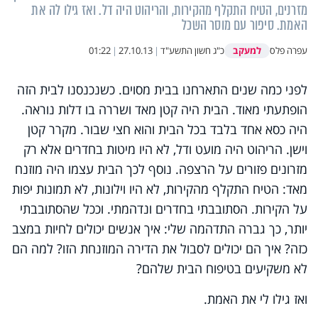
מזרנים, הטיח התקלף מהקירות, והריהוט היה דל. ואז גילו לה את
האמת. סיפור עם מוסר השכל
למעקב
עפרה פלס
כ"ג חשון התשע"ד
|
27.10.13
|
01:22
לפני כמה שנים התארחנו בבית מסוים. כשנכנסנו לבית הזה
הופתעתי מאוד. הבית היה קטן מאד ושררה בו דלות נוראה.
היה כסא אחד בלבד בכל הבית והוא חצי שבור. מקרר קטן
וישן. הריהוט היה מועט ודל, לא היו מיטות בחדרים אלא רק
מזרונים פזורים על הרצפה. נוסף לכך הבית עצמו היה מוזנח
מאד: הטיח התקלף מהקירות, לא היו וילונות, לא תמונות יפות
על הקירות. הסתובבתי בחדרים ונדהמתי. וככל שהסתובבתי
יותר, כך גברה התדהמה שלי: איך אנשים יכולים לחיות במצב
כזה? איך הם יכולים לסבול את הדירה המוזנחת הזו? למה הם
לא משקיעים בטיפוח הבית שלהם?
ואז גילו לי את האמת.