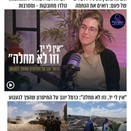
של פעם: רואים את הנחמה
נולדו מחובקות - ומסרבות
להיפרד
"אין לי יד, וזו לא מחלה": כרמל יוגב על החיסרון שהפך לגעגוע