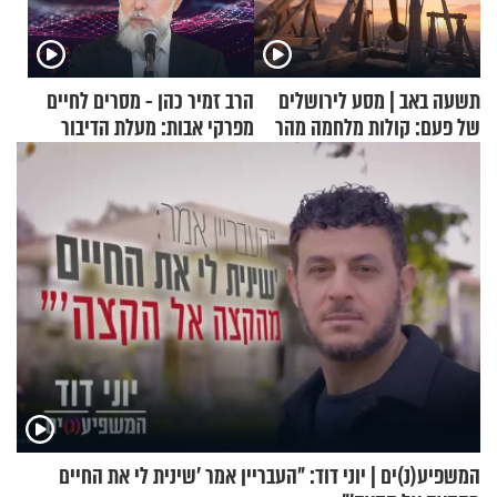
תשעה באב | מסע לירושלים
הרב זמיר כהן - מסרים לחיים
של פעם: קולות מלחמה מהר
מפרקי אבות: מעלת הדיבור
הזיתים
המשפיע(נ)ים | יוני דוד: "העבריין אמר 'שינית לי את החיים