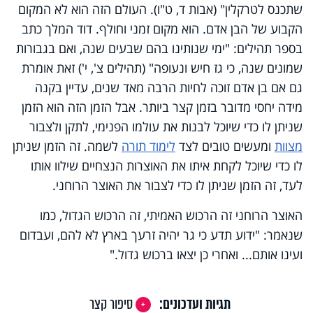
שתכנס לטרקלין" (אבות ד, ט"ו). העולם הזה הוא לא המקום
הקבוע של הבן אדם. הוא מקום זמני וחולף. דוד המלך כתב
בספר תהילים: "ימי שנותינו בהם שבעים שנה, ואם בגבורות
שמונים שנה, כי גז חיש ונעופה" (תהילים צ', י') זאת אומרת
גם אם בן אדם זוכה לחיות הרבה מאד שנים, עדיין בקנה
מידה יחסי מדובר בזמן קצר ביותר. אבל הזמן הזה הוא הזמן
שניתן לו כדי שיוכל לבנות את עולמו הפנימי, לתקן ולצבור
מצוות
ומעשים טובים לצד
לימוד תורה
לשמה. זה הזמן שניתן
לו כדי שיוכל לקחת איתו את האוצרות הנצחיים שילוו אותו
לעד, זה הזמן שניתן לו כדי לצבור את האוצר הרוחני.
האוצר הרוחני זה הרכוש האמיתי, זה הרכוש הגדול, כמו
שנאמר: "ידוע תדע כי גר יהיה זרעך בארץ לא להם, ועבדום
ועינו אותם... ואחרי כן יצאו ברכוש גדול
".
תגיות ועדכונים:
סיפור קצר