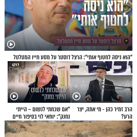
"הוא ניסה לחטוף אותי": הרצל דוסטר על מסע חייו המטלטל
הרב זמיר כהן - מי אתה, יצר
"אם שכחתי לנשום – הייתי
הרע?
נחנק": יוחאי לוי בסיפור חיים
מעורר השראה