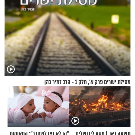
מסילת ישרים פרק א’, חלק 1 - הרב זמיר כהן
תשעה באב | מסע לירושלים
"הן לא רצו לשחרר": התאומות