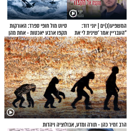
המשפיע(נ)ים | יוני דוד:
סיוט מול חופי ספרד: האורקות
"העבריין אמר 'שינית לי את
תקפו ארבע יאכטות - אחת מהן
החיים מהקצה אל הקצה'"
טבעה
הרב זמיר כהן - תורה ומדע, אבולוציה ויהדות