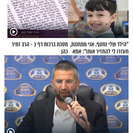
"הילד שלי נחטף. אני מתחננת,
מסכת ברכות דף כ - הרב זמיר
תעזרו לי להחזיר אותו": אמא
כהן
של יובל בן ה-4 בריאיון דומע