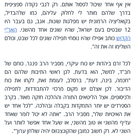
אין אף אחד שיכול לפסול אותם. רק לגבי נקודה ספציפית
בדרך שלהם מותר לי לחלוק עליהם, כמו שלהבדיל,
בקואליציה הרמונית יש מפלגות שונות. אגב, גם בעבר היו
12 שבטים בעם ישראל, שהיו שונים אחד מהשני.
האר"י
הקדוש
כותב אפילו שהיו נוסחי תפילה שונים לכל שבט, וכולם
השלימו זה את זה".
לכל זרם ביהדות יש כוח עיקרי, מסביר הרב פנגר. כוחם של
חב"ד, למשל, הוא בדעת. לכן ראשי התיבות שלהם הם
"חכמה, בינה, דעת". ברסלב, לעומת זאת, לקחו את כוח
הדיבור. לכן אצלם יש מקום מרכזי להתבודדות, לתפילה
ולכיסופים. אצל הליטאים התורה וההלכה חזקה מאוד. בקרב
הספרדים יש יותר התמקדות בקבלה ובהלכה. "לכל אחד יש
את האיכויות שלו", מסביר הרב. "אתה לא יכול לומר שאחד
עדיף מהשני או טוב מהשני, או שעל אחד אפשר לוותר ועל
השני לא. רק חשוב כמובן שהקונצנזוס יהיה שולחן ערוך".