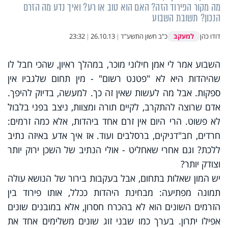
מה מקור הפירוד הזה? האם הוא טוב או רע? ואיך נדע מה הזרם
הנכון? תשובת השבוע
למעקב
דודו כהן
כ"ב חשון התשע"ד
|
26.10.13
|
23:32
השבוע אמר לי אמן חילוני מוכר, במהלך ראיון, שהכי חבל לו
שהיהדות היא לא "פטנט רשום" - מין תחום שלגביו אין
ספקות. אבל מה לעשות שאין זה כך. למעשה, בדיוק להיפך.
אדם שרוצה להתקרב, לקיים תורה ומצוות, ניצב בפני בלבול
לא פשוט. הרי היום אין זרם אחד ביהדות, אלא כמה זרמים:
חרדים, חב"דניקים, ברסלבים ועוד. אז איך אדע באיזה נתיב
ללכת? וגם אחרי שאחליט - אולי הנתיב של השכן ירוק יותר
וצודק יותר?
יש המון שאלות בתחום, אבל בעקבות בירור של הנושא עולה
תמונה מפתיעה: מבחינת היהדות ככלל, אותו פירוד בין
הזרמים השונים הוא לא בהכרח חסרון, אלא במובנים שונים
אפילו יתרון. בערך כמו שבני זוג שונים משלימים אחד את