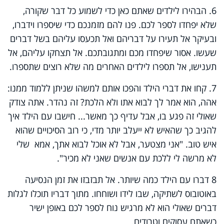
6. הבהירו לילדים שאתם כאן כדי לשמוע כל דבר שקורה,
שלא יפחדו לספר לכם. פנו להם מזמנכם כדי שיספרו וידברו,
ובעיקר אל תעירו על דבריהם ואל תכעסו עליהם בשל דברים
שעשו. אסור שיפחדו מכם ומתגובתכם. אל תצחקו עליהם, אל
תענישו, אל תספרו לילדים האחרים מה שלא רוצים שתספרו.
7. קחו את דברי הילד והפכו אותם למשהו שניתן ללמוד ממנו:
אהה, הוא אמר לך לבוא אתו ולא הלכת? זה נהדר. אתה צודק
שאולי זה פגע בו, אבל עדיף כך מאשר... חישבו עם הילד איך
להגיב כך שהאיש לא ייעלב יותר מדי, כי רוב הסיכויים שהוא
איש טוב. "אני מצטער, אבל לא אוכל לבוא אתך, אמא שלי
לא מרשה לי ללכת עם אנשים שאני לא מכיר".
8 דברו עם הילד כמה שיותר. אל תבזבזו את זמן הנסיעה
באוטובוס לשתיקה, שבו לידו ושוחחו. מתוך דבריו תוכלו לגלות
דברים שאולי הוא לא מרגיש נוח לספר לכם באופן ישיר
כשאתם עסוקים וטרודים.