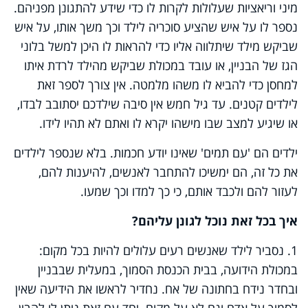
מיני וריאציות שעלולות לקרות לו כדי שידע להתגונן מפניהם.
נספר לו על איש שהציע סוכריה לילד וכך משך אותו, על איש
שביקש מילד שיתלווה אליו כדי להראות לו היכן למשל בלוני
הגז של הבניין, או עובד במכולת שביקש מהילד לרדת איתו
למחסן כדי להביא לו משהו מלמטה. אין צורך לספר זאת
לילדים קטנים. עד גיל חמש אין סיבה שילדכם יסתובב לבדו,
או שיגיע למצב שבו מישהו יקרא לו ואתם לא תהיו לידו.
ילדים הם 'עם תמים' שאינו יודע חכמות. בלא שנספר לילדים
את כל זה, הם ימשיכו להתחבר לאנשים, להיענות להם,
לעזור להם ולכבד אותם, כי כך למדו וכך שמעו.
איך בכל זאת נוכל לגונן עליהם?
1. נסביר לילד שאנשים רעים עלולים להיות בכל מקום:
במכולת הידועה, בבית הכנסת הסמוך, במעלית שבבניין
ובחדר נידח בחתונה של אח. נחדיר לראשו את הידיעה שאין
לסמוך על אדם וגם לא על מקום. יחד עם זאת ניתן לו להבין