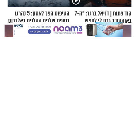
קוד פתוח | דניאל ברגר: "ה-7
הטיפוס הפך לאסון: 5 נהרגו
באוקטובר גרם לי לחפש
בסופת שלגים קטלנית באלברוס
X
תשובות"
תשעה באב | מסע לירושלים של פעם: קולות מלחמה מהר
הזיתים