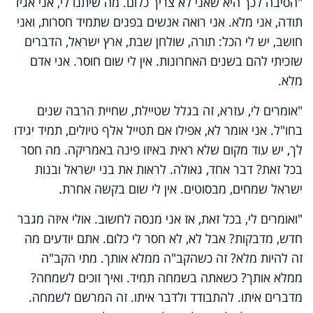
"הסיבה לכך היא שאני לא צריך כלום. מה שיתנו לי, אני אגיד
תודה, אני מלא. אני רואה אנשים בפנים שתמיד חסרות, ואני
חושב, יש לי הכל: תורה, שולחן שבת, ארץ ישראל, הדברים
שזכיתי להם בשנים האחרונות. אין לי שום חוסר. אני אדם
מלא.
"אומרים לי, עזרא, זה בגלל שטיילת, שחיית הרבה שנים
בחו"ל. אני אומר לא, אפילו אם תטייל אלף טיולים, תמיד יגידו
לך, יש עוד מקום שלא ראית באיזו פינה באמריקה. מה חסר
בכל זאת? דבר אחד, גאולה. לראות את בני ישראל ובנות
ישראל שמחים, מבסוטים. אין לי שום בקשה אחרת.
"ואומרים לי, בכל זאת, אז אני מנסה לחשוב. אולי איזה מגבר
חדש, מדבקות? אבל לא, לא חסר לי כלום. אתם יודעים מה
זה להיות מלא? זה כשהקב"ה ממלא אותך. מתי הקב"ה
ממלא אותך? כשאתה בשמחה תמיד. ואיך זוכים לשמחה?
מדברים איתו. להתבודד ולדבר איתו. זה המרשם לשמחה.