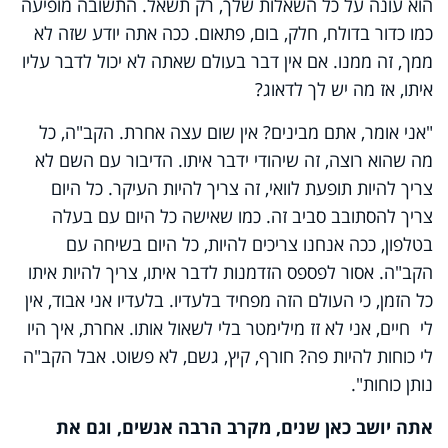
הוא עונה על כל השאלות שלך, רק תשאל. התשובה מופיעה
כמו כדור בדולח, חלק, בום, פתאום. ככה אתה יודע שזה לא
ממך, זה ממנו. אם אין דבר בעולם שאתה לא יכול לדבר עליו
איתו, אז מה יש לך לדאוג?
"אני אומר, אתם מבינים? אין שום עצה אחרת. הקב"ה, כל
מה שהוא רוצה, זה שיהודי ידבר איתו. הדיבור עם השם לא
צריך להיות תופעת לוואי, זה צריך להיות העיקר. כל היום
צריך להסתובב סביב זה. כמו שאישה כל היום עם בעלה
בטלפון, ככה אנחנו צריכים להיות, כל היום בשיחה עם
הקב"ה. אסור לפספס הזדמנות לדבר איתו, צריך להיות איתו
כל הזמן, כי העולם הזה מפחיד בלעדיו. בלעדיו אני אבוד, אין
לי חיים, אני לא זז מילימטר בלי לשאול אותו. אחרת, איך היו
לי כוחות להיות פה? חורף, קיץ, גשם, לא פשוט. אבל הקב"ה
נותן כוחות".
אתה יושב כאן שנים, מקרב הרבה אנשים, וגם את