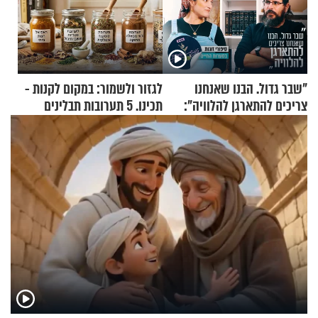
"שבר גדול. הבנו שאנחנו
לגזור ולשמור: במקום לקנות -
צריכים להתארגן להלוויה":
תכינו. 5 תערובות תבלינים
זוגיות במבחן, הפעם עם מרים
שמתאימות להכל
וגד דנינו