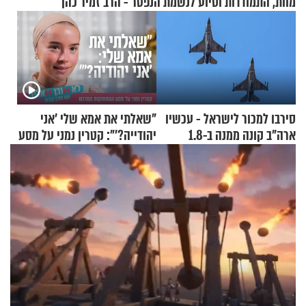
מוות, התמודדות וסיוע לנשמת הנפטר - הרב זמיר כהן
סירבו למכור לישראל - עכשיו
"שאלתי את אמא שלי 'אני
ארה"ב קונה ממנה ב-1.8
יהודייה?'": קטרין נמני על מסע
מיליארד דולר
ההתחזקות המרגש