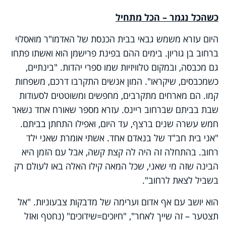
כשהכל נגמר – הכל מתחיל
היום עזרא משמש גבאי בבית הכנסת של האדמו"ר מואסלוי
ברחוב בן גוריון. בימים ההם בפינת פרישמן הוא ואשתו פתחו
גם מכבסה, ובמקום טלוויזיות שמו ספרי יהדות. "בינתיים,
כשמכבסים, שיקראו". המון אנשים התקרבו דרכם, משפחות
קמו. הם מארחים מתקרבים, מחפשים ומשוטטים לסעודות
שבת בביתם שברחוב ריינס. עזרא מספר שאורח אחד נשאר
חמש עשרה שנים ברצף, עד היום, ואפילו התחתן בביתם.
"אני בית חב"ד של בנאדם אחד. אשתי אומרת שאני ילד
רחוב. בהתחלה זה היה לה קצת קשה, אבל עם הזמן היא
הבינה שזה מי שאני, שכל המאה קילו האלה באו לעולם רק
בשביל לצאת לרחוב".
הוא יושב עם אף אדום וערימה של מדבקות צבעוניות. "אל
תצטער – זה שייך לאחר", "חיוכים=שידוכים" (נחטף ואזל