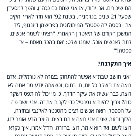
הם שיכורים. אני יהודי, אז אני שמח גם ככה"), והפך למסעדן
שפעל 21 שנים בגרמניה. בשנת 92' הוא חזר לארץ והקים
את "בסטה לה פסטה" המיתולוגית בפרישמן דיזנגוף, ליד
המשכן הקודם של תיאטרון הקאמרי. "רציתי לשמח אנשים,
לתת לאנשים אוכל. שמנו שלט: 'אם בהכל מאסת – אז
פסטה!'"
איך התקרבת?
"אני חושב שבת"א אפשר להתחזק בצורה לא נורמלית. אדם
רואה את השקר כל יום, חי בתוכו, וכשאתה יודע מה אתה לא
רוצה, כבר עשית את עיקר הדרך. כי מי יכול להיתפס לשקר
כזה? צריך להיות אינפנטיל כדי לקנות את זה. אני יושב פה
על הספסל, רואה אנשים רצים מהסנטר לאלנבי ובחזרה,
הלוך וחזור, שנים אני רואה אותם רצים. היצר הרע אומר לנו,
רוצו לשם, ואז הוא אומר, רוצו בחזרה. חז"ל אמרו, איך נקרא
ליצר הרע? נקרא לו 'היום תעשה כך, מחר תעשה אחרת'.