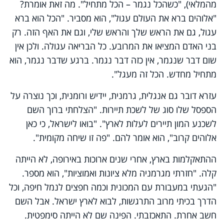
מהמלאי), "כשהכל נגמר – הכל מתחיל". מה זאת אומרת?
"אלוהים ברא את העולם עגול", הוא מסביר. "הכל הוא ברא
עגול, גם את הראש שלך והראש שלי, וגם את האף הזה. רק
בני האדם המציאו את המרובע. כל הבריאה עגולה. ולכן אין
שום דבר שנגמר, אין כזה דבר נגמר. ברגע שדבר נגמר, הוא
מתחיל מחדש. הכל זה מעגל".
עזרא דובר גם אנגלית, גרמנית, יידיש ורומנית, וכך נוצרה על
הספסל שלו סוג של לשכת תיירות. "הצלחתי ברוך השם
לשכנע המון תיירים לעלות לארץ". "בואו לישראל, כי כאן
אלוהים קרוב", הוא אומר להם. "פה זו שיחה מקומית".
ההתאקלמות בארץ, אחרי שנים ארוכות באירופה, לא הייתה
קלה. "חזרתי מגרמניה מלא ציונות ואמוציות", הוא מספר.
"הגעתי במעבורת עם המכונית וכמה חפצים לנמל חיפה, וכל
הדרך בכיתי מרוב התרגשות, לבוא לארץ ישראל. אבל השם
חשב אחרת. התאכזבתי. הפינה שם לא הייתה סימפטית.