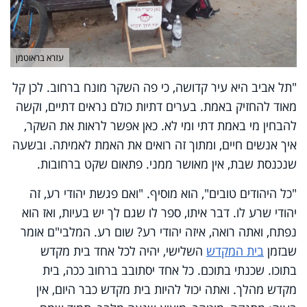
עזרא בראוטמן
"תל אביב היא עיר קדושה, כי פה השקר מונח ברחוב. לכן קל
מאוד להחזיק באמת. בערים דתיות כולם נראים דתיים, וקשה
להבחין מי באמת דתי ומי לא. כאן אפשר לראות את השקר,
איך אנשים חיים, ומתוך זה רואים את האמת לאמיתה. ובשעה
שנכנסת שבת, אין מאושר ממני. פתאום שקט ברחובות.
"כל היהודים טובים", הוא מוסיף. "ואם פגשת יהודי רע, זה
יהודי שרע לו. דבר איתו, ספר לו שגם לך יש בעיות, ואז הוא
נפתח, ואתה רואה, איזה יהודי רע? שום רע. המלבי"ם אומר
שבזמן
בית המקדש
השלישי, יהיה לכל אחד בית מקדש
בתוכו. שכנתי בתוכם. כל אחד יסתובב ברחוב ככה, בית
מקדש מהלך. ואתה יכול להיות בית מקדש כבר היום, אין