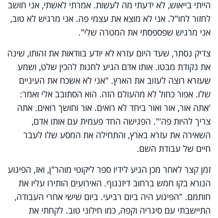
הייתי בייאוש, לא ידעתי מה לעשות. אמרתי לאשתי, אני חושב
לחזור לחו"ל. אני לא מוצא את עצמי פה. אני מרגיש לא טוב,
אני מרגיש שפספסתי את המטרה שלי".
צדיק נסתר, שעד היום עזרא לא יודע בוודאות את זהותו, שינה
את נקודת מבטו. אותו אדם הגיע לחנות להכין שלט, ושמע
שעזרא רוצה לעזוב את הארץ. "אני לא אשכח את העיניים
שלו. אפור כחול לא מהעולם הזה. הוא הסתובב אלי ואמר:
'אתה אור, אור ואור ביחד לא רואים. אור וחושך רואים. אתה
צריך להיות פה'". הפגישה החד פעמית עם אותו אדם,
השאירה את עזרא בארץ, והתחילה את המסע שלו לעבר
חיים של עבודת השם.
זמן קצר לאחר מכן הגיע לידיו ספר ליקוטי מוהר"ן, ואז, הפיגוע
הנורא בקו חמש ברחוב דיזנגוף. האירועים הותירו עליו את
חותמם. "הפיגוע היה ביום רביעי. ביום שישי אחרי העבודה,
התיישבתי עם סיגריה וקפה, כמו חילוני טוב. לקחתי את