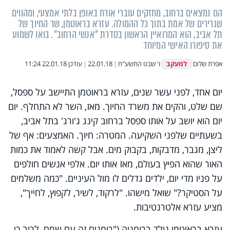
הם נמצאים ברחוב, מחזקים עוברי אורח באופן בלתי אמצעי, ומהווים
שגרירים של אמת בתוך כל ההמולה. עזרא בראוטמן, שר החיוך של
תל אביב, הוא המרואיין הראשון בסדרת "אנשי הרחוב". בואו לשמוע
את סיפורו האישי המיוחד
למעקב
אפרת שלום
ו' שבט התשע"ח
|
22.01.18
|
עודכן
22.01.18 11:24
יום אחד, לפני עשר שנים, עזרא בראוטמן התיישב על ספסל,
שם שלט, והקים את משרד החיוך. מאז, השר לא התחלף. יום
יום הוא יושב על אותו ספסל ברחוב קינג ג'ורג' בתל אביב,
בשעתיים שלפני השקיעה. המטרה: חיוך. האמצעים: אף של
ליצן, מגבר, מדבקות, בקבוק מים. אבל קשה לאמוד את כמות
האור שהוא הפיץ בעולם, מאז אותו יום. אלפי אנשים חולפים
על פניו מדי יום, ילדים גדלים לו מול העיניים. "כמה משלמים
על הסטיקר?" שואל מישהו. "לרקוד, לשיר, לקפוץ, לחייך",
מציע עזרא אלטרנטיבות.
עזרא בראוטמן נולד ברומניה ("רומנים זה עם שמח, לרוב כי