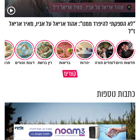
"לא הספקתי להיפרד ממנו": אהוד אריאל על אביו, מאיר אריאל
ז"ל
חדשות היום
לומדים תורה
יהדות
בריאות
רץ ברשת
דעות וטורים
תרבות
גם ׳הרע׳ זה הרחמים של בורא
קצרים
מדוע האמונה נמשלה למלח?
עולם
כתבות נוספות
X