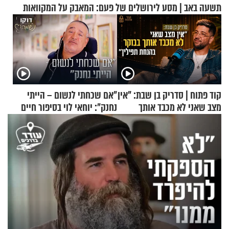
תשעה באב | מסע לירושלים של פעם: המאבק על המקוואות
קוד פתוח | סדריק בן שבת: "אין
"אם שכחתי לנשום – הייתי
מצב שאני לא מכבד אותך
נחנק": יוחאי לוי בסיפור חיים
בבוקר בהנחת תפילין"
מעורר השראה