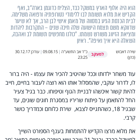
הוא היה אלוף הארץ במשקל כבד, הצליח כדוגמן בארה"ב, ואף
הקדיש את מלוא תשומת לבו ללימודי נטורופתיה ורפואה משלימה.
לבית הכנסת הגיע במסווה של מאמן אישי לבן הרב, אך לא שיער
שדווקא משם תצמח הישועה שלה חיכה שנים – התקרבות ליהדות
ומציאת הזיווג משורש נשמתו. "כולנו מחפשים תשומת לב ואהבה,
השאלה היא איך ואיפה". ראיון
שירה דאבוש
כ"ד אב התשע"ה
|
09.08.15
|
עודכן
30.12.17
למעקב
(כהן)
23:25
עוד משחר ילדותו וככל שהיטיב להכיר את עצמו - היה ברור
לו, לדרור עוקבי, שהמסלול אותו הוא רוצה לעבור בחיים, חייב
להיות קשור איכשהו לבניית הגוף וטיפוחו. כבר בגיל צעיר
החל להתאמן על פיתוח שריריו במסגרת חוגים שונים, עד
שבגיל 18, כשהתגייס לצבא, שירת כלוחם וכמדריך כושר
קרבי.
את מלוא מרצו הקדיש להתמחות בענף הספורט השייך
למשקל הכבד, ובגיל 21 שבר שיא כשזכה פעמיים בתואר 'מר