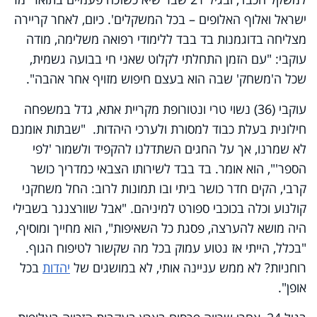
ישראל ואלוף האלופים – בכל המשקלים'. כיום, לאחר קריירה
מצליחה בדוגמנות בד בבד ללימודי רפואה משלימה, מודה
עוקבי: "עם הזמן התחלתי לקלוט שאני חי בבועה גשמית,
שכל ה'משחק' שבה הוא בעצם חיפוש מזויף אחר אהבה".
עוקבי (36) נשוי טרי ונטורופת מקריית אתא, גדל במשפחה
חילונית בעלת כבוד למסורת ולערכי היהדות. "שבתות אומנם
לא שמרנו, אך על החגים השתדלנו להקפיד ולשמור 'לפי
הספר'", הוא אומר. בד בבד לשירותו הצבאי כמדריך כושר
קרבי, הקים חדר כושר ביתי ובו תמונות לרוב: החל משחקני
קולנוע וכלה בכוכבי ספורט למיניהם. "אבל שוורצנגר בשבילי
היה מושא להערצה, פסגת כל השאיפות", הוא מחייך ומוסיף,
"בכלל, הייתי אז נטוע עמוק בכל מה שקשור לטיפוח הגוף.
רוחניות? לא ממש עניינה אותי, לא במושגים של
יהדות
בכל
אופן".