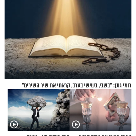
רומי גונן: "בשבי, בשישי בערב, קראתי את שיר השירים"