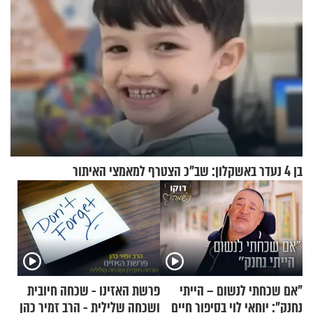
בן 4 נעדר באשקלון: שב"כ הצטרף למאמצי האיתור
"אם שכחתי לנשום – הייתי
פרשת האזינו - שכחה חיובית
נחנק": יוחאי לוי בסיפור חיים
ושכחה שלילית - הרב זמיר כהן