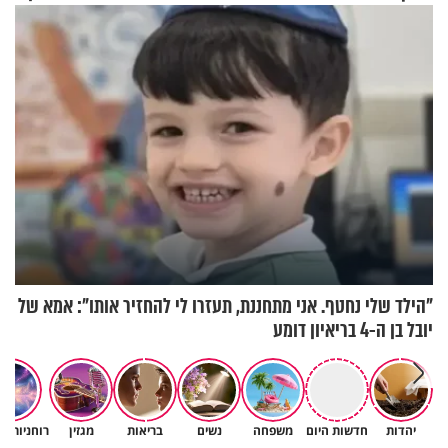
מעורר השראה
"הילד שלי נחטף. אני מתחננת, תעזרו לי להחזיר אותו": אמא של
יובל בן ה-4 בריאיון דומע
יהדות
חדשות היום
משפחה
נשים
בריאות
מגזין
רוחניות ו
גם ׳הרע׳ זה הרחמים של בורא