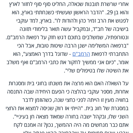
אחרי שרשרת תובנות שכאלה, החליט סוף סוף לחזור לארץ
והוא בן 29. "הדבר הראשון שעשיתי כשנחתתי בארץ, הוא
לפגוש את הרב זמיר כהן ולהודות לו". בארץ, למד עוקבי
בישיבה של חב"ד, ובמקביל עשה תואר בלימודי תזונה
ונטורופתיה, שמשלבים בתוכם דגש חזק על רפואת הרמב"ם.
"ברפואה המשלימה ישנן הרבה שיטות טובות, אבל הכי
התחברתי לרפואת
הרמב"ם
- שדוגל בדרך האמצע", הוא
אומר, "כיום אני ממשיך לחקור את כתבי הרמב"ם ואף משלב
את השיטה שלו בטיפולים שלי".
על השאלה האם הוא מרצה את משנתו בחוגי בית ומסגרות
אחרות, מספר עוקבי בהלצה כי הפעם היחידה שבה התנסה
בחוויה מעין זו הייתה לפני כחצי שנה, כשהוזמן לדבר
במסגרת של חוג בית. "הייתי אז רווק שניסה למצוא את החצי
השני שלו, ובקהל ישבה בחורה שמאוד מצאה חן בעיניי".
אתם כבר מנחשים מה היה ההמשך, נכון? זה אמנם לקח
ארבע שנים תמימות עד שהבחורה ההיא פנתה אליו