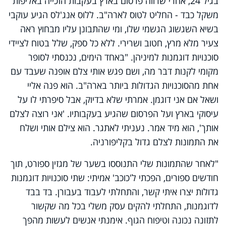
בגיל 24, אחרי שרווה פרסום בארץ בעקבות הזכייה באליפות
משקל כבד - החליט לטוס לארה"ב. ללוס אנג'לס הגיע עוקבי
בשיא השגשוג הגשמי שלו, ומי שהתבונן עליו מבחוץ ראה
צעיר מלא מרץ, חטוב ושרירי. ללא כל ספק, שלל בטוח לציידי
סוכנויות דוגמנות למיניהן. "באחד הימים, נכנסתי לסופר
מקומי לקנות דבר מה, ושם פגש אותי צלם אופנה שעבד עם
אחת מהסוכנויות הגדולות ביותר בארה"ב. הוא פנה אליי
ושאל אם אני דוגמן. אמרתי שלא בדיוק, אבל סיפרתי לו על
עיסוקי בארץ ועל הפרסום שהגיע בעקבותיו. 'אני רוצה לצלם
אותך', הוא מיד אמר. נעניתי לאתגר. הוא צילם אותי ושלח
את התמונות לצלם גדול בקליפורניה.
"לאחר שהתמונות שלי התנוססו בשער של מגזין ספורט, תוך
חודשים ספורים, הפכתי ל'כוכב' אמיתי: שתי סוכנויות דוגמנות
גדולות יצרו איתי קשר, והתחלתי לעבוד בעבורן. בד בבד
לדוגמנות, התחלתי להקים עסק משלי בכל מה שקשור
לתזונה נכונה וטיפוח הגוף. אימנתי אנשים לעשות מהפך