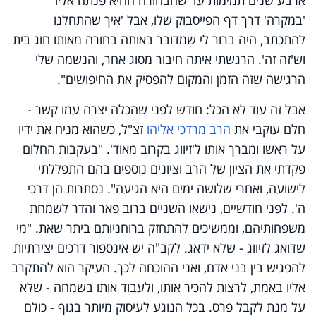
'במקרה' דרך דף הפייסבוק שלו, אבל 'איך שהתחלנו
להתכתב, היה ברור לי שמדובר באותה בחורה מאותו חוג בית
וש'זה זה'. הרגשתי איתה חיבור מסוג אחר, והנשמה שלי
הרגישה שזה הזמן והמקום להפסיק את החיפושים".
אבל זה עוד לא הכל: חודש לפני שהכלה יצרה עמו קשר -
חלם עוקבי את
הרב מרדכי אליהו
זצ"ל, כשהוא מניח את ידיו
על ראשו ומברך אותו ל'זיווג בקרוב מאוד'. "בעקבות החלום
פקדתי את הציון של הרב וציונים נוספים בהם התפללתי
לישועה, ואחרי שלושה ימים היא הגיעה". נסתרות הן דרכי
ה'. לפני חודשיים, נישאו השניים ברוב פאר והדר לשמחת
משפחותיהם, וממשיכים להתחזק ברוחניותם ביתר שאת. "מי
שדואג לזיווג - שלא ידאג. לקב"ה יש אינספור דרכים יצירתיות
להפגיש בין בני אדם, ואני ההוכחה לכך. העיקר הוא להתקרב
אליו באמת, לרצות להכיר אותו, ולעבוד אותו בשמחה - שלא
על מנת לקבל פרס. בכל הנוגע לעיסוק מיותר בגוף - כולם