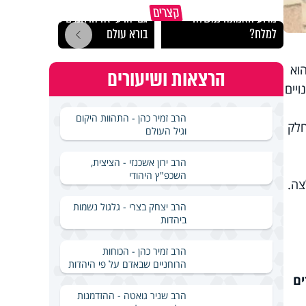
קצרים
מדוע האמונה נמשלה
גם ׳הרע׳ זה הרחמים של
האם מ
למלח?
בורא עולם
בשבת
וא
הרצאות ושיעורים
יים
הרב זמיר כהן - התהוות היקום
חלק
וגיל העולם
הרב ירון אשכנזי - הציצית,
השכפ"ץ היהודי
צה.
הרב יצחק בצרי - גלגול נשמות
ביהדות
הרב זמיר כהן - הכוחות
הרוחניים שבאדם על פי היהדות
ים
הרב שניר גואטה - ההזדמנות