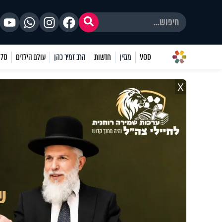
VOD
מגזין
חדשות
הרב זמיר כהן
עולם הילדים
70 שאלות
X