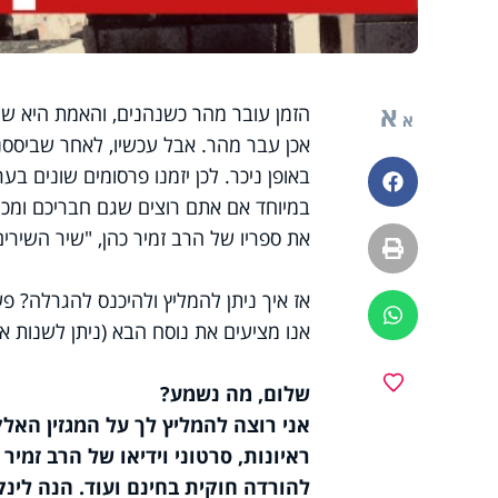
א
הזמן עובר מהר כשנהנים, והאמת היא שלפ
א
אכן עבר מהר. אבל עכשיו, לאחר שביססנו 
באופן ניכר. לכן יזמנו פרסומים שונים בע
פייסבוק
במיוחד אם אתם רוצים שגם חבריכם ומכרי
את ספריו של הרב זמיר כהן, "שיר השירי
הדפסה
אז איך ניתן להמליץ ולהיכנס להגרלה? 
ווטסאפ
אנו מציעים את נוסח הבא (ניתן לשנות את
מועדפים
שלום, מה נשמע?
אני רוצה להמליץ לך על המגזין האלק
ראיונות, סרטוני וידיאו של הרב זמיר 
להורדה חוקית בחינם ועוד. הנה לינק