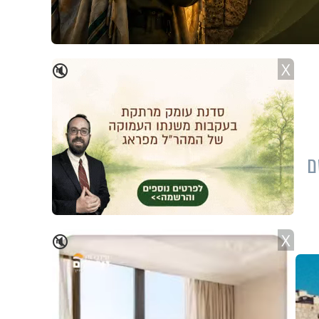
X
🔇
ם
X
🔇