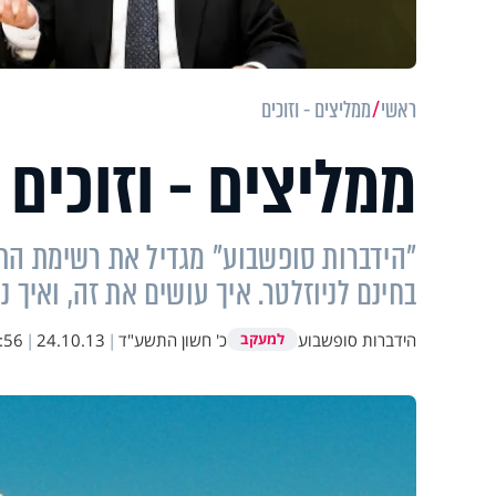
ראשי
ממליצים - וזוכים
ממליצים - וזוכים
"הידברות סופשבוע" מגדיל את רשימת הת
בחינם לניוזלטר. איך עושים את זה, ואיך 
הידברות סופשבוע
כ' חשון התשע"ד
|
24.10.13
|
:56
למעקב