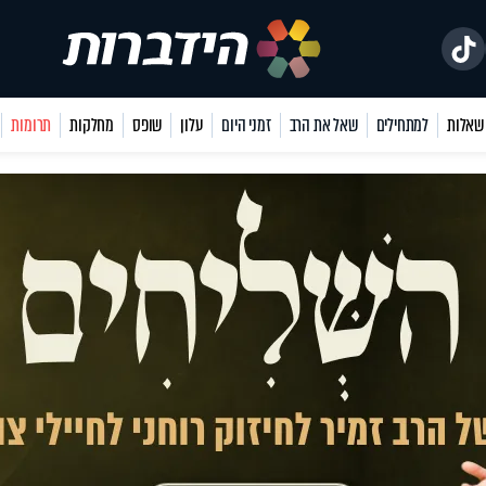
למתחילים
שאל את הרב
זמני היום
עלון
שופס
מחלקות
תרומות