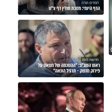
לומדים תורה
הדף היומי: מסכת חולין דף צ"ט
חדשות היום
ראש השב"כ: "ההסכמה של חמאס על
פירוק מנשק - תרגיל הונאה"