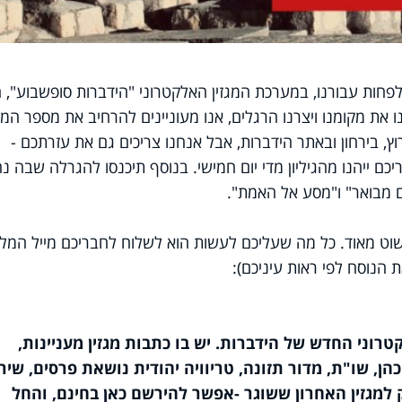
חות עבורנו, במערכת המגזין האלקטרוני "הידברות סופשבוע", ה
את מקומנו ויצרנו הרגלים, אנו מעוניינים להרחיב את מספר המנו
רוץ, בירחון ובאתר הידברות, אבל אנחנו צריכים גם את עזרתכם -
כם ייהנו מהגיליון מדי יום חמישי. בנוסף תיכנסו להגרלה שבה נ
ם מבואר" ו"מסע אל האמת".
פשוט מאוד. כל מה שעליכם לעשות הוא לשלוח לחבריכם מייל המל
 הנוסח לפי ראות עיניכם):
טרוני החדש של הידברות. יש בו כתבות מגזין מעניינות,
כהן, שו"ת, מדור תזונה, טריוויה יהודית נושאת פרסים, שיר
 למגזין האחרון ששוגר -
אפשר להירשם כאן בחינם, והחל