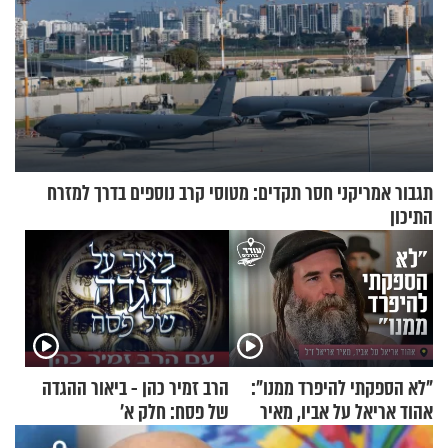
תגבור אמריקני חסר תקדים: מטוסי קרב נוספים בדרך למזרח
התיכון
"לא הספקתי להיפרד ממנו":
הרב זמיר כהן - ביאור ההגדה
אהוד אריאל על אביו, מאיר
של פסח: חלק א’
אריאל ז"ל