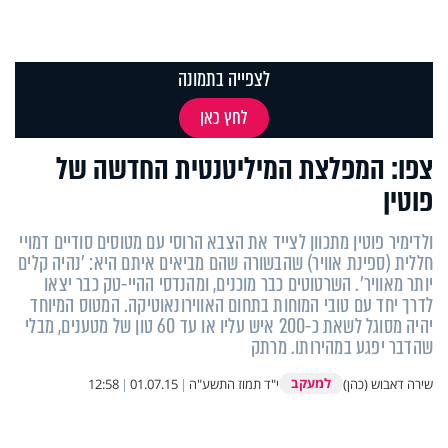
לצפייה בתמונה
לחץ כאן
צפו: המפלצת המיליטנטית החדשה של
פוטין
ולדימיר פוטין מתכוון לצייד את הצבא הרוסי עם מטוסים סודיים דמויי
חללית (ספינת אוויר) שהבשורה שהם מביאים איתם היא: 'נהיה קלים
יותר מאוויר'. השרטוטים כבר מוכנים, ומהנדסי ההיי-טק כבר יצאו
לדרך יחד עם טובי המוחות בתחום האווירונאוטיקה. המטוס המיוחד
יהיה מסוגל לשאת כ-200 איש עליו או עד 60 טון של מטענים, מבלי
שהדבר יפגע במהירותו. מרתק
למעקב
שירה דאבוש (כהן)
י"ד תמוז התשע"ה
|
01.07.15
|
12:58