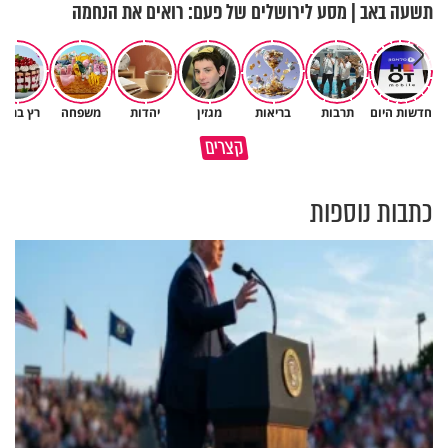
תשעה באב | מסע לירושלים של פעם: רואים את הנחמה
חדשות היום
תרבות
בריאות
מגזין
יהדות
משפחה
רץ ברשת
פותחים פתח קטן - ומקבלים עול
קצרים
תשתמש באהבה של השם לטובתך
עצום
כתבות נוספות