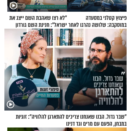
פיצוץ קטלני במסעדה
"לא רצו שאהבת השם ייצג את
במוסקבה: שלושה נהרגו לאחר
ישראל": חנינת השם גורדון
שמטען שנשאה אישה התפוצץ
בריאיון מעורר השראה
"שבר גדול. הבנו שאנחנו צריכים להתארגן להלוויה": זוגיות
במבחן, הפעם עם מרים וגד דנינו