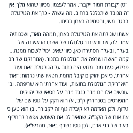
י"ט) 'קבורת חמור ייקבר'. אמר לעצמו, מכיוון שהוא מלך, אין
זה מכובד שיתגלגל ברחוב. מה עשה? - כרך את הגולגולת
בבגדי משי, והטמינה בארון בביתו.
אשתו שגילתה את הגולגולת בארון, תמהה מאוד, ושכנותיה
אמרו לה, שבוודאי זו הגולגולת של אשתו הראשונה של
בעלה, ובעלה הסתירה כאן, כיוון שאינו יכול לשכוח ממנה...
קמה האשה ושרפה את הגולגולת בתנור. (אמר זקנו של רבי
פרידא, כעת מובן מדוע היה כתוב על הגולגולת 'זאת ועוד
אחרת', כי אכן יהויקים קיבל מחמת חטאיו שתי נקמות: 'זאת'
היא זריקת הגולגולת בחוצות, 'ועוד אחרת' היא שריפתה. וב'
עונשים אלו הם מדה כנגד מדה על חטאיו של יהויקים
המפורטים בסנהדרין ק"ג:, א) הוא חקק על גופו שם של
גידוף, ולכן האדמה לא קיבלה גוף זה לקבורה. ב) הוא טען כי
את אורו של הקב"ה, שמאיר לנו את השמש, אפשר להחליף
באור של בני אדם, ולכן גופו נשרף באוּר. מהרש"א).