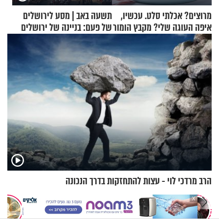
מרוצים? אכלתי סלט. עכשיו,
תשעה באב | מסע לירושלים
איפה העוגה שלי? מקבץ הומור
של פעם: בניינה של ירושלים
כייפי מספר 1
הרב מרדכי לוי - עצות להתחזקות בדרך הנכונה
X