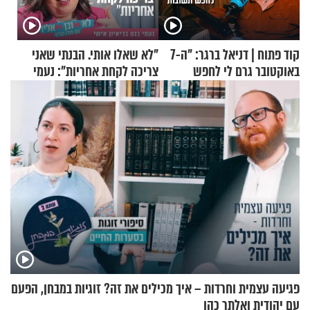
קוד פתוח | דניאל ברגר: "ה-7
"לא שאלו אותי. הבנתי שאני
באוקטובר גרם לי לחפש
צריכה לקחת אחריות": נעמי
תשובות"
בנט בריאיון אישי
פגיעה עצמית וחרדות – איך מכילים את זה? זוגיות במבחן, הפעם
עם יהודית ואלתר כהן