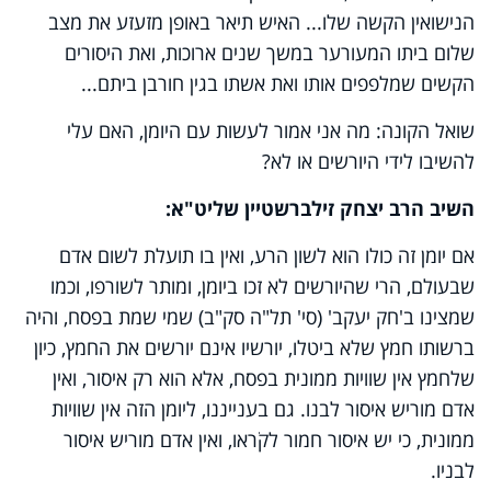
הנישואין הקשה שלו... האיש תיאר באופן מזעזע את מצב
שלום ביתו המעורער במשך שנים ארוכות, ואת היסורים
הקשים שמלפפים אותו ואת אשתו בגין חורבן ביתם...
שואל הקונה: מה אני אמור לעשות עם היומן, האם עלי
להשיבו לידי היורשים או לא?
השיב הרב יצחק זילברשטיין שליט"א:
אם יומן זה כולו הוא לשון הרע, ואין בו תועלת לשום אדם
שבעולם, הרי שהיורשים לא זכו ביומן, ומותר לשורפו, וכמו
שמצינו ב'חק יעקב' (סי' תל"ה סק"ב) שמי שמת בפסח, והיה
ברשותו חמץ שלא ביטלו, יורשיו אינם יורשים את החמץ, כיון
שלחמץ אין שוויות ממונית בפסח, אלא הוא רק איסור, ואין
אדם מוריש איסור לבנו. גם בענייננו, ליומן הזה אין שוויות
ממונית, כי יש איסור חמור לקֹראו, ואין אדם מוריש איסור
לבניו.