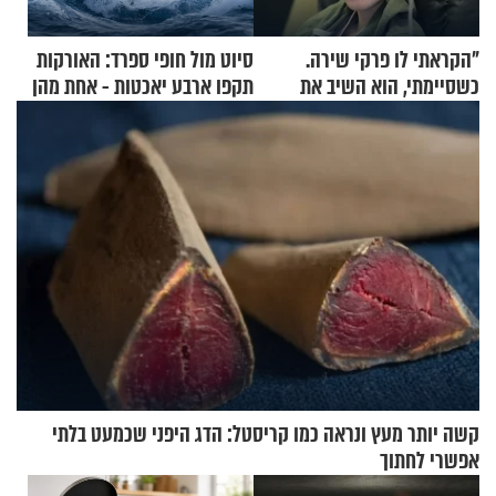
"הקראתי לו פרקי שירה.
סיוט מול חופי ספרד: האורקות
כשסיימתי, הוא השיב את
תקפו ארבע יאכטות - אחת מהן
נשמתו לבורא"
טבעה
קשה יותר מעץ ונראה כמו קריסטל: הדג היפני שכמעט בלתי
אפשרי לחתוך