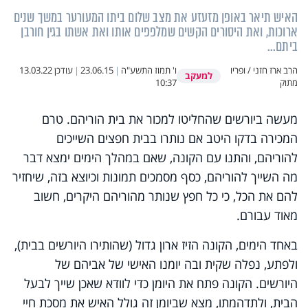
האיש תיאר באופן מזעזע את מצב שלום ביתו המעורער במשך שנים
ארוכות, ואת היסורים הקשים שמלפפים אותו ואת אשתו בגין חורבן
ביתם...
הרב ארז חזני / ופריו
ו' תמוז התשע"ה
|
23.06.15
|
עודכן
13.03.22
למעקב
מתוק
10:37
מעשה ביורשים שהחליטו למכור את בית הוריהם. טרם
המכירה בדקו היטב אם נותרו בבית חפצים השייכים
להוריהם, והתנו עם הקונה, שאם במהלך הימים ימצא דבר
מה השייך להוריהם, כסף מסמכים תמונות וכיוצא בזה, שיחזיר
להם את הכל, כי כל חפץ שנותר מהוריהם היקרים, חשוב
מאוד עבורם.
באחד הימים, הקונה הזיז ארון גדול (שהותירו היורשים בבית),
ולפתע, נפלה שקית ובה יומנו האישי של אביהם של
היורשים. הקונה פתח את היומן כדי לוודא שאכן שייך לבעל
הבית, ולתדהמתו, מצא שביומן זה גולל האיש את מסכת חיי