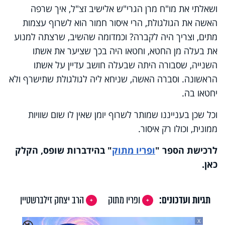
ושאלתי את מו"ח מרן הגרי"ש אלישיב זצ"ל, איך שרפה
האשה את הגולגולת, הרי איסור חמור הוא לשרוף עצמות
מתים, וצריך היה לקברה? וכמדומה שהשיב, שרצתה למנוע
את בעלה מן החטא, וחטאו היה בכך שציער את אשתו
השנייה, שסבורה היתה שבעלה חושב עדיין על אשתו
הראשונה. וסברה האשה, שניחא ליה לגולגולת שתישרף ולא
יחטאו בה.
וכל שכן בענייננו שמותר לשרוף יומן שאין לו שום שוויות
ממונית, וכולו רק איסור.
לרכישת הספר
"
ופריו מתו
ק
"
בהידברות שופס, הקלק
כאן
.
תגיות ועדכונים:
ופריו מתוק
הרב יצחק זילברשטיין
X