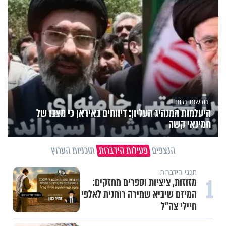
חדשות היום
היעלמות המנהיג העליון: דיווחים באיראן כי מצבו של
חמינאי קשה
הנצפים
פעילות הידברות
תוכניות הערוץ
תכני הידברות
1
מזוזות, ציציות וספרים מחזקים:
המיזם שיביא שמירה רוחנית לאלפי
חיילי צה"ל