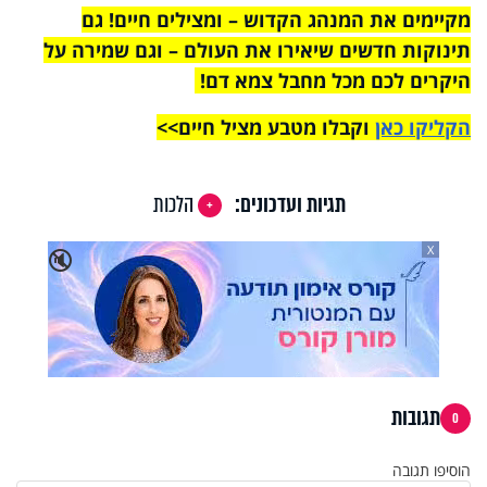
מקיימים את המנהג הקדוש – ומצילים חיים! גם
תינוקות חדשים שיאירו את העולם – וגם שמירה על
היקרים לכם מכל מחבל צמא דם!
הקליקו כאן
וקבלו מטבע מציל חיים>>
תגיות ועדכונים:
הלכות
X
🔇
תגובות
0
הוסיפו תגובה