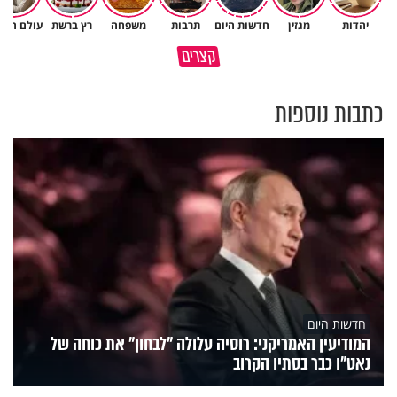
יהדות
מגזין
חדשות היום
תרבות
משפחה
רץ ברשת
עולם הילד
גם ׳הרע׳ זה הרחמים של בורא
קצרים
מדוע האמונה נמשלה למלח?
עולם
כתבות נוספות
חדשות היום
המודיעין האמריקני: רוסיה עלולה "לבחון" את כוחה של
נאט"ו כבר בסתיו הקרוב