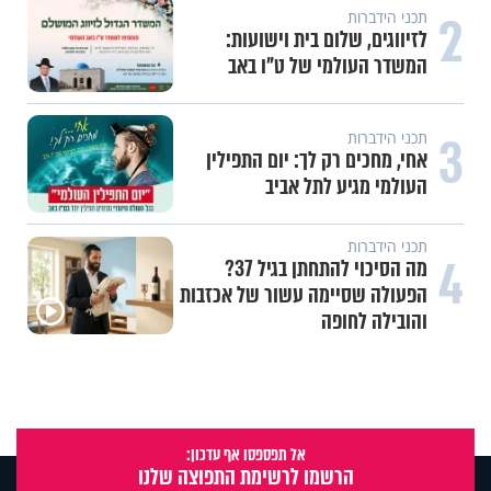
2
תכני הידברות
לזיווגים, שלום בית וישועות:
המשדר העולמי של ט"ו באב
3
תכני הידברות
אחי, מחכים רק לך: יום התפילין
העולמי מגיע לתל אביב
תכני הידברות
4
מה הסיכוי להתחתן בגיל 37?
הפעולה שסיימה עשור של אכזבות
והובילה לחופה
אל תפספסו אף עדכון:
הרשמו לרשימת התפוצה שלנו