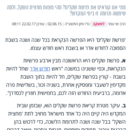
מתי אנו קוראים את פרשת שקלים? מהי מצוות מחצית השקל, ולמה
שימשה תרומה זו בימי המקדש?
למעקב
הרב שי עמר
ט"ו סיון התשע"ה
|
02.06.15
|
עודכן
22.02.17 08:11
'פרשת שקלים' היא הפרשה הנקראת בכל שנה ושנה בשבת
הסמוכה לחודש אדר או בשבת ראש חודש עצמו.
א.
פרשת שקלים היא הראשונה מבין ארבע פרשיות
הנקראות, וכפי ששנינו במשנה "ראש
חודש אדר
שחל להיות
בשבת - קורין בפרשת שקלים, חל להיות בתוך השבת
מקדימין לשעבר ומפסיקין אחרת, בשניה זכור, בשלישית פרה
אדומה, ברביעית החודש הזה לכם, בחמישית חוזרין לכסדרן".
ב.
עיקר מטרת קריאת פרשת שקלים הוא, שבזמן שבית
המקדש היה קיים היה כל אחד מישראל מחויב לתת 'מחצית
השקל' בבל שנה ושנה לתרומת הלשכה, כדי לרכוש בהן
קרבנות ציבור, תמידים ומוספים, מנחות ונסכים, ושאר דברים.