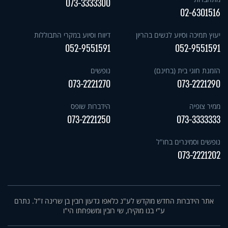
073-3333300
02-6301516
יעוץ תמיכה וסיוע לנשים בהריון
דיווח וסיוע במקרי התבוללות
052-9551591
052-9551591
הזמנת חוגי בית (בחינם)
נופשים
073-2221270
073-2221290
ממיר צופיה
הידברות שופס
073-2221250
073-3333333
נופשים וסמינרים בחו"ל
073-2221202
אתר הידברות החדש מוקדש לע"נ כלאפו גדעון רובין בן שרינה ז"ל. נתרם
ע"י בנו מוקירו, שי רובין ומשפחתו הי"ו