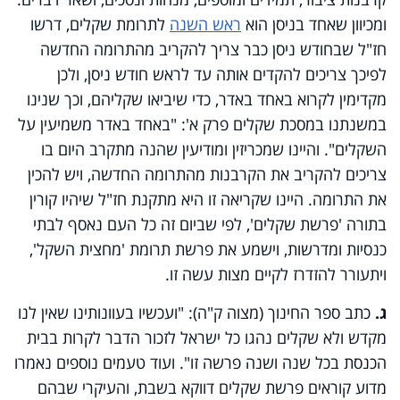
ומכיוון שאחד בניסן הוא
ראש השנה
לתרומת שקלים, דרשו
חז"ל שבחודש ניסן כבר צריך להקריב מהתרומה החדשה
לפיכך צריכים להקדים אותה עד לראש חודש ניסן, ולכן
מקדימין לקרוא באחד באדר, כדי שיביאו שקליהם, וכך שנינו
במשנתנו במסכת שקלים פרק א': "באחד באדר משמיעין על
השקלים". והיינו שמכריזין ומודיעין שהנה מתקרב היום בו
צריכים להקריב את הקרבנות מהתרומה החדשה, ויש להכין
את התרומה. היינו שקריאה זו היא מתקנת חז"ל שיהיו קורין
בתורה 'פרשת שקלים', לפי שביום זה כל העם נאסף לבתי
כנסיות ומדרשות, וישמע את פרשת תרומת 'מחצית השקל',
ויתעורר להזדרז לקיים מצות עשה זו.
ג.
כתב ספר החינוך (מצוה ק"ה): "ועכשיו בעוונותינו שאין לנו
מקדש ולא שקלים נהגו כל ישראל לזכור הדבר לקרות בבית
הכנסת בכל שנה ושנה פרשה זו". ועוד טעמים נוספים נאמרו
מדוע קוראים פרשת שקלים דווקא בשבת, והעיקרי שבהם