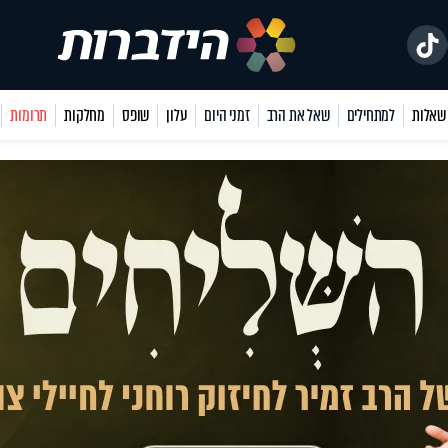
למתחילים
שאל את הרב
זמני היום
עלון
שופס
מחלקות
תרומות