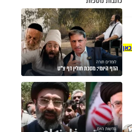
כתבות נוספות
כאן
לומדים תורה
הדף היומי: מסכת חולין דף צ"ט
חדשות היום