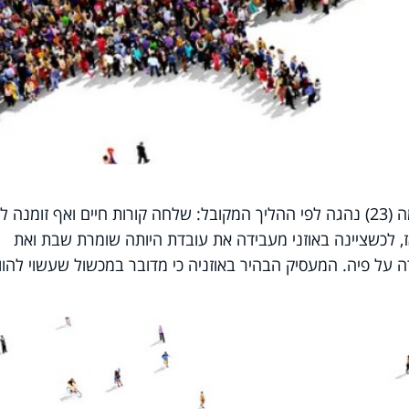
ככל אדם המחפש עבודה, גם אורלי פחימה (23) נהגה לפי ההליך המקובל: שלחה קורות חיים ואף זומנה 
ז, לכשציינה באוזני מעבידה את עובדת היותה שומרת שבת ואת
על פיה. המעסיק הבהיר באוזניה כי מדובר במכשול שעשוי להוו