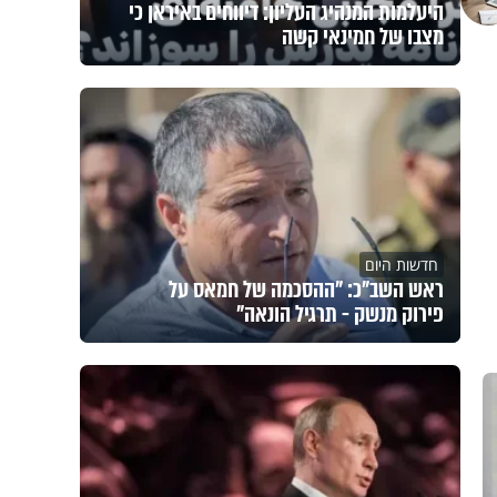
היעלמות המנהיג העליון: דיווחים באיראן כי
מצבו של חמינאי קשה
חדשות היום
ראש השב"כ: "ההסכמה של חמאס על
פירוק מנשק - תרגיל הונאה"