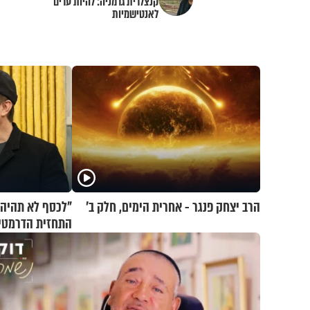
קנצלרית גרמניה: להיות ערים
לאנטישמיות
הרב יצחק פנגר - אחרית הימים, חלק ב’
התחזית הדרמטית
עתיד הכלכלה