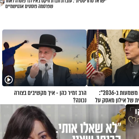
"ישראל טרוריסטית": עובדת חברת וויקס באירלנד פוטרה לאחר
שפרסמה פוסטים אנטישמיים
"לכסף לא תהיה משמעות ב-2036":
הרב זמיר כהן - איך מקשיבים בצורה
 של אילון מאסק על
נכונה?