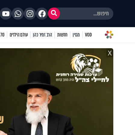
VOD
מגזין
חדשות
הרב זמיר כהן
עולם הילדים
70 שאלות
X