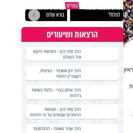
קצרים
מדוע האמונה נמשלה
גם ׳הרע׳ זה הרחמים של
האם מ
למלח?
בורא עולם
בשבת
הרצאות ושיעורים
הרב זמיר כהן - התהוות היקום
וגיל העולם
לראיון
הרב ירון אשכנזי - הציצית,
השכפ"ץ היהודי
ת
הרב יצחק בצרי - גלגול נשמות
ביהדות
הרב זמיר כהן - הכוחות
הרוחניים שבאדם על פי היהדות
הרב שניר גואטה - ההזדמנות