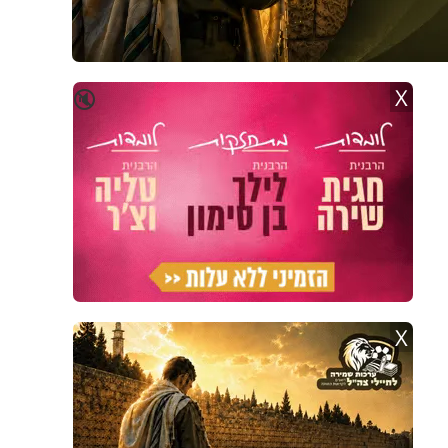
X
🔇
X