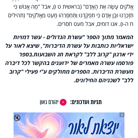
אֱלֹקִים עָשָׂה אֶת הָאָדָם" (בראשית ט ו), אבל "מָה אֱנוֹשׁ כִּי
תִזְכְּרֶנּוּ וּבֶן אָדָם כִּי תִפְקְדֶנּוּ וַתְּחַסְּרֵהוּ מְּעַט מֵאֱלֹקִים" (תהילים
ח ה-ו). אנו דומים, אבל מעט חסרים.
המאמר מתוך הספר "עשרת הגדולים - עשר דמויות
ישראליות כותבות על עשרת הדיברות", שיצא לאור על
ידי ארגון "קרוב ללב" לקראת חג השבועות.
בספר
פורסמו עשרה מאמרים של ידוענים בהקשר לכל דיברה
מעשרת הדיברות. הספרים מחולקים ע"י פעילי "קרוב
ללב" לשכניהם החילונים.
תגיות ועדכונים:
יהורם גאון
X
🔇