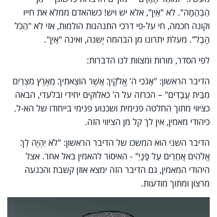
הַבְּהֵמָה". לא "אַיִן", אלא יש ויש! כשהאדם ממלא את חייו
וקונה חכמה, חי על-פי דרכי התנהגות הולמות, אזי לא "הַכֹּל
הָבֶל". מעלת יתרונו מן הבהמה יֶשנה, ואינה "אַיִן".
לפי הסדר, מורות ומצוות לנו הדברות:
הדיבר הראשון: "אָנֹכִי ה' אֱלֹקֶיךָ אֲשֶׁר הוֹצֵאתִיךָ מֵאֶרֶץ מִצְרַיִם
מִבֵּית עֲבָדִים" – הכרזה על ה' כאלוקים יחידי ובלעדי, הבאה
כציווי מתוך החלטה פנימית ושכנוע פנימי בייחודו של הא-ל.
כיהודי מאמין, אין לך קל מן הציווי הזה.
הדיבר השני הוא המשכו של הדיבר הראשון: "לֹא יִהְיֶה לְךָ
אֱלֹהִים אֲחֵרִים עַל פָּנָיַ" - האיסור להאמין באל אחר. אצל
היהודי המאמין, גם הדיבר הזה ימצא אוזן קשבת והכנעה
מרצון ומתוך מודעות.