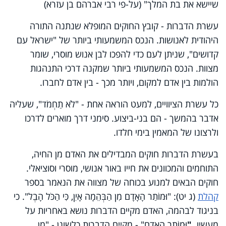
שיישא את בת המלך" (על-פי רבי אברהם בן עזרא)
עשרת הדברות - קובץ החוקים המופלא שנתנה התורה
היהודית לאנושות. הנכס המשמעותי ביותר של "ישראל עם
קדושים", שניתן לעם כדי להפכו לבן אנוש מוסרי, שומר
מצוות. הנכס המשמעותי ביותר שמקנה דרכי התנהגות
הולמות בין אדם למקום, ויותר מכך - בין אדם לחברו.
כל עשרת הציוויים, למעט הוראה אחת - "לֹא תַחְמֹד", שעליה
אדבר בהמשך - הם בני-ביצוע. סימני דרך מוארים לדרכו
ולרצונו של המאמין בימי חלדו.
בעשרת הדברות חוקים המבדילים את האדם מן החיה,
התוחמים והמכוונים את חייו באור אנושי, מוסרי וסוציאלי.
חוקים הבאים למנוע בכוחה של מצווה את הנאמר בספר
קהלת
(ג יט): "וּמוֹתַר הָאָדָם מִן הַבְּהֵמָה אָיִן, כִּי הַכֹּל הָבֶל". כי
בניגוד לבהמה, האדם מקיים הדברות נושא באחריות על
מעשיו.
"
וּמוֹתַר הָאָדָם" - מקיים הדברות כלשונן - "מִן