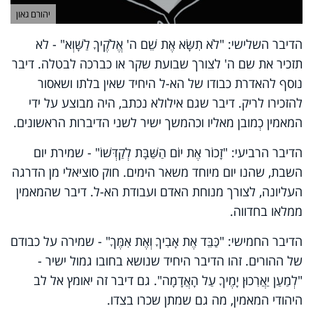
יהורם גאון
הדיבר השלישי: "לֹא תִשָּׂא אֶת שֵׁם ה' אֱלֹקֶיךָ לַשָּׁוְא" - לא
תזכיר את שם ה' לצורך שבועת שקר או כברכה לבטלה. דיבר
נוסף להאדרת כבודו של הא-ל היחיד שאין בלתו ושאסור
להזכירו לריק. דיבר שגם אילולא נכתב, היה מבוצע על ידי
המאמין כְמובן מאליו וכהמשך ישיר לשני הדיברות הראשונים.
הדיבר הרביעי: "זָכוֹר אֶת יוֹם הַשַּׁבָּת לְקַדְּשׁוֹ" - שמירת יום
השבת, שהנו יום מיוחד משאר הימים. חוק סוציאלי מן הדרגה
העליונה, לצורך מנוחת האדם ועבודת הא-ל. דיבר שהמאמין
ממלאו בחדווה.
הדיבר החמישי: "כַּבֵּד אֶת אָבִיךָ וְאֶת אִמֶּךָ" - שמירה על כבודם
של ההורים. זהו הדיבר היחיד שנושא בחובו גמול ישיר -
"לְמַעַן יַאֲרִכוּן יָמֶיךָ עַל הָאֲדָמָה". גם דיבר זה יאומץ אל לב
היהודי המאמין, מה גם שמתן שכרו בצדו.