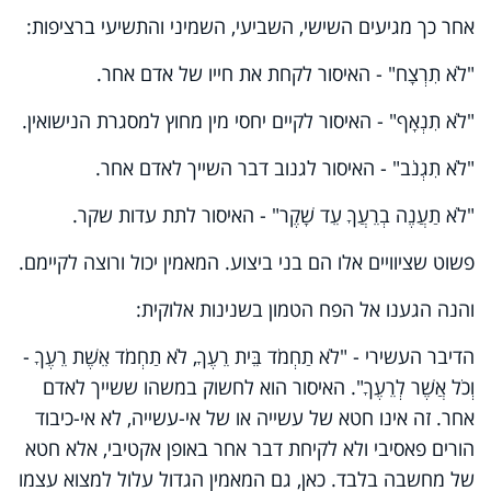
אחר כך מגיעים השישי, השביעי, השמיני והתשיעי ברציפות:
"לֹא תִרְצָח" - האיסור לקחת את חייו של אדם אחר.
"לֹא תִנְאָף" - האיסור לקיים יחסי מין מחוץ למסגרת הנישואין.
"לֹא תִגְנֹב" - האיסור לגנוב דבר השייך לאדם אחר.
"לֹא תַעֲנֶה בְרֵעֲךָ עֵד שָׁקֶר" - האיסור לתת עדות שקר.
פשוט שציוויים אלו הם בני ביצוע. המאמין יכול ורוצה לקיימם.
והנה הגענו אל הפח הטמון בשנינות אלוקית:
הדיבר העשירי - "לֹא תַחְמֹד בֵּית רֵעֶךָ, לֹא תַחְמֹד אֵשֶׁת רֵעֶךָ -
וְכֹל אֲשֶׁר לְרֵעֶךָ". האיסור הוא לחשוק במשהו ששייך לאדם
אחר. זה אינו חטא של עשייה או של אי-עשייה, לא אי-כיבוד
הורים פאסיבי ולא לקיחת דבר אחר באופן אקטיבי, אלא חטא
של מחשבה בלבד. כאן, גם המאמין הגדול עלול למצוא עצמו