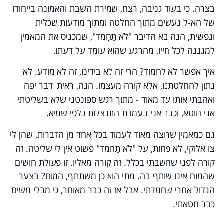
בצרה. כי בעוד גניבה, רצח, שמירת השבת והאמונה בייחודו
של הא-ל נעשים מתוך החלטה ומתוך מודעות שכלית
ונפשית, הנה בא הדיבר "לֹא תַחְמֹד", שמכניס את המאמין
למגננה לכל חייו, מהרגע שהוא עומד על דעתו.
איך אפשר לא לחמוד? הרי זה לא בידינו, זה לא מודע. לא
נתון להחלטתנו, אלא קורה מעצמו. הנה, ראיתי דבר יפה
ואהבתי אותו עד מאוד - מתוך רגש ספונטני שלא בשליטתי
אני חוטא, וכבר אני בעמדת התנצלות כלפי שמיא.
גם כמאמין שרוצה מאוד לעמוד בכל אחד מן הדברות, שהן לי
צו אלוקי, לא פחות, על "לֹא תַחְמֹד" פשוט אין לי שליטה. זה
קורה לפני שחשבתי בכלל. זה קורה מאליו. זו פעולת חושים
שהמוח אינו שותף בה. מתי הוא כן משתתף, המוח? בצער
הגדול אחרי שחמדתי. אבל אז זה כבר מאוחר, כי מבלי משים
כבר חטאתי.