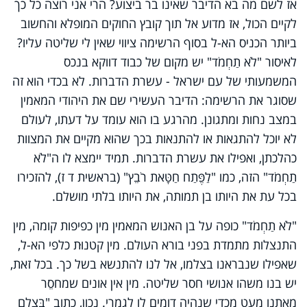
אז לשם מה בא הדיבר שאינו בר ביצוע? הרי אני רוצה כל כך
לקיים הכול, אז מדוע אל תוך קובץ החוקים המופלא והחשוב
ביותר הכניס הא-ל בסוף הרשימה ציווי שאין לי שליטה עליו?
לאיסור "לֹא תַחְמֹד" יש מקום של כבוד דווקא בנכס
המשמעותי של עם ישראל - עשרת הדברות. לא בכדי הוא זה
שסוגר את הרשימה: הדיבר העשירי שם את היהודי המאמין
במצב נחות ומתגונן. מהרגע בו הוא עומד על דעתו, לעולם
לא יוכל להתגאות או להתנאות בכך שהוא מקיים את המצוות
כהלכתן, ואפילו את עשרת הדברות. תמיד יימצא לו ה"לֹא
תַחְמֹד" הזה, כמו "לַפֶּתַח חַטָּאת רֹבֵץ" (בראשית ד ז), להזכירו
בכל עת את היותו בן תמותה, את היותו בלתי מושלם.
"לֹא תַחְמֹד" כופה על בן האנוש המאמין מין כפיפות קומה, מין
התנצלות מתמדת בפני בורא העולם. מין קטנוּת כלפי הא-ל,
שאפילו שנבראנו בצלמו, אל לנו להתנשא בשל כך. בכל זאת,
יש בנו משהו אנושי חסר שליטה. מין אין אונים שמחסֵר
מאתנו מעט מכדי שנהיה דומים לו לגמרי. נכון, כתוב "בְּצֶלֶם