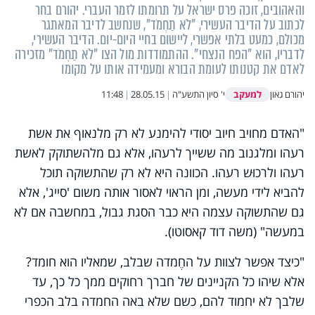
והאהובים, זוכה פרס ישראל על תרומתו לזמר העברי. יהורם בחר
לכתוב על הדיבר העשירי, "לֹא תַחְמֹד", שנחשב לדיבר המאתגר
מכולם, כמעט בלתי אפשרי, ליישום בחיי היום-יום. הדיבר העשירי,
לדבריו, הוא "הפח הנצחי". ההתמודדות מול הצו "לֹא תַחְמֹד" מזכירה
לאדם את קטנותו לעומת הבורא ומעמידה אותו על מקומו
למעקב
יהורם גאון
י' סיון התשע"ה
|
28.05.15
|
11:48
"האדם מחויב חיוב יסודי להימנע לא רק מלנאוף את אשת
רעהו ומלגנוב מה ששייך לרעהו, אלא גם מלהשתוקק לאשת
רעהו ולרכוּש רעהו. הכוונה היא לא רק שהתשוקה תוכל
להביא לידי מעשה, ומן הראוי לאסור אותה משום 'סייג', אלא
גם שהתשוקה עצמה היא כבר הסגת גבול, במחשבה אם לא
במעשה" (משה דוד קאסוטו).
"כיצד אפשר לצוות על החֶמדה שבלב, שמאליו הוא חומד?
אלא שיהו כל הקניינים של חברך רחוקים ממך כל כך, עד
שלבך לא יחמוד להם, כשם שלא באה החמדה בלב הכפרי