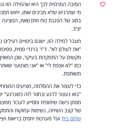
הסיבה המרכזית לכך היא שהמילה הזו גור
מועדפים
מי שמרגיש שלא מבינים אותו, יחוש תסכו
בסוג של הפגנת כוח מתנשאת, המציגה א
יציב.
מעבר למילה הזו, ישנם ביטויים רעילים נ
"את לעולם לא". ד"ר ברנדי סמית, פסיכו
מקשים על התמקדות בעיקר, שכן המאזין 
כמו "לא אכפת לי" או "אני מצטער שאתה
משותפת.
כדי לעצור את ההסלמה, מציעים המומחים 
"בוא נעצור לרגע ונחזור לזה כשנרגע" יכ
מסמן גישה שיתופית ומסייע לעבור ממצב
של קצב השיחה, נשימות עמוקות והתמקד
שלום בית
ועל מערכות יחסים בריאות ויציב