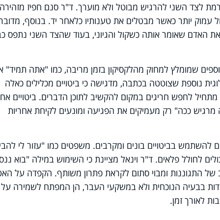
מת לצד השני להרגיש מבוטל ולא מוערך. ד"ר סנם חפיז מזהירה 
ל עמוק יותר כאשר מבטלים את טענותיו כלאחר יד. בנוסף, מדובר
ת האדם שאומר אותה כשקול והגיוני, בעוד שהצד השני נתפס כב
וספים שמומלץ למחוק מהלקסיקון בזמן מריבה, כמו "אתה תמיד" או
לוגית נוספת שצוטטה בכתבה, מדגישה כי ביטויים מכלילים כאלה
מתחיל לחפש חריגים במקום להקשיב לתוכן הדברים. ביטויים אחר
 מרגיש ככה" רק מעמיקים את הפגיעה ומונעים לקיחת אחריות
להשתמש בביטויים בונים ומקרבים. משפטים כמו "עזור לי להבין
ולים לחולל פלאים. ד"ר וינאל מציינת כי השימוש במילה "בוא ננס
 של התגוננות ומבוי סתום לקראת פתרון משותף. הקפדה על הא
ות בבעיה הנוכחית ולא במשקעי העבר, הן המפתח לשמירה על
ות לאורך זמן.