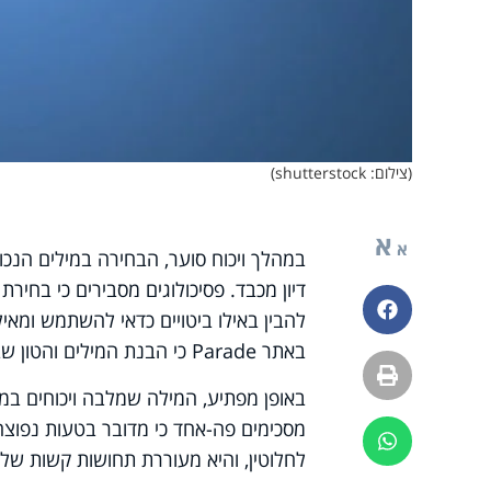
(צילום: shutterstock)
א
א
במהלך ויכוח סוער, הבחירה במילים הנכו
דיון מכבד. פסיכולוגים מסבירים כי בחיר
פייסבוק
להבין באילו ביטויים כדאי להשתמש ומאיל
באתר Parade כי הבנת המילים והטון שבהם אנו משתמשים קריטית לניהול העימות.
הדפסה
באופן מפתיע, המילה שמלבה ויכוחים במה
מסכימים פה-אחד כי מדובר בטעות נפוצה 
ווטסאפ
לחלוטין, והיא מעוררת תחושות קשות של 