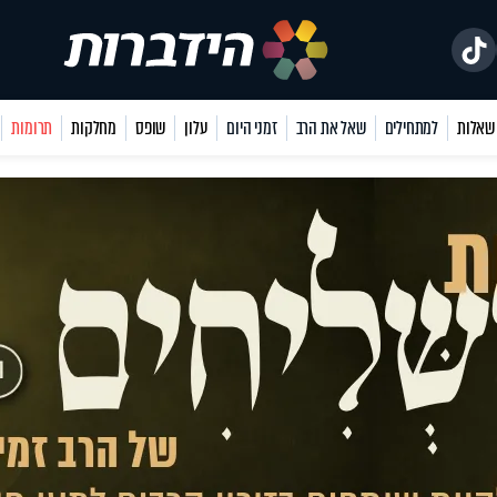
למתחילים
שאל את הרב
זמני היום
עלון
שופס
מחלקות
תרומות