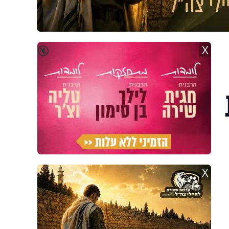
X
🔇
X