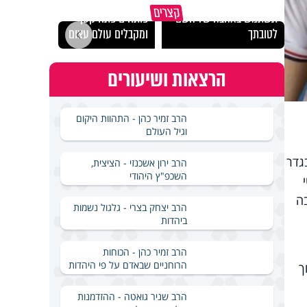
מכילי
קצרים
תשתמש באהבה של השם
פותחים פתח קטן -
במבחן
לטובתך
ומקבלים עולם עצום
ואלתר
הרצאות ושיעורים
הרב זמיר כהן - התהוות היקום
וגיל העולם
גדר
הרב ירון אשכנזי - הציצית,
השכפ"ץ היהודי
בה
הרב יצחק בצרי - גלגול נשמות
ביהדות
הרב זמיר כהן - הכוחות
הרוחניים שבאדם על פי היהדות
ך
הרב שניר גואטה - ההזדמנות