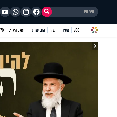
VOD
מגזין
חדשות
הרב זמיר כהן
עולם הילדים
70 שאלות
X