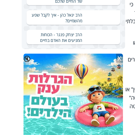
של החיים שלכם
כי
הרב יגאל כהן - איך לקבל שפע
לתי
מהשמיים?
הרב יצחק פנגר - הכוחות
המניעים את האדם בחיים
X
🔇
ים
" או
ה"
טה