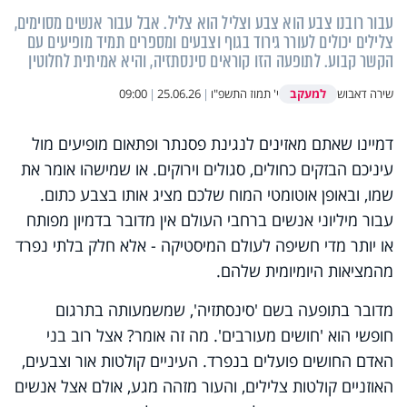
עבור רובנו צבע הוא צבע וצליל הוא צליל. אבל עבור אנשים מסוימים,
צלילים יכולים לעורר גירוד בגוף וצבעים ומספרים תמיד מופיעים עם
הקשר קבוע. לתופעה הזו קוראים סינסתזיה, והיא אמיתית לחלוטין
למעקב
שירה דאבוש
י' תמוז התשפ"ו
|
25.06.26
|
09:00
דמיינו שאתם מאזינים לנגינת פסנתר ופתאום מופיעים מול
עיניכם הבזקים כחולים, סגולים וירוקים. או שמישהו אומר את
שמו, ובאופן אוטומטי המוח שלכם מציג אותו בצבע כתום.
עבור מיליוני אנשים ברחבי העולם אין מדובר בדמיון מפותח
או יותר מדי חשיפה לעולם המיסטיקה - אלא חלק בלתי נפרד
מהמציאות היומיומית שלהם.
מדובר בתופעה בשם 'סינסתזיה', שמשמעותה בתרגום
חופשי הוא 'חושים מעורבים'. מה זה אומר?
אצל רוב בני
האדם החושים פועלים בנפרד. העיניים קולטות אור וצבעים,
האוזניים קולטות צלילים, והעור מזהה מגע, אולם אצל אנשים