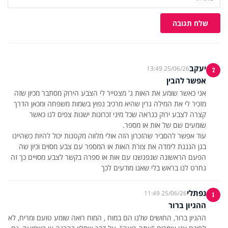
שלח תגובה
יעקב
25/06/26 13:49
2
אפשר להבין
אני כאשר שומע את האות ג' מצטייר לי הצבע הירוק מסתבר מכיון שזה
מזכיר לי את המילה גרין שהיא מרכיב נפוץ בשמות משפחה ומכאן הדרך
קצרה לצבע ירוק כנראה שכל מיני זכרונות ישנות צפים לנו כאשר
עוד אפשר להסביר שהזכרון הזה אולי מלווה מקטנות יכול להיות כשהיינו
בגן הגננת לימדה את צורת האות או המספר עם צבע מסוים וכיון שה
הפעם הראשונה שנפגשנו עם אות או ספרה בקשר לצבע מסויים כך זה
נחרט לנו בראש בלי שאנו מודעים לכך
נפתלי
25/06/26 11:49
1
ההגיון ברור
ההגיון ברור, החושים שלנו הם במוח , המוח רואה שומע טועם ומריח, לא