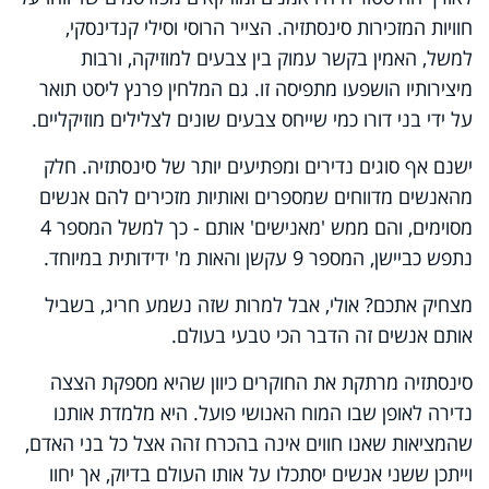
חוויות המזכירות סינסתזיה. הצייר הרוסי וסילי קנדינסקי,
למשל, האמין בקשר עמוק בין צבעים למוזיקה, ורבות
מיצירותיו הושפעו מתפיסה זו. גם המלחין פרנץ ליסט תואר
על ידי בני דורו כמי שייחס צבעים שונים לצלילים מוזיקליים.
ישנם אף סוגים נדירים ומפתיעים יותר של סינסתזיה. חלק
מהאנשים מדווחים שמספרים ואותיות מזכירים להם אנשים
מסוימים, והם ממש 'מאנישים' אותם - כך למשל המספר 4
נתפש כביישן, המספר 9 עקשן והאות מ' ידידותית במיוחד.
מצחיק אתכם? אולי, אבל למרות שזה נשמע חריג, בשביל
אותם אנשים זה הדבר הכי טבעי בעולם.
סינסתזיה מרתקת את החוקרים כיוון שהיא מספקת הצצה
נדירה לאופן שבו המוח האנושי פועל. היא מלמדת אותנו
שהמציאות שאנו חווים אינה בהכרח זהה אצל כל בני האדם,
וייתכן ששני אנשים יסתכלו על אותו העולם בדיוק, אך יחוו