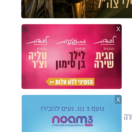
X
🔇
X
רה