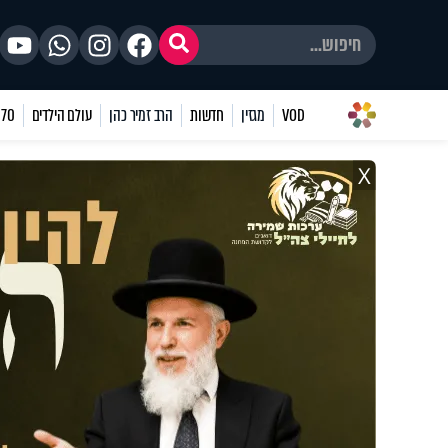
VOD
מגזין
חדשות
הרב זמיר כהן
עולם הילדים
70 שאלות
X