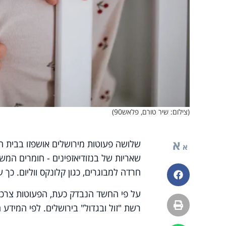
(צילום: שיר טורם, פלאש90)
א
שלושה פעוטות מירושלים אושפזו בבית ה
א
שאריות של בנזודיאזפינים - חומרים המש
חרדה למבוגרים, כגון קלונקס ווליום. כך 
פייסבוק
על פי החשד הנבדק כעת, הפעוטות צרכו מ
הדפסה
רשת "זול ובגדול" בירושלים. לפי המידע 