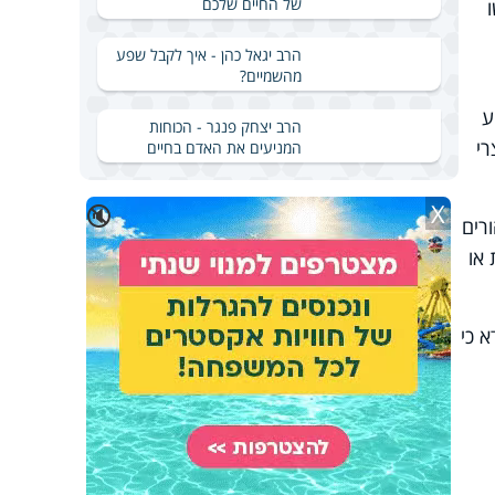
של החיים שלכם
הרב יגאל כהן - איך לקבל שפע
מהשמיים?
ע
הרב יצחק פנגר - הכוחות
רי
המניעים את האדם בחיים
X
🔇
רים
או
 כי