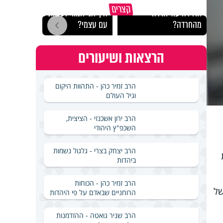
מה עושים כשהחרדה שלי
"הגמג
קצרים
הולידה עוד חרדה
איך אני אמור לעשות שבת
ישרא
מהחרדה?
עם עצמי?
שלא 
הרצאות ושיעורים
הרב זמיר כהן - התהוות היקום
וגיל העולם
הרב ירון אשכנזי - הציצית,
השכפ"ץ היהודי
הרב יצחק בצרי - גלגול נשמות
ביהדות
הרב זמיר כהן - הכוחות
של
הרוחניים שבאדם על פי היהדות
הרב שניר גואטה - ההזדמנות