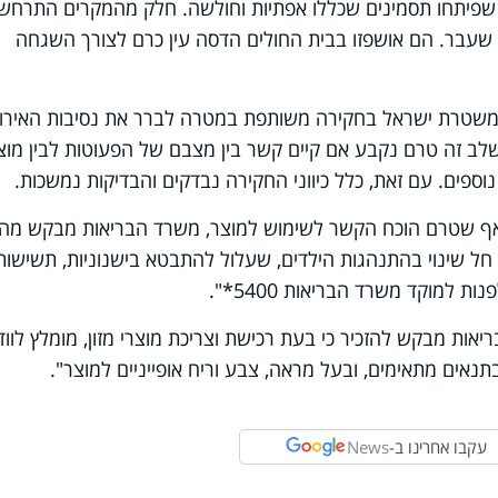
 שפיתחו תסמינים שכללו אפתיות וחולשה. חלק מהמקרים התרחשו
שעבר. הם אושפזו בבית החולים הדסה עין כרם לצורך השגחה
משטרת ישראל בחקירה משותפת במטרה לברר את נסיבות האירו
ב זה טרם נקבע אם קיים קשר בין מצבם של הפעוטות לבין מוצ
נוספים. עם זאת, כלל כיווני החקירה נבדקים והבדיקות נמשכות.
אף שטרם הוכח הקשר לשימוש למוצר, משרד הבריאות מבקש מהו
חל שינוי בהתנהגות הילדים, שעלול להתבטא בישנוניות, תשישות 
ת למוקד משרד הבריאות 5400*".
ות מבקש להזכיר כי בעת רכישת וצריכת מוצרי מזון, מומלץ לוודא
תנאים מתאימים, ובעל מראה, צבע וריח אופייניים למוצר".
עקבו אחרינו ב-
News