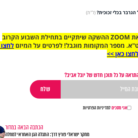
הגרבר בכלי זכוכית?
(ל"ת)
הצטרפו לקבוצת הוואטסאפ לקראת ZOOM ההשקה שיתקיים בתחילת השבוע הקרוב
"א. מספר המקומות מוגבל! לפרטים על המיזם
לחצו 
חצו כאן >>
תראה על כל תוכן חדש של יובל אביב?
אני מסכים
למדיניות הפרטיות
הכתבה הבאה במדור
מחקר ישראלי פורץ דרך: התגלה הגן האחראי למחלה