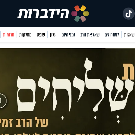
למתחילים
שאל את הרב
זמני היום
עלון
שופס
מחלקות
תרומות