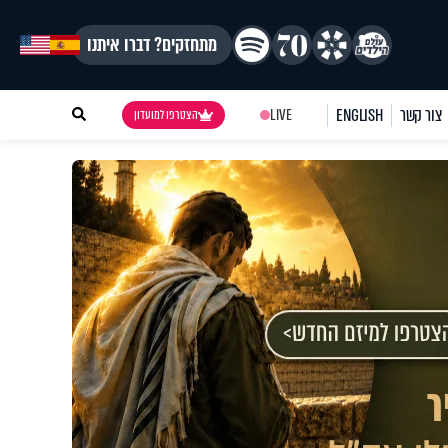
מתחזקים? דברו איתנו
צור קשר
ENGLISH
LIVE
הצטרפו למועדון