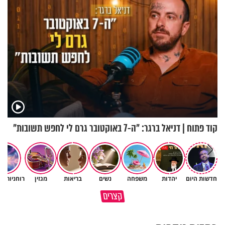
קוד פתוח | דניאל ברגר: "ה-7 באוקטובר גרם לי לחפש תשובות"
חדשות היום
יהדות
משפחה
נשים
בריאות
מגזין
רוחניות ו
תהיו אהרון הכהן - תשכינו שלום
כל קושי שחווית היה ניסיון לרומם
קצרים
ותרדפו שלום
אותך