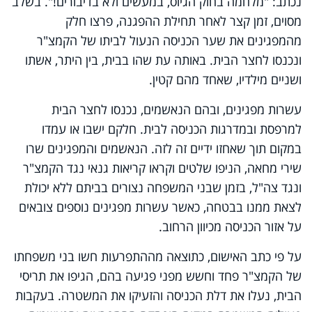
נכתב: "מלחמה בחוק הגיוס, במעשים ולא בדיבורים!". בשלב
מסוים, זמן קצר לאחר תחילת ההפגנה, פרצו חלק
מהמפגינים את שער הכניסה הנעול לביתו של הקמצ"ר
ונכנסו לחצר הבית. באותה עת שהו בבית, בין היתר, אשתו
ושניים מילדיו, שאחד מהם קטין.
עשרות מפגינים, ובהם הנאשמים, נכנסו לחצר הבית
למרפסת ובמדרגות הכניסה לבית. חלקם ישבו או עמדו
במקום תוך שאחזו ידיים זה לזה. הנאשמים והמפגינים שרו
שירי מחאה, הניפו שלטים וקראו קריאות גנאי נגד הקמצ"ר
ונגד צה"ל, בזמן שבני המשפחה נצורים בביתם ללא יכולת
לצאת ממנו בבטחה, כאשר עשרות מפגינים נוספים צובאים
על אזור הכניסה מכיוון הרחוב.
על פי כתב האישום, כתוצאה מההתפרעות חשו בני משפחתו
של הקמצ"ר פחד וחשש מפני פגיעה בהם, הגיפו את תריסי
הבית, נעלו את דלת הכניסה והזעיקו את המשטרה. בעקבות