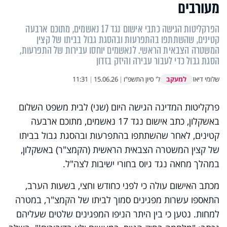
מעורבים
הפרקליטות הגישה כתבי אישום נגד 17 נאשמים, מתוכם ארבעה
קטינים, שהשתתפו בהתפרעות ובהסגת גבול בביתו של קצין
המשטרה הצבאית הראשי. לנאשמים יוחסו עבירות של התפרעות,
הסגת גבול כדי לעבור עבירה והיזק בזדון
למעקב
שלומי דיאז
ל' סיון התשפ"ו
|
15.06.26
|
11:31
פרקליטות המדינה הגישה היום (שני) לבית משפט השלום
באשקלון, כתב אישום נגד 17 נאשמים, מתוכם ארבעה
קטינים, לאחר שהשתתפו בהתפרעות ובהסגת גבול בביתו
של קצין המשטרה הצבאית הראשית (הקמצ"ר) באשקלון,
במהלך מחאה נגד גיוס בחורי ישיבות לצה"ל.
מכתב האישום עולה כי לפני כחודש וחצי, בשעות הערב,
התאספו עשרות מפגינים סמוך לביתו של הקמצ"ר, במטרה
למחות. נטען כי בין היתר הניפו המפגינים שלטים שעליהם