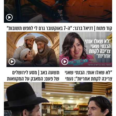
קוד פתוח | דניאל ברגר: "ה-7 באוקטובר גרם לי לחפש תשובות"
"לא שאלו אותי. הבנתי שאני
תשעה באב | מסע לירושלים
צריכה לקחת אחריות": נעמי
של פעם: המאבק על המקוואות
בנט בריאיון אישי