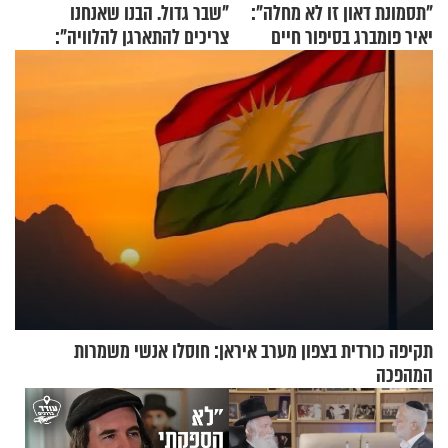
"תסמונת דאון זו לא מחלה":
"שבר גדול. הבנו שאנחנו
יאיר פומברג בסיפור חיים
צריכים להתארגן להלוויה":
מעורר השראה
זוגיות במבחן, הפעם עם מרים
וגד דנינו
תקיפה כורדית בצפון מערב איראן: חוסלו אנשי משמרות
המהפכה