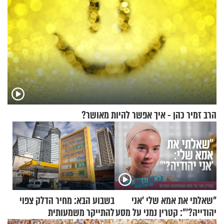
הרב זמיר כהן - איך אפשר להיות מאושר?
"שאלתי את אמא שלי 'אני
בשבוע הבא: מחיר הדלק צפוי
יהודייה?'": קטרין נמני על מסע
להתייקר משמעותית