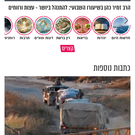
הרב זמיר כהן בשיעורו השבועי: להתנהל ביושר - עצות ורווחים
חדשות היום
יהדות
בריאות
רץ ברשת
דעות וטורים
תרבות
רוחניות ו
מתחילים לעבוד לקראת ראש
הרגעים הקשים ביותר בחיים
קצרים
השנה החדשה
יכולים להצית את חיינו
כתבות נוספות