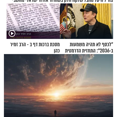
צה"ל חיסל מחבל שלקח חלק בשחרור אזרח ישראלי מהשבי
"לכסף לא תהיה משמעות
מסכת ברכות דף ב - הרב זמיר
ב-2036": התחזית הדרמטית
כהן
של אילון מאסק על עתיד
הכלכלה