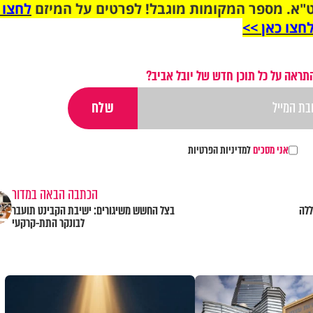
"א. מספר המקומות מוגבל! לפרטים על המיזם
לחצו 
חצו כאן >>
תראה על כל תוכן חדש של יובל אביב?
אני מסכים
למדיניות הפרטיות
הכתבה הבאה במדור
ללה
בצל החשש משיגורים: ישיבת הקבינט תועבר
לבונקר התת-קרקעי