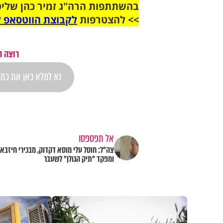
בהשתתפות הרה"ג זמיר כהן שליט
>> להצטרפות
לקבוצת הווטסאפ ל
רוצה ה
אל תפספסו
צה"ל: חוסל עלי מוסא דקדוק, מבכירי חיזבא
ומפקד "תיק הגולן" לשעבר