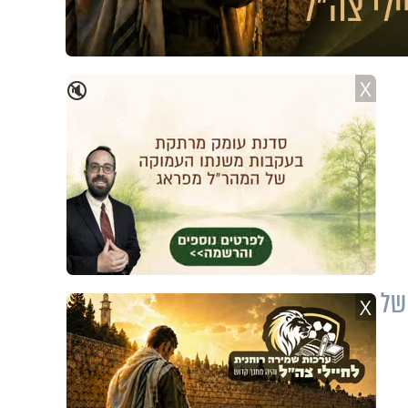
X
🔇
של
X