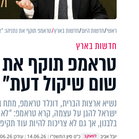
ראשי
חדשות היום
חדשות בארץ
טראמפ תוקף את נתניהו: "אי
חדשות בארץ
טראמפ תוקף את נת
שום שיקול דעת"
נשיא ארצות הברית, דונלד טראמפ, מתח ב
ישראל להגן על עצמה, קרא טראמפ: ״לא צ
בלבנון, אך גם לא צריכות להיות עוד תקי
יובל אביב
כ"ט סיון התשפ"ו
|
14.06.26
|
עודכן
6.26 19:31
למעקב