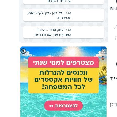
של החיים שלכם
ואו
הרב יגאל כהן - איך לקבל שפע
מהשמיים?
הרב יצחק פנגר - הכוחות
המניעים את האדם בחיים
ה
X
🔇
לות
 עד
דכן