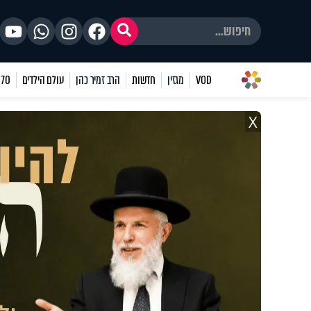
VOD
מגזין
חדשות
הרב זמיר כהן
עולם הילדים
70 שאלות
X