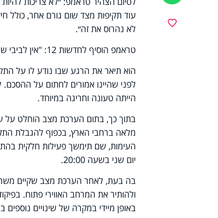
לסיום הצהיר טראמפ: ״לא צריכות להיות ע
עוד תקיפות מצד שום גורם אחר, כולל חיזב
מועדפים
לא נהרוס את זה״.
טראמפ הוסיף לחדשות 12: "אין לביבי שום שיקול דעת. העברתי לו את המסר הזה - שאני מאוד לא מרוצה".
הוא תיאר את הרגע שבו נודע לו על התקיפ
לפני שהיינו אמורים לחתום על ההסכם. ל
הייתה טעונה וחריגה במיוחד.
העימות, שם תימשך פעילות חלקית בהתאם
יום שני בשעה 20:00.
בה בעת, לאחר הערכת מצב שקיים משרד
ולהותיר את המרחב האווירי פתוח. בפיקוד
באופן מיידי במקרה של שינויים נוספים ב