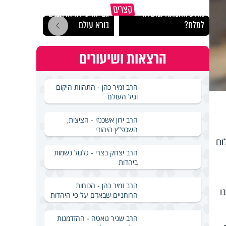
קצרים
מדוע האמונה נמשלה
גם ׳הרע׳ זה הרחמים של
האם מ
למלח?
בורא עולם
בשבת
הרצאות ושיעורים
הרב זמיר כהן - התהוות היקום
וגיל העולם
הרב ירון אשכנזי - הציצית,
השכפ"ץ היהודי
ום
הרב יצחק בצרי - גלגול נשמות
ביהדות
הרב זמיר כהן - הכוחות
ו
הרוחניים שבאדם על פי היהדות
הרב שניר גואטה - ההזדמנות