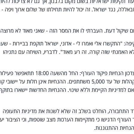
וד תקיפות ישראליות בשום מקום בלבנון, אך גם לא צריכות להיות
אללה, נגד ישראל. זה יכול להיות תחילתו של שלום ארוך ויפה - ב
ה: "התקשרו אלי ואמרו לי - אדוני, ישראל תוקפת בביירות - שע
א האמנתי שזה קורה. זה רע מאוד". לדבריו, השיחה עם נתניהו
בתוך כך, בתום הערכת מצב הוחלט על עדכון הנחיות פיקוד העורף: החל מהשעה 18:00 תתאפשר פעי
מלאה ברחבי הארץ, בכפוף להגבלת התקהלות של עד 5,000 משתתפים. ההנחיות אינן חלות על יישובי קו
 למדיניות הקיימת וללא שינוי. ההנחיות החדשות יישארו בתוקף
 התחבורה, הוחלט בשלב זה שלא לשנות את מדיניות התעופה
 העורף הדגישו כי מתקיימות הערכות מצב שוטפות, וכי הציבור יעו
הנחיות ההתגוננות.