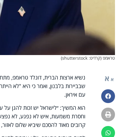
טראמפ (קרדיט: shutterstock)
א
נשיא ארצות הברית, דונלד טראמפ, מתח 
א
שבביירות בלבנון, ואמר כי היא "לא הי
עם איראן.
פייסבוק
הוא המשיך: ״לישראל יש זכות להגן על 
הדפסה
וחסרת משמעות, איש לא נפגע, לא נפצע 
קרובים מאוד להסכם שיביא שלום לאזור, כ
ווטסאפ