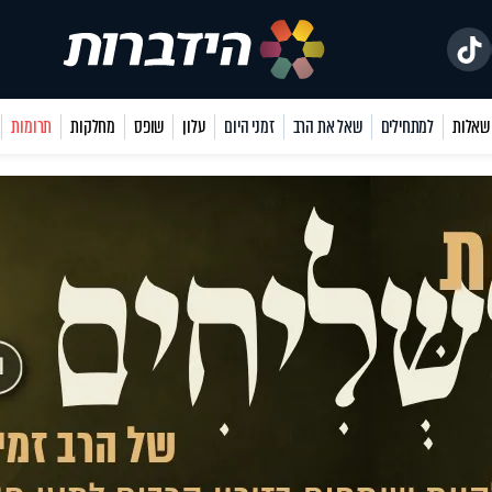
למתחילים
שאל את הרב
זמני היום
עלון
שופס
מחלקות
תרומות