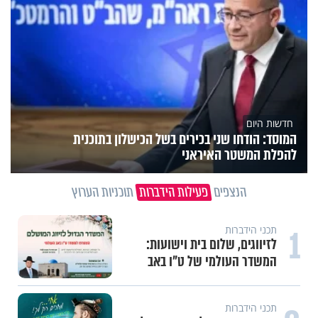
חדשות היום
המוסד: הודחו שני בכירים בשל הכישלון בתוכנית
להפלת המשטר האיראני
הנצפים
פעילות הידברות
תוכניות הערוץ
1
תכני הידברות
לזיווגים, שלום בית וישועות:
המשדר העולמי של ט"ו באב
תכני הידברות