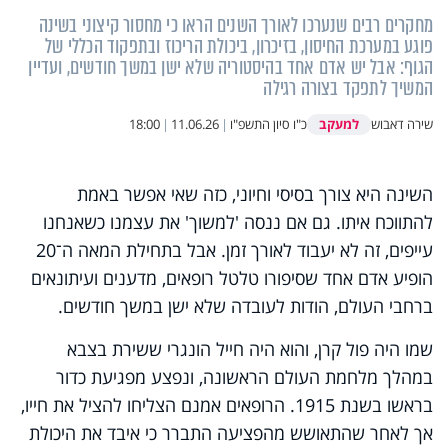
מחקרים רבים שנערכו לאורך השנים הראו כי מחסור קיצוני בשינה
פוגע במערכת החיסון, בזיכרון, ביכולת הריכוז ובתפקוד הכללי של
הגוף: אבל יש אדם אחד בהיסטוריה שלא ישן במשך חודשים, ועדיין
המשיך לתפקד בצורה רגילה
למעקב
שירה דאבוש
כ"ו סיון התשפ"ו
|
11.06.26
|
18:00
השינה היא צורך בסיסי וחיוני, כזה שאי אפשר באמת
להתווכח איתו. גם אם ננסה 'למשוך' את עצמנו כשאנחנו
עייפים, זה לא יעבוד לאורך זמן. אבל בתחילת המאה ה־20
הופיע אדם אחד שסיפורו טלטל רופאים, מדענים ועיתונאים
ברחבי העולם, הודות לעובדה שלא ישן במשך חודשים.
שמו היה פול קרן, והוא היה חייל הונגרי ששירת בצבא
במהלך מלחמת העולם הראשונה, ונפצע מפגיעת כדור
בראשו בשנת 1915.
הרופאים אמנם הצליחו להציל את חייו,
אך לאחר שהתאושש מהפציעה התברר כי איבד את היכולת