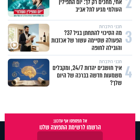
2
אחי, מחכים רק לך: יום התפילין
העולמי מגיע לתל אביב
תכני הידברות
3
מה הסיכוי להתחתן בגיל 37?
הפעולה שסיימה עשור של אכזבות
והובילה לחופה
תכני הידברות
4
איך חושבים יהדות 24/7, ומקבלים
משמעות חדשה בברכה של היום
שלך?
אל תפספסו אף עדכון:
הרשמו לרשימת התפוצה שלנו