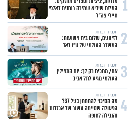
1
מזוזות, ציציות וספרים מחזקים:
המיזם שיביא שמירה רוחנית לאלפי
חיילי צה"ל
2
תכני הידברות
לזיווגים, שלום בית וישועות:
המשדר העולמי של ט"ו באב
3
תכני הידברות
אחי, מחכים רק לך: יום התפילין
העולמי מגיע לתל אביב
תכני הידברות
4
מה הסיכוי להתחתן בגיל 37?
הפעולה שסיימה עשור של אכזבות
והובילה לחופה