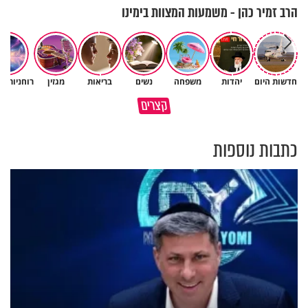
הרב זמיר כהן - משמעות המצוות בימינו
חדשות היום
יהדות
משפחה
נשים
בריאות
מגזין
רוחניות ו
איך לשלוט בסיטואציה בצורה
קצרים
ברכה או קללה? הכל בידים שלנו
נכונה?
כתבות נוספות