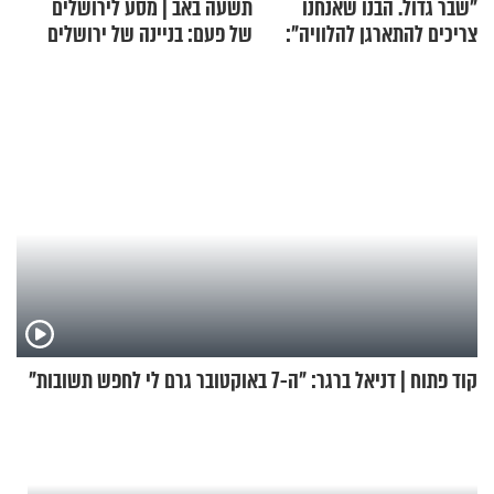
"שבר גדול. הבנו שאנחנו
תשעה באב | מסע לירושלים
צריכים להתארגן להלוויה":
של פעם: בניינה של ירושלים
זוגיות במבחן, הפעם עם מרים
וגד דנינו
קוד פתוח | דניאל ברגר: "ה-7 באוקטובר גרם לי לחפש תשובות"