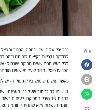
א
ככל ירק עלים, עלי החסה, הכרוב והבצל ה
א
לבודקם נדרשת בקיאות לזהותם ולהסירם.
פייסבוק
הכריעו פוסקי הדור שעל מי שאינו מומחה
הדפסה
כאשר עושים שימוש בירק מפוקח - יש לפע
1. שימו לב לכיתוב שעל גבי האריזה. ישנ
ווטסאפ
בחנות ליד הירק המפוקח, לעיתים רשום ע
חותמת כשרות אלא שתחת החותמת מצוין
מועדפים