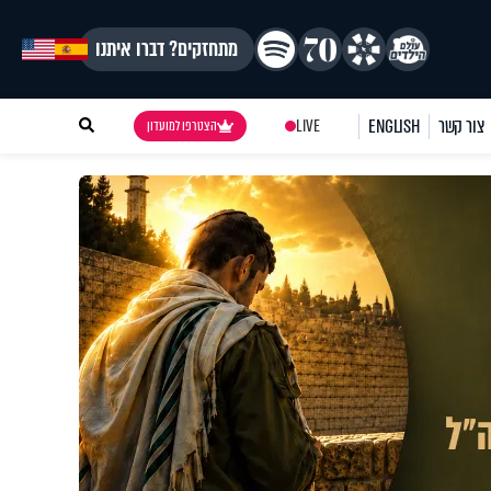
מתחזקים? דברו איתנו
צור קשר
ENGLISH
LIVE
הצטרפו למועדון