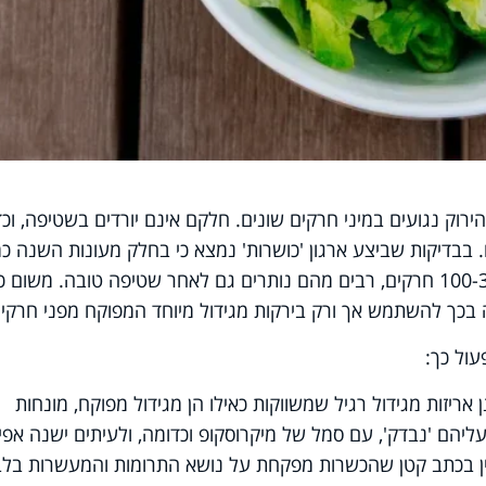
ירוק נגועים במיני חרקים שונים. חלקם אינם יורדים בשטיפה, וכד
 בבדיקות שביצע ארגון 'כושרות' נמצא כי בחלק מעונות השנה כ
בכל ראש חסה שאינו מפוקח ישנם כ-100-350 חרקים, רבים מהם נותרים גם לאחר שטיפה טובה. משום 
 בכך להשתמש אך ורק בירקות מגידול מיוחד המפוקח מפני חרקים
ול כך:
ן אריזות מגידול רגיל שמשווקות כאילו הן מגידול מפוקח, מונחות
ליהם 'נבדק', עם סמל של מיקרוסקופ וכדומה, ולעיתים ישנה אפיל
 בכתב קטן שהכשרות מפקחת על נושא התרומות והמעשרות בלב