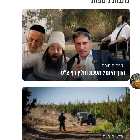
כתבות נוספות
לומדים תורה
הדף היומי: מסכת חולין דף צ"ט
חדשות היום