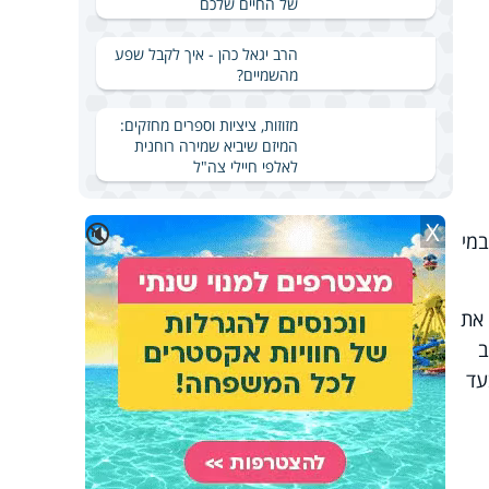
של החיים שלכם
הרב יגאל כהן - איך לקבל שפע
מהשמיים?
מזוזות, ציציות וספרים מחזקים:
המיזם שיביא שמירה רוחנית
לאלפי חיילי צה"ל
X
🔇
במי
 את
ב
עד