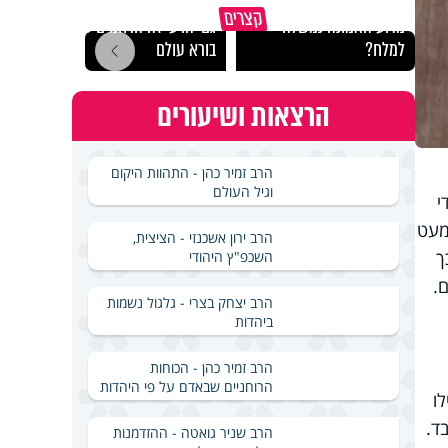
קצרים
מדוע האמונה נמשלה
גם ׳הרע׳ זה הרחמים של
האם מ
למלח?
בורא עולם
בשבת
הרצאות ושיעורים
הרב זמיר כהן - התהוות היקום
וגיל העולם
י
מעט
הרב ירון אשכנזי - הציצית,
כך
השכפ"ץ היהודי
.
הרב יצחק בצרי - גלגול נשמות
ביהדות
הרב זמיר כהן - הכוחות
הרוחניים שבאדם על פי היהדות
ו
ד.
הרב שניר גואטה - ההזדמנות