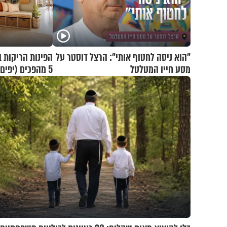
"הוא ניסה לחטוף אותי": הרצל דוסטר על
הפינות הריקות ב
מסע חייו המטלטל
5 מהפכים (יפי
היום