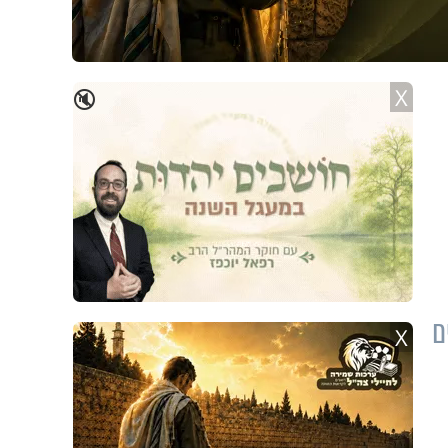
X
🔇
ם
X