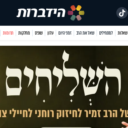
למתחילים
שאל את הרב
זמני היום
עלון
שופס
מחלקות
תרומות