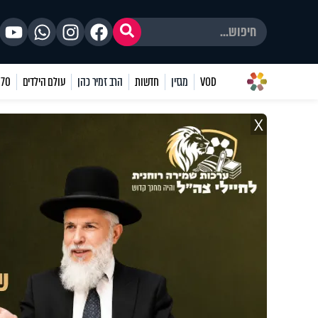
VOD
מגזין
חדשות
הרב זמיר כהן
עולם הילדים
70 שאלות
X