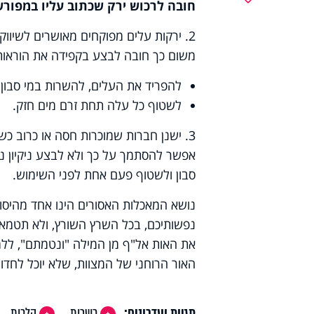
חובה לרכוש ירק שכתוב עליו במפורש
2. ירקות עלים מפוקחים מאושרים לשיו
משום כך חובה לבצע בקפידה את הוראות
להפריד את העלים, להשרות במי סבון (חצי
לשטוף כל עלה תחת זרם מים חזק.
3. ישנן חברות שמוכרות חסה או כרוב כ
אפשר להסתמך על כך ולא לבצע ניקיון נ
סבון ולשטוף פעם אחת לפני השימוש.
נושא המאכלות האסורים הינו אחד מהיסוד
נפשותיכם, בכל השרץ השורץ, ולא תטמא
את האות אל"ף מן המילה "ונטמתם", לל
האור הרוחני של המצוות, שלא יוכל לחדור
תגיות ועדכונים:
כשרות
הלכות