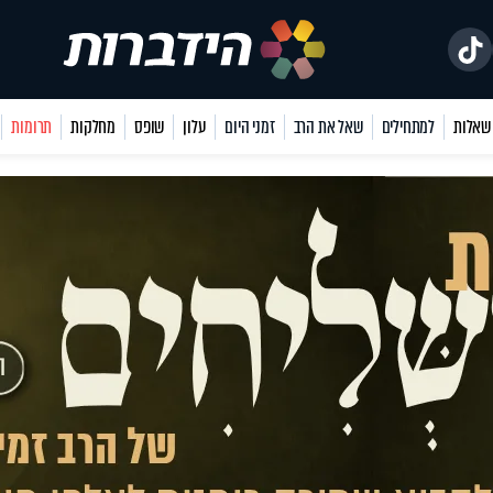
למתחילים
שאל את הרב
זמני היום
עלון
שופס
מחלקות
תרומות