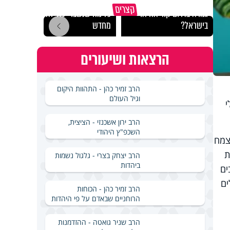
באיזה ארץ לומדים יותר
קצרים
גמרא בדרום קוריאה או
כל מה שנשבר יכול להיבנות
האם מ
בישראל?
מחדש
בשבת
הרצאות ושיעורים
הרב זמיר כהן - התהוות היקום
וגיל העולם
י
הרב ירון אשכנזי - הציצית,
השכפ"ץ היהודי
צמח
ת
הרב יצחק בצרי - גלגול נשמות
ביהדות
ים
ים
הרב זמיר כהן - הכוחות
הרוחניים שבאדם על פי היהדות
הרב שניר גואטה - ההזדמנות