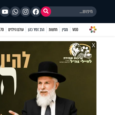
VOD
מגזין
חדשות
הרב זמיר כהן
עולם הילדים
70 שאלות
X