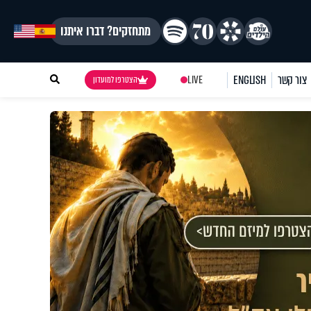
מתחזקים? דברו איתנו
צור קשר
ENGLISH
LIVE
הצטרפו למועדון