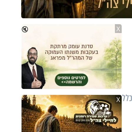
X
🔇
כלל
X