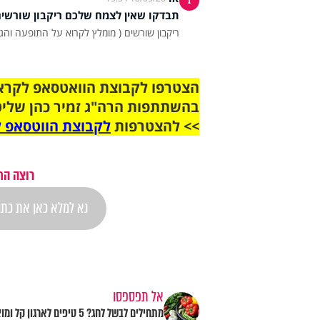
1
תבדקו שאין לצמח שלכם ריקבון שורשי
ריקבון שורשים ( מומלץ לקרוא על התופעה והגו
בהשתתפות הרה"ג זמיר כהן שליט
>> להצטרפות
לקבוצת הווטסאפ ל
רוצה הת
אל תפספסו
מתחילים לבשל לחג? 5 טיפים לארגון קל 