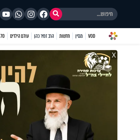
VOD
מגזין
חדשות
הרב זמיר כהן
עולם הילדים
70 שאלות
X