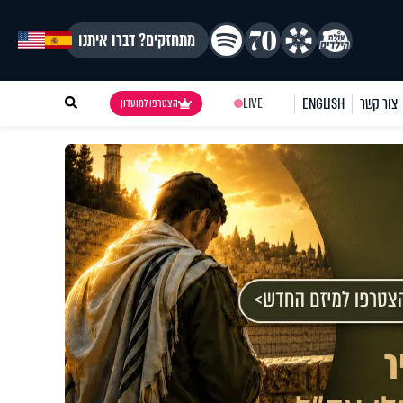
מתחזקים? דברו איתנו
צור קשר
ENGLISH
LIVE
הצטרפו למועדון