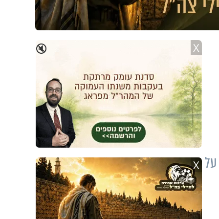
X
🔇
על
X