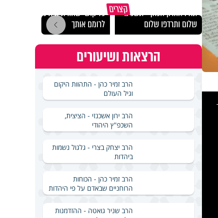
מכילי
קצרים
תהיו אהרון הכהן - תשכינו
כל קושי שחווית היה ניסיון
במבחן
שלום ותרדפו שלום
לרומם אותך
ואלתר
הרצאות ושיעורים
הרב זמיר כהן - התהוות היקום
וגיל העולם
This
is
a
modal
windo
הרב ירון אשכנזי - הציצית,
השכפ"ץ היהודי
הרב יצחק בצרי - גלגול נשמות
ביהדות
הרב זמיר כהן - הכוחות
הרוחניים שבאדם על פי היהדות
הרב שניר גואטה - ההזדמנות