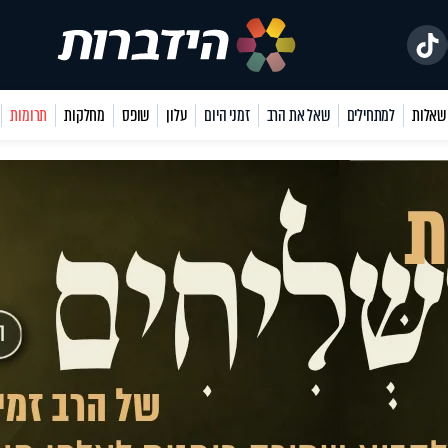
למתחילים
שאל את הרב
זמני היום
עלון
שופס
מחלקות
תרומות