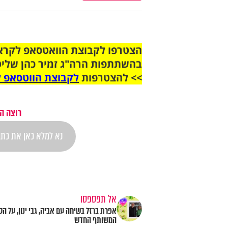
בהשתתפות הרה"ג זמיר כהן שליט
>> להצטרפות
לקבוצת הווטסאפ ל
רוצה ה
אל תפספסו
אפרת ברזל בשיחה עם אביה, גבי ינון, על הס
המשותף החדש