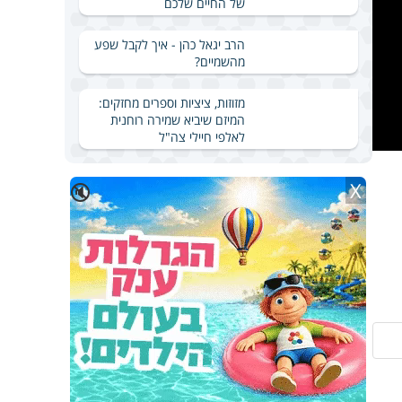
של החיים שלכם
הרב יגאל כהן - איך לקבל שפע
מהשמיים?
מזוזות, ציציות וספרים מחזקים:
המיזם שיביא שמירה רוחנית
לאלפי חיילי צה"ל
X
🔇