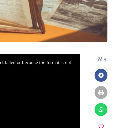
א
א
k failed or because the format is not
פייסבוק
הדפסה
ווטסאפ
מועדפים