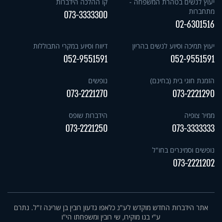
יעוץ לנשים בטהרת המשפחה -
קו ההלכה הידברות
מתחברות
073-3333300
02-6301516
יעוץ תמיכה וסיוע לנשים בהריון
דיווח וסיוע במקרי התבוללות
052-9551591
052-9551591
הזמנת חוגי בית (בחינם)
נופשים
073-2221270
073-2221290
ממיר צופיה
הידברות שופס
073-2221250
073-3333333
נופשים וסמינרים בחו"ל
073-2221202
אתר הידברות החדש מוקדש לע"נ כלאפו גדעון רובין בן שרינה ז"ל. נתרם
ע"י בנו מוקירו, שי רובין ומשפחתו הי"ו