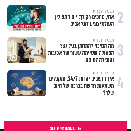
2
תכני הידברות
אחי, מחכים רק לך: יום התפילין
העולמי מגיע לתל אביב
תכני הידברות
3
מה הסיכוי להתחתן בגיל 37?
הפעולה שסיימה עשור של אכזבות
והובילה לחופה
תכני הידברות
4
איך חושבים יהדות 24/7, ומקבלים
משמעות חדשה בברכה של היום
שלך?
אל תפספסו אף עדכון: