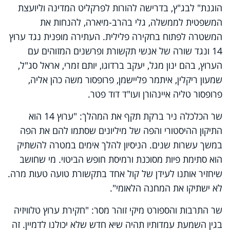
הוגנת" לבג"ץ, בדרישה להורות לפרקליט המדינה וליועצת
המשפטית לממשלה, גלי בהרב-מיארה, להנחות את
המשטרה לפתוח בחקירה פלילית. העתירה מופנית נגד ערוץ
14 ונגד שורה של אנשי תקשורת ופרשנים המזוהים עם
הערוץ, בהם ינון מגל, יעקב ברדוגו, יותם זמרי, אראל סג"ל,
שמעון ריקלין, איתמר פליישמן, פרופסור משה כהן אליה,
פרופסור טליה איינהורן ועו"ד דוד פטר.
שר הכלכלה ניר ברקת תקף את המהלך: "ערוץ 14 הוא
התיקון ההיסטורי והפה של מיליונים שסתמו להם את הפה
במשך עשרות שנים. הניסיון להלך אימים במטרה להשתיק
הוא סתימת פיות מסוכנת ורמיסת חופש הביטוי. מי שחושב
שיחזיר אותנו לעידן של קול אחד בתקשורת טועה טעות מרה.
לא ישתיקו את המחנה הלאומי".
שר התרבות והספורט מיקי זוהר מסר: "חקירת ערוץ טלוויזיה
בגין השמעת עמדותיו תהיה שיא חדש שלא יכולנו לדמיין. זה