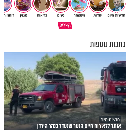
חדשות היום
יהדות
משפחה
נשים
בריאות
מגזין
רוחניות ו
איך לשלוט בסיטואציה בצורה
קצרים
ברכה או קללה? הכל בידים שלנו
נכונה?
כתבות נוספות
חדשות היום
אותר ללא רוח חיים הנער שנעדר בנהר הירדן