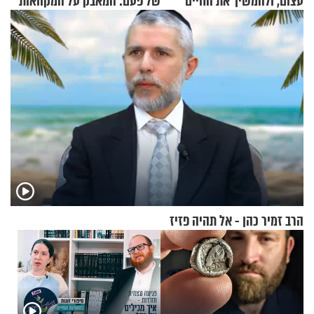
עצום, ולהמשיך את החיים
של פעם: המאבק על המקוואות
כרגיל?
הרב זמיר כהן - אל תהיה פזיז