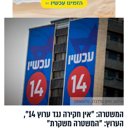
(צילום: חיים גולדברג, פלאש90)
המשטרה: ״אין חקירה נגד ערוץ 14״,
הערוץ: ״המשטרה משקרת״