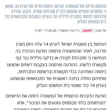
הכחשה חריגה של המשטרה הציתה עימות חזיתי מול ערוץ 14, שטען
כי מסמכים רשמיים שהוגשו לבג"ץ מוכיחים אחרת. ברקע: עתירה
שדורשת לפתוח בחקירה פלילית נגד הערוץ בעקבות התבטאויות נגד
בית המשפט העליון
למעקב
יובל אביב
כ"ד אייר התשפ"ו
|
11.05.26
|
11:47
העימות בין משטרת ישראל לערוץ 14 עלה היום (שני)
מדרגה, לאחר שהמשטרה פרסמה הודעת הבהרה בה
הכחישה כי מתנהלת חקירה או בדיקה פלילית נגד גוף
תקשורת כלשהו. ההודעה פורסמה בעקבות דיווחים שהופצו
ביממה האחרונה בכלי תקשורת וברשתות החברתיות,
שלפיהם החלה בחינה ראשונית של התבטאויות שנשמעו
בערוץ 14 נגד שופטי בית המשפט העליון.
הודעת הדוברות הרשמית של המשטרה דחתה את הדיווחים:
"הפרסומים בלתי מבוססים ומטעים את הציבור". אלא
שבערוץ 14 דחו את הודעת המשטרה: "פייק! המשטרה