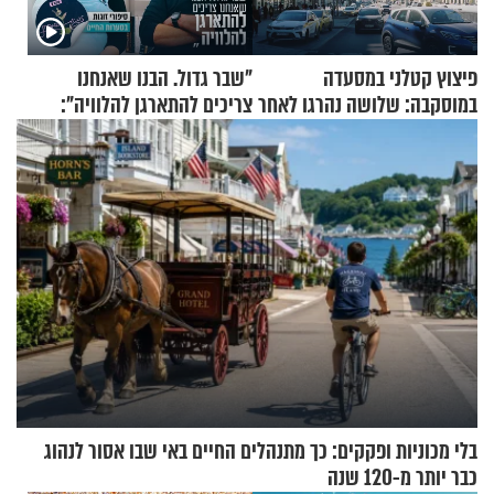
פיצוץ קטלני במסעדה
"שבר גדול. הבנו שאנחנו
במוסקבה: שלושה נהרגו לאחר
צריכים להתארגן להלוויה":
שמטען שנשאה אישה התפוצץ
זוגיות במבחן, הפעם עם מרים
וגד דנינו
בלי מכוניות ופקקים: כך מתנהלים החיים באי שבו אסור לנהוג
כבר יותר מ-120 שנה