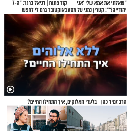
"שאלתי את אמא שלי 'אני
קוד פתוח | דניאל ברגר: "ה-7
יהודייה?'": קטרין נמני על מסע
באוקטובר גרם לי לחפש
ההתחזקות המרגש
תשובות"
הרב זמיר כהן - בלעדי האלוקים, איך התחילו החיים?