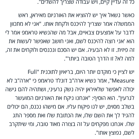
כל זה עדיין קיים, ויש עבודה שצריך להשלים".
כאשר נשאל איך יש להוציא את האורניום מאיראן, ראש
הממשלה אמר שצריך להיכנס ולקחת אותו. "אני לא מתכוון
לדבר על אמצעים צבאיים, אבל מה שהנשיא טראמפ אמר לי
הוא 'אני רוצה להיכנס לשם, ואני חושב שאפשר לעשות את
זה פיזית. זו לא הבעיה. אם יש הסכם ונכנסים ולוקחים את זה,
למה לא? זו הדרך הטובה ביותר".
יש לציין כי מוקדם יותר היום, בריאיון לתוכנית "Full
Measure", אמר נשיא ארה"ב דונלד טראמפ כי "ארה"ב לא
יכולה לאפשר שלאיראן יהיה נשק גרעיני, ושתהיה להם גישה
לגרעין". הוא הוסיף: "אנחנו ניקח את האורניום המועשר
בשלב מסוים, יש לנו פיקוח עליו. אם מישהו נכנס, הם יכולים
להגיד לך את השם שלו, את הכתובת שלו ואת מספר התג
שלו. אנחנו מפקחים על זה בצורה מאוד טובה, ומי שיתקרב
לשם, נפוצץ אותו".