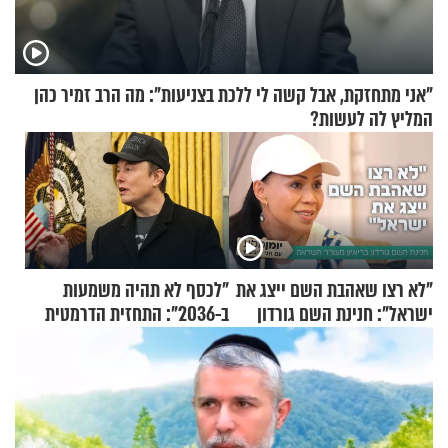
"אני מתחזקת, אבל קשה לי ללכת בצניעות": מה הרב זמיר כהן
המליץ לה לעשות?
"לא רצו שאהבת השם ייצג את
"לכסף לא תהיה משמעות
ישראל": חנינת השם גורדון
ב-2036": התחזית הדרמטית
בריאיון מעורר השראה
של אילון מאסק על עתיד
הכלכלה