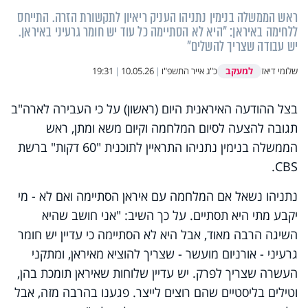
ראש הממשלה בנימין נתניהו העניק ריאיון לתקשורת הזרה. התייחס
ללחימה באיראן: "היא לא הסתיימה כל עוד יש חומר גרעיני באיראן.
יש עבודה שצריך להשלים"
למעקב
שלומי דיאז
כ"ג אייר התשפ"ו
|
10.05.26
|
19:31
בצל ההודעה האיראנית היום (ראשון) על כי העבירה לארה"ב
תגובה להצעה לסיום המלחמה וקיום משא ומתן, ראש
הממשלה בנימין נתניהו התראיין לתוכנית "60 דקות" ברשת
CBS.
נתניהו נשאל אם המלחמה עם איראן הסתיימה ואם לא - מי
יקבע מתי היא תסתיים. על כך השיב: "אני חושב שהיא
השיגה הרבה מאוד, אבל היא לא הסתיימה כי עדיין יש חומר
גרעיני - אורניום מועשר - שצריך להוציא מאיראן, ומתקני
העשרה שצריך לפרק. יש עדיין שלוחות שאיראן תומכת בהן,
וטילים בליסטיים שהם רוצים לייצר. פגענו בהרבה מזה, אבל