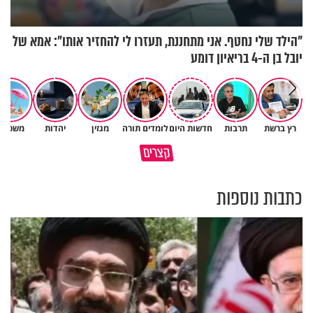
"הילד שלי נחטף. אני מתחננת, תעזרו לי להחזיר אותו": אמא של
יובל בן ה-4 בריאיון דומע
רץ ברשת
תרבות
חדשות היום
לומדים תורה
מגזין
יהדות
משפחה
גם ׳הרע׳ זה הרחמים של בורא
קצרים
מדוע האמונה נמשלה למלח?
עולם
כתבות נוספות