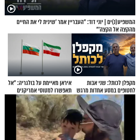
המשפיע(נ)ים | יוני דוד: "העבריין אמר 'שינית לי את החיים
מהקצה אל הקצה'"
מקפלן לכותל: שני אבות
איראן מאיימת על בולגריה: "אל
לחטופים במסע אחדות מרגש
תאפשרו למטוסי אמריקנים
להמריא מהשטח שלכם"