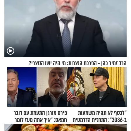
הרב זמיר כהן - הפרכת הנצרות: מי היה ישו הנוצרי?
"לכסף לא תהיה משמעות
פירס מורגן התעמת עם דובר
ב-2036": התחזית הדרמטית
חמאס: "איך אתה מעז לומר
של אילון מאסק על עתיד
שלא ביצעתם פשעי מלחמה?!"