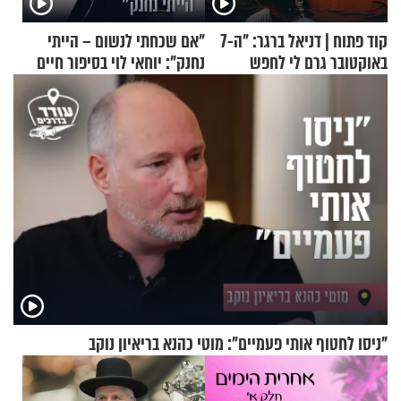
קוד פתוח | דניאל ברגר: "ה-7
"אם שכחתי לנשום – הייתי
באוקטובר גרם לי לחפש
נחנק": יוחאי לוי בסיפור חיים
תשובות"
מעורר השראה
"ניסו לחטוף אותי פעמיים": מוטי כהנא בריאיון נוקב