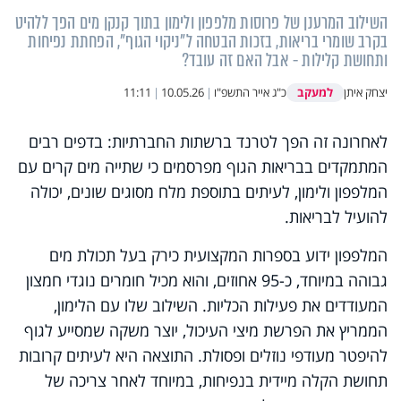
השילוב המרענן של פרוסות מלפפון ולימון בתוך קנקן מים הפך ללהיט
בקרב שומרי בריאות, בזכות הבטחה ל"ניקוי הגוף", הפחתת נפיחות
ותחושת קלילות - אבל האם זה עובד?
למעקב
יצחק איתן
כ"ג אייר התשפ"ו
|
10.05.26
|
11:11
לאחרונה זה הפך לטרנד ברשתות החברתיות: בדפים רבים
המתמקדים בבריאות הגוף מפרסמים כי שתייה מים קרים עם
המלפפון ולימון, לעיתים בתוספת מלח מסוגים שונים, יכולה
להועיל לבריאות.
המלפפון ידוע בספרות המקצועית כירק בעל תכולת מים
גבוהה במיוחד, כ-95 אחוזים, והוא מכיל חומרים נוגדי חמצון
המעודדים את פעילות הכליות. השילוב שלו עם הלימון,
הממריץ את הפרשת מיצי העיכול, יוצר משקה שמסייע לגוף
להיפטר מעודפי נוזלים ופסולת. התוצאה היא לעיתים קרובות
תחושת הקלה מיידית בנפיחות, במיוחד לאחר צריכה של