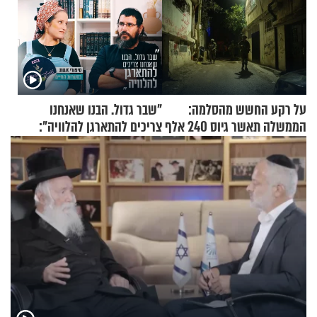
על רקע החשש מהסלמה:
"שבר גדול. הבנו שאנחנו
הממשלה תאשר גיוס 240 אלף
צריכים להתארגן להלוויה":
אנשי מילואים
זוגיות במבחן, הפעם עם מרים
וגד דנינו