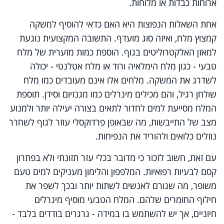
ארוחות כבדות או מלוחות.
אחת השאלות הנפוצות היא האם כדאי להוסיף למשקה
קמצוץ מלח, ואיזה סוג מועדף. התשובה המקצועית נוגעת
למאזן האלקטרוליטים בגוף. הוספת כמות מזערית של מלח
טבעי - כגון מלח הימלאיה ורוד או מלח אטלנטי - יכולה
לשדרג את המשקה. מלחים אלו אינם מעובדים כמו מלח
שולחן רגיל, והם מכילים מינרלים כמו מגנזיום וסידן. תוספת
המלח מסייעת למים לחדור לתאים בצורה יעילה יותר ולמנוע
מצב של התייבשות, מה שבאופן פרדוקסלי עוזר לגוף לשחרר
נוזלים כלואים ולהוריד את הנפיחות.
עם זאת, חשוב לזכור כי מדובר בכלי עזר תזונתי ולא בפתרון
קסם לבעיות רפואיות. המלפפון והלימון מעניקים למים טעם
משופר, מה שגורם לאנשים לשתות יותר ובכך לשפר את
חילוף החומרים שלהם. המלח הטבעי מוסיף מינרלים
חיוניים, אך יש להשתמש בו במידה - גרגרים בודדים בלבד -