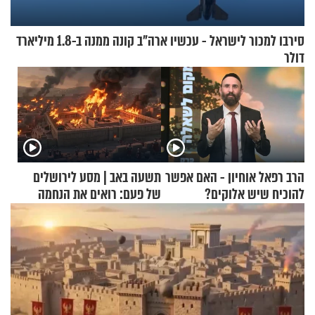
סירבו למכור לישראל - עכשיו ארה"ב קונה ממנה ב-1.8 מיליארד
דולר
הרב רפאל אוחיון - האם אפשר
תשעה באב | מסע לירושלים
להוכיח שיש אלוקים?
של פעם: רואים את הנחמה