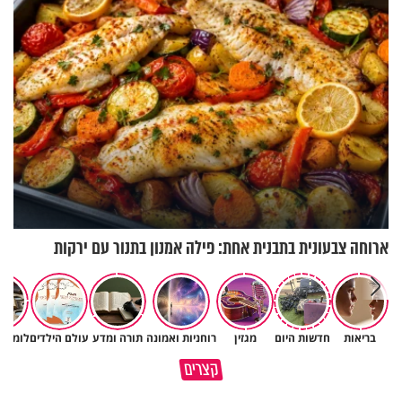
הכלכלה
ארוחה צבעונית בתבנית אחת: פילה אמנון בתנור עם ירקות
איך ייתכן שיש אנשים שיודעים
בריאות
חדשות היום
מגזין
רוחניות ואמונה
תורה ומדע
עולם הילדים
לומדים
במבט לאחור - האם התקופה
שהתורה אמת, ובכל זאת לא חיים
קצרים
הקשה הייתה שווה?
לפיה?