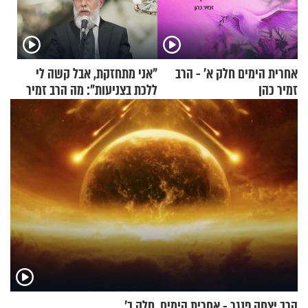
אחרית הימים חלק א’ - הרב
"אני מתחזקת, אבל קשה לי
זמיר כהן
ללכת בצניעות": מה הרב זמיר
כהן המליץ לה לעשות?
הרב יצחק פנגר - אחרית הימים, חלק ב’