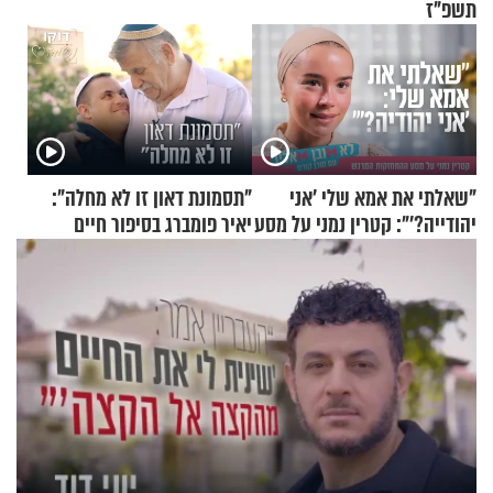
תשפ"ז
"שאלתי את אמא שלי 'אני
"תסמונת דאון זו לא מחלה":
יהודייה?'": קטרין נמני על מסע
יאיר פומברג בסיפור חיים
ההתחזקות המרגש
מעורר השראה