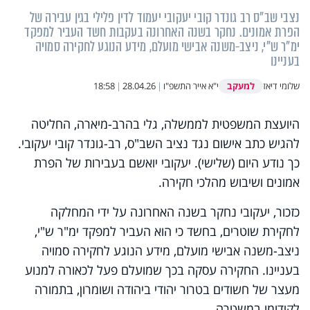
נצבי שב"ס רב גונדר קובי יעקובי יעמוד לדין פלילי בגין עבירה של
הפרת אמונים. נחקר בשנה האחרונה בעקבות חשד העביר למפקד
ימ"ר ש"י, ניצב-משנה אבישי מועלם, מידע הנוגע לחקירה סמויה
בעניינו
למעקב
שלומי דיאז
י"א אייר התשפ"ו
|
28.04.26
|
18:58
היועצת המשפטית לממשלה, גלי בהרב-מיארה, החליטה
להגיש כתב אישום נגד נציב השב"ס, רב-גונדר קובי יעקובי.
כך נודע היום (שלישי). יעקובי יואשם בעבירות של הפרת
אמונים ושיבוש מהלכי חקירה.
כזכור, יעקובי נחקר בשנה האחרונה על ידי המחלקה
לחקירת שוטרים, בחשד כי הוא העביר למפקד ימ"ר ש"י,
ניצב-משנה אבישי מועלם, מידע הנוגע לחקירה סמויה
בעניינו. החקירה עסקה בכך שמועלם פעל לכאורה למנוע
מעצר של חשודים בטרור יהודי ביהודה ושומרון, בתמורה
לקידומו במשטרה.