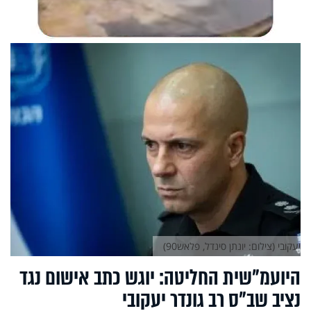
יעקובי (צילום: יונתן סינדל, פלאש90)
היועמ"שית החליטה: יוגש כתב אישום נגד
נציב שב"ס רב גונדר יעקובי