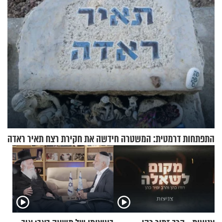
התפתחות דרמטית: המשטרה חידשה את חקירת רצח תאיר ראדה