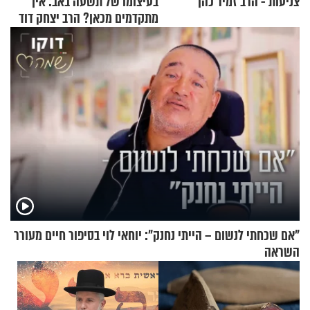
צניעות - הרב זמיר כהן
בעיצומו של תשעה באב: איך
מתקדמים מכאן? הרב יצחק דוד
גרוסמן בשיחה מיוחדת
"אם שכחתי לנשום – הייתי נחנק": יוחאי לוי בסיפור חיים מעורר
השראה