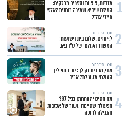
1
מזוזות, ציציות וספרים מחזקים:
המיזם שיביא שמירה רוחנית לאלפי
חיילי צה"ל
2
תכני הידברות
לזיווגים, שלום בית וישועות:
המשדר העולמי של ט"ו באב
3
תכני הידברות
אחי, מחכים רק לך: יום התפילין
העולמי מגיע לתל אביב
תכני הידברות
4
מה הסיכוי להתחתן בגיל 37?
הפעולה שסיימה עשור של אכזבות
והובילה לחופה