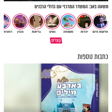
תשעה באב: המשדר המרכזי עם גדולי הרבנים
חדשות היום
יהדות
משפחה
נשים
בריאות
מגזין
רוחניות ו
הברכה האמיתית ששום תפילה לא
תום עוז: "אם הייתי אתאיסט,
קצרים
יכולה להגיע אליה
הייתי היום בדיכאון קליני"
כתבות נוספות