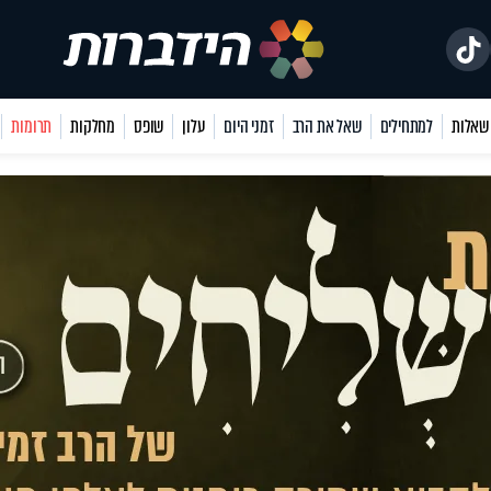
למתחילים
שאל את הרב
זמני היום
עלון
שופס
מחלקות
תרומות