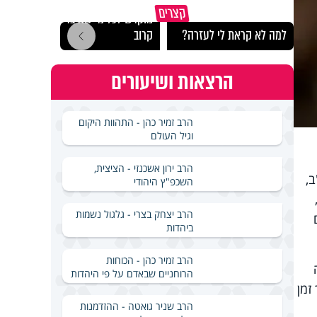
קצרים
מוקדש לכל מי שאיבד איש
עם י
למה לא קראת לי לעזרה?
קרוב
ל….פ
הרצאות ושיעורים
הרב זמיר כהן - התהוות היקום
וגיל העולם
הרב ירון אשכנזי - הציצית,
,
השכפ"ץ היהודי
הרב יצחק בצרי - גלגול נשמות
ביהדות
הרב זמיר כהן - הכוחות
הרוחניים שבאדם על פי היהדות
זמן
הרב שניר גואטה - ההזדמנות