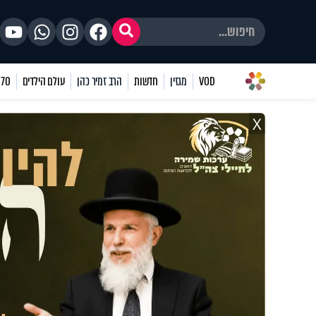
VOD
מגזין
חדשות
הרב זמיר כהן
עולם הילדים
70 שאלות
X