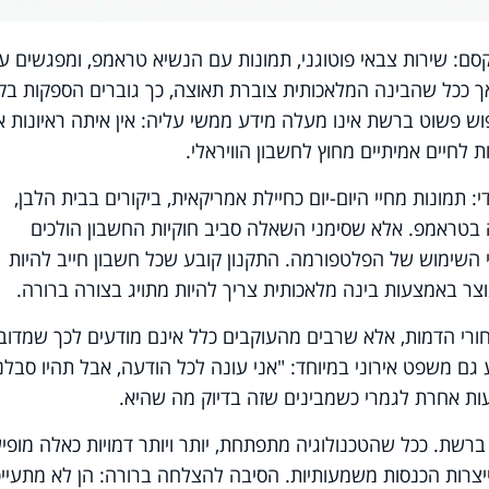
קסם:
שירות צבאי פוטוגני, תמונות עם הנשיא טראמפ, ומפגשים ע
ך ככל שהבינה המלאכותית צוברת תאוצה, כך גוברים הספקות
בק
פוש פשוט ברשת
אינו מעלה
מידע ממשי עליה: אין איתה ראיונות א
ות לחיים אמיתיים מחוץ לחשבון הוויראלי.
 תמונות מחיי היום-יום כחיילת אמריקאית, ביקורים בבית הלבן,
ה בטראמפ. אלא שסימני השאלה סביב חוקיות החשבון הולכים
 השימוש של הפלטפורמה. התקנון קובע שכל חשבון חייב להיות
וצר באמצעות בינה מלאכותית צריך להיות מתויג בצורה ברורה.
ורי הדמות, אלא שרבים מהעוקבים כלל אינם מודעים לכך שמדוב
גם משפט אירוני במיוחד: "אני עונה לכל הודעה, אבל תהיו סבלני
ות אחרת לגמרי כשמבינים שזה בדיוק מה שהיא.
ברשת. ככל שהטכנולוגיה מתפתחת, יותר ויותר דמויות כאלה מופי
יצרות הכנסות משמעותיות. הסיבה להצלחה ברורה: הן לא מתעייפ