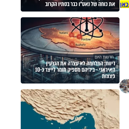
את כוחה של נאט"ו כבר בסתיו הקרוב
כאן
חדשות היום
דיווח: המלחמה לא עצרה את הגרעין
האיראני - בידיהם מספיק חומר לייצר כ-10
פצצות