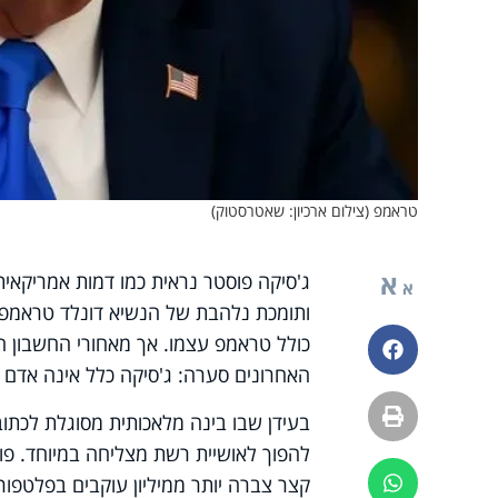
טראמפ (צילום ארכיון: שאטרסטוק)
א
ג'סיקה פוסטר נראית כמו דמות אמריקאי
א
ותומכת נלהבת של הנשיא דונלד טראמפ. ה
כולל טראמפ עצמו. אך מאחורי החשבון 
פייסבוק
האחרונים סערה: ג'סיקה כלל אינה אדם א
הדפסה
בעידן שבו בינה מלאכותית מסוגלת לכתוב
להפוך לאושיית רשת מצליחה במיוחד.
פו
קצר צברה יותר ממיליון עוקבים בפלטפו
ווטסאפ