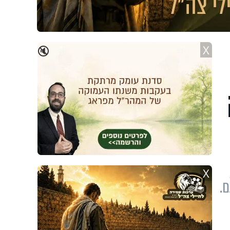
X
🔇
X
.