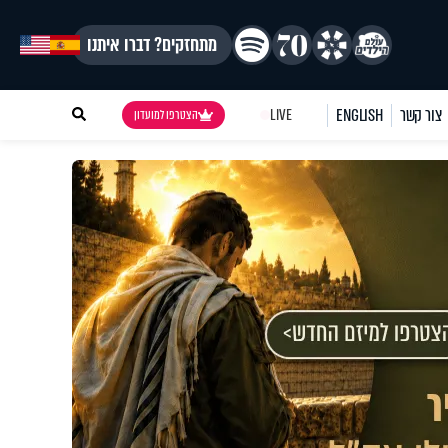
מתחזקים? דברו איתנו
צור קשר
ENGLISH
LIVE
הצטרפו למועדון