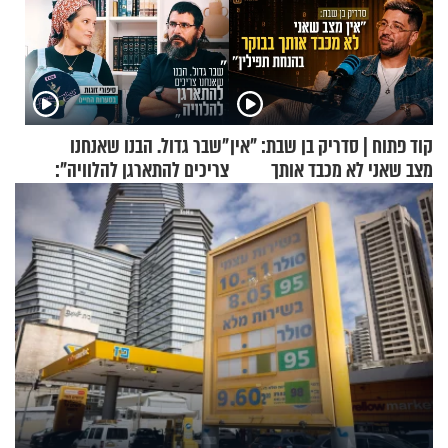
קוד פתוח | סדריק בן שבת: "אין
"שבר גדול. הבנו שאנחנו
מצב שאני לא מכבד אותך
צריכים להתארגן להלוויה":
בבוקר בהנחת תפילין"
זוגיות במבחן, הפעם עם מרים
וגד דנינו