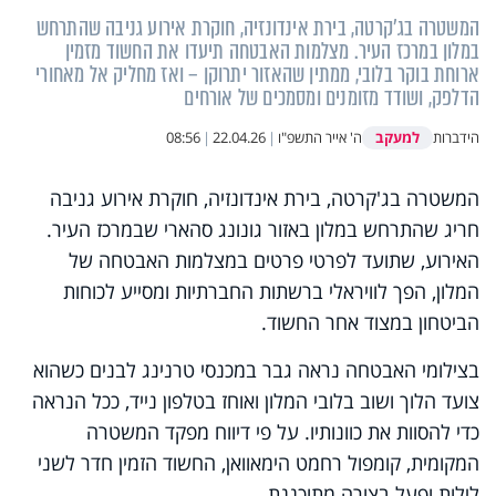
המשטרה בג'קרטה, בירת אינדונזיה, חוקרת אירוע גניבה שהתרחש
במלון במרכז העיר. מצלמות האבטחה תיעדו את החשוד מזמין
ארוחת בוקר בלובי, ממתין שהאזור יתרוקן – ואז מחליק אל מאחורי
הדלפק, ושודד מזומנים ומסמכים של אורחים
למעקב
הידברות
ה' אייר התשפ"ו
|
22.04.26
|
08:56
המשטרה בג'קרטה, בירת אינדונזיה, חוקרת אירוע גניבה
חריג שהתרחש במלון באזור גונונג סהארי שבמרכז העיר.
האירוע, שתועד לפרטי פרטים במצלמות האבטחה של
המלון, הפך לוויראלי ברשתות החברתיות ומסייע לכוחות
הביטחון במצוד אחר החשוד.
בצילומי האבטחה נראה גבר במכנסי טרנינג לבנים כשהוא
צועד הלוך ושוב בלובי המלון ואוחז בטלפון נייד, ככל הנראה
כדי להסוות את כוונותיו. על פי דיווח מפקד המשטרה
המקומית, קומפול רחמט הימאוואן, החשוד הזמין חדר לשני
לילות ופעל בצורה מתוכננת.