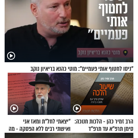
"ניסו לחטוף אותי פעמיים": מוטי כהנא בריאיון נוקב
הרב זמיר כהן - הלכות חנוכה:
"יצאתי לחל"ת ומאז אני
סימן תרפ"א עד תרפ"ד
ואישתי רבים ללא הפסקה - מה
עושים"? הרב זמיר כהן