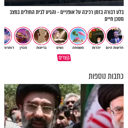
בלע דבורה בזמן רכיבה על אופניים - והגיע לבית החולים במצב
מסכן חיים
חדשות היום
יהדות
משפחה
נשים
בריאות
מגזין
רוחניות ו
האם זה ׳סתם צירוף מקרים׳ או יד
כיצד ניתן להרחיב דעתו של
קצרים
מכוונת?
האדם? הרב חיים פוקס
כתבות נוספות