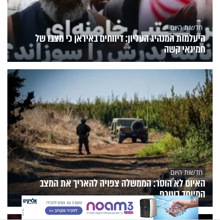
חדשות היום
היעלמות המנהיג העליון: דיווחים באיראן כי מצבו של
חמינאי קשה
חדשות היום
האיום לא הוסר: הממשלה צפויה להאריך את המצב
המיוחד בעורף
X