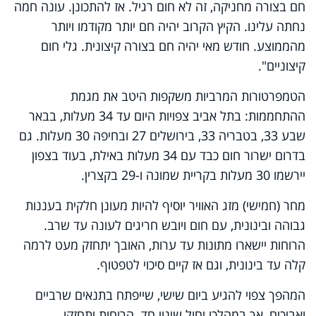
חם בצורה מחניקה, זה לא חום רגיל. אז להתכונן. עונה חמה
נחתה עלינו. הקיץ הקרוב יהיה חם יותר מקודמו ויותר
מהממוצע. חודש מאי יהיה חם בצורה קיצונית. גלי חום
קיצוניים".
הטמפרטורות המרביות משקפות היטב את מגמת
ההתחממות: בתל אביב צפויות היום עד 34 מעלות, בבאר
שבע 33, בטבריה 33, בירושלים 27 ובחיפה 30 מעלות. גם
בדרום ישרור חום כבד עם 34 מעלות באילת, בעוד בצפון
יירשמו 30 מעלות בקריית שמונה ו-29 בקצרין.
מחר (חמישי) מזג האוויר יוסיף להיות מעונן חלקית בעננות
גבוהה ובינונית, עם חום ויובש חריגים לעונה עד שרב.
הרוחות יישארו מתונות עד ערות, האובך יתחזק מעט לרמה
קלה עד בינונית, וגם אז קיים סיכוי לטפטוף.
המהפך צפוי להגיע ביום שישי, שייפתח בתנאים שרביים
ואביכים, אך במהלכו יחול שינוי חד. הרוחות יתחזקו,