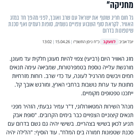
מחניקה"
גל חום חריג שוטף את ישראל עם שרב ואובך, לפני מהפך חד במזג
האוויר. לקראת סוף השבוע צפויים גשמים, סופות רעמים ואף סכנת
שיטפונות בדרום
למעקב
יובל אביב
כ"ח ניסן התשפ"ו
|
15.04.26
|
13:02
מזג האוויר היום (רביעי) צפוי להיות מעונן חלקית עד מעונן.
מורגשת עלייה נוספת בטמפרטורות, שמביאה עימה תנאים
חמים ויבשים מהרגיל לעונה, עד כדי שרב. רוחות מזרחיות
מתונות עד ערות נושבות ברחבי הארץ, ומורגש אובך קל.
ייתכנו טפטופים מקומיים.
מנהל השירות המטאורולוגי, ד"ר עמיר גבעתי, הזהיר מפני
תנאים קיצוניים הצפויים כבר בימים הקרובים. "סופת אבק
תגיע לכאן בשישי בצהריים. בשישי יהיה גם גשם בדרום עם
סכנת שטפונות חמורה בים המלח". עוד הוסיף: "הלילה יהיה