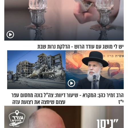
יש לי מושג עם עודד הרוש - הדלקת נרות שבת
הרב זמיר כהן: המקרא - שיעור
דיווח: צה"ל בונה מחסום עפר
י"ז
עצום שיחצה את רצועת עזה
לשניים