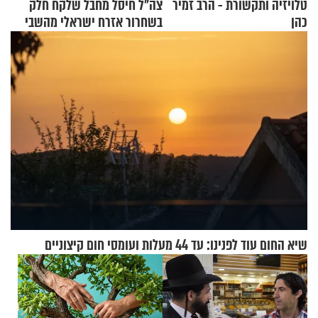
טלויזיה ותקשורת - הרב זמיר
צה"ל חיסל מחבל שלקח חלק
כהן
בשחרור אזרח ישראלי מהשבי
שיא החום עוד לפנינו: עד 44 מעלות ועומסי חום קיצוניים