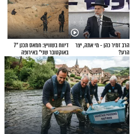
הרב זמיר כהן - מי אתה, יצר
דיווח בשוויץ: חמאס תכנן "7
הרע?
באוקטובר שני" באירופה