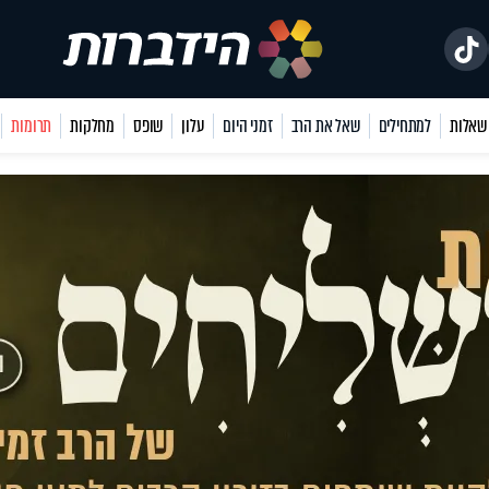
למתחילים
שאל את הרב
זמני היום
עלון
שופס
מחלקות
תרומות