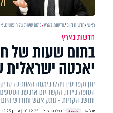
ראשי
חדשות היום
חדשות בארץ
בתום שעות של חיפושים: או
חדשות בארץ
בתום שעות של חי
יאכטה ישראלית 
יוון וקפריסין ניהלו ביממה האחרונה סר
הסופה ביירון. הקשר עם ארבעת הנוסעים -
ותושב הקריות - נותק אמש וחודדש היום 
יובל אביב
כ' כסלו התשפ"ו
|
10.12.25
|
עודכן
2.25 15:57
למעקב