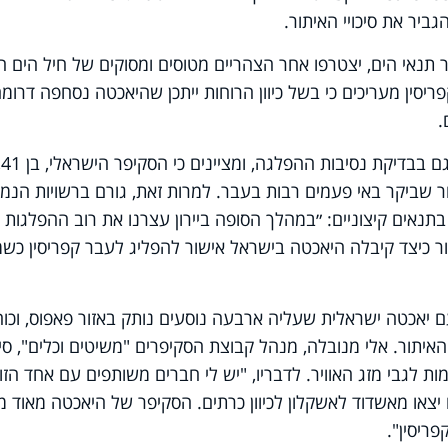
יר את סיכויי האיתור.
 תנאי הים, יצטרפו אחר הצהריים מטוסים ומסוקים של חיל הים היו
פריסין מעריכים כי בשל כיוון הרוחות ייתכן שהיאכטה נסחפה דרומה
.
ברשויות הנמל בקפריסין מתמקדים כע
חר שביקר באי פעמים רבות בעבר. למרות זאת, גורם ברשויות הנמ
תנאים קיצוניים: ״במהלך הסופה ביירון עצרנו את רוב ההפלגות 
ור כיצד קיבלה היאכטה בישראל אישור להפליג לעבר קפריסין כשמ
 יאכטה ישראלית שעליה ארבעה נוסעים נותק באזור פאפוס, וכוח
יתור. אלי מנובלה, מנהל קבוצת הסקיפרים "משיטים וכלים", סי
ות לגבי מזג האוויר. לדבריו, "יש לי חברים משותפים עם אחד הזו
 יצאו מאשדוד לאשקלון לכיוון כרתים. הסקיפר של היאכטה מאוד מי