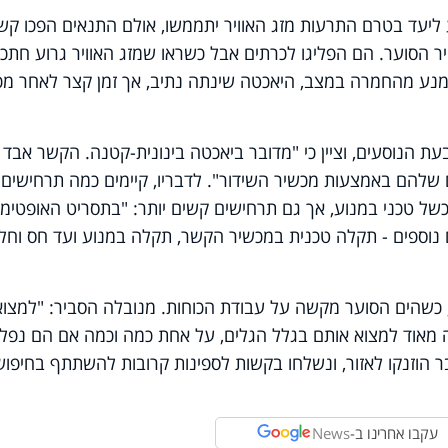
 ליעד בטרם התרעות מזג האוויר יתממשו, אולם התנאים הפכו קש
יר הסוער. הם הפליגו לכרתים אבל כשראו שמזג האוויר גרוע חתכו
להימנע מהחמרה במצב, היאכטה שינתה נתיב, אך זמן קצר לאחר מכ
 הנוסעים, וציין כי "מדובר ביאכטה בינונית-קטנה. הקשר אבד
ם שלהם באמצעות מכשיר השידור". לדבריו, קיימים כמה תרחישים
ל טכני במנוע, אך גם תרחישים קשים יותר: "בתסריט האופטימי 
ם נוספים - תקלה טכנית במכשיר הקשר, תקלה במנוע ועד חס וחל
כשהים הסוער מקשה על עבודת הכוחות. מנובלה הסביר: "למצוא
מאוד למצוא אותם בגלל הגלים, על אחת כמה וכמה אם הם נפלו
בר הוזנקו לאזור, ונשלחו בקשות לספינות קרובות להשתתף בחיפוש
עקבו אחרינו ב-
News