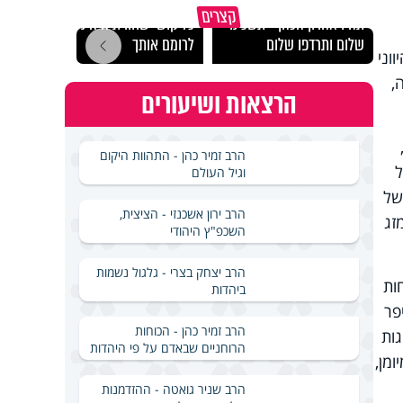
מכילי
קצרים
תהיו אהרון הכהן - תשכינו
כל קושי שחווית היה ניסיון
במבחן
שלום ותרדפו שלום
לרומם אותך
ואלתר
וני
,
הרצאות ושיעורים
ת גם בבדיקת נסיבות ההפלגה, ומציינים כי הסקיפר הישראלי, בן 41,
הרב זמיר כהן - התהוות היקום
ל
וגיל העולם
של
הרב ירון אשכנזי - הציצית,
זג
השכפ"ץ היהודי
הרב יצחק בצרי - גלגול נשמות
ות
ביהדות
פר
הרב זמיר כהן - הכוחות
גות
הרוחניים שבאדם על פי היהדות
ומן,
הרב שניר גואטה - ההזדמנות