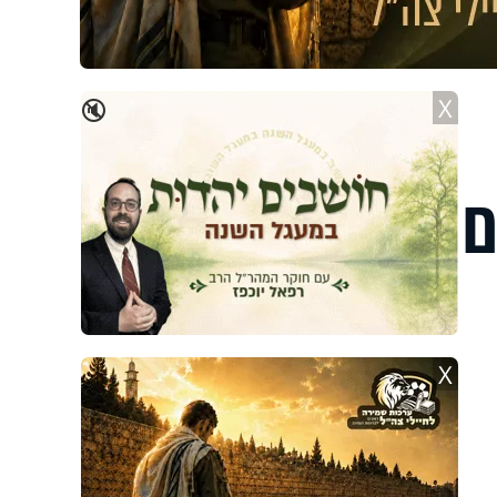
X
🔇
ם
X