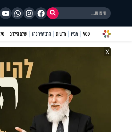
VOD
מגזין
חדשות
הרב זמיר כהן
עולם הילדים
70 שאלות
X