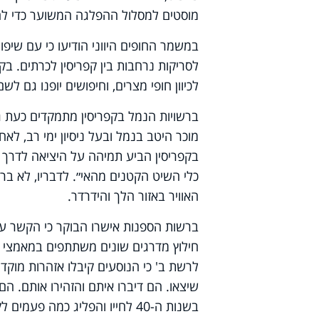
מוסטים למסלול ההפלגה המשוער כדי להגב
במשמר החופים היווני הודיעו כי עם שיפור
לסריקות נרחבות בין קפריסין לכרתים. בק
לכיוון חופי מצרים, וחיפושים יופנו גם לשם
מוכר היטב בנמל ובעל ניסיון ימי רב, לא
בקפריסין הביע תמיהה על היציאה לדרך ב
כלי השיט הקטנים מהאי״. לדבריו, לא בר
האוויר באזור הלך והידרדר.
ברשות הספנות אישרו הבוקר כי הקשר עם
חילוץ מדרגים שונים משתתפים במאמצי הא
לרשת ב' כי הנוסעים קיבלו אזהרות מוקדמ
שיצאו. הם דיברו איתם והזהירו אותם. הם
בשנות ה-40 לחייו והפליג כמה פעמים לקפריסין".