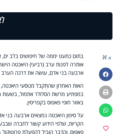
לצ
א
בתום כמעט יממה של חיפושים בלב ים, אות
א
אותרה לפנות ערב (רביעי) היאכטה הישר
ארבעה בני אדם, עושה את דרכה הערב 
פייסבוק
האות האחרון שהתקבל מנוסעי היאכטה, 
הדפסה
במפתיע מרשת הסלולר אתמול, בשעות המ
באזור חופי פאפוס בקפריסין.
ווטסאפ
על סיפון היאכטה נמצאים ארבעה בני אד
מועדפים