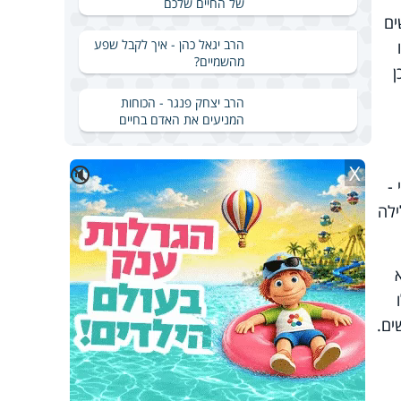
של החיים שלכם
ים
הרב יגאל כהן - איך לקבל שפע
מהשמיים?
ן
הרב יצחק פנגר - הכוחות
המניעים את האדם בחיים
X
🔇
-
ילה
ים.