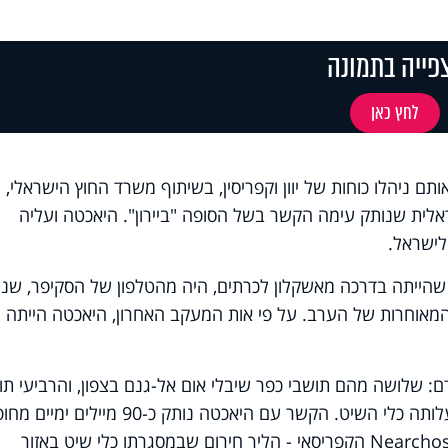
פייה בתמונה
לחץ כאן
ם ניהלו כוחות של יוון וקפריסין, בשיתוף משרד החוץ הישראלי,
אלית שנותק עימה הקשר בשל הסופה "ביירון". היאכטה ועליה
לישראל.
שהייתה בדרכה מאשקלון לכרתים, היה מהטלפון של הסקיפר, שנו
אוחרות של הערב. על פי אות המעקב האחרון, היאכטה הייתה
ם: שלושה מהם תושבי כפר שיבלי אום אל-גנם בצפון, והרביעי תו
הקריות, שלפי הידוע קשור לחברה שבבעלותה כלי השיט. הקשר עם היאכטה נותק כ-90 מיילים ימיים
פאפוס, והדבר הוביל להפעלת פרוטוקול Nearchos הקפריסאי - הליך חירום שבמסגרתו כלי שיט באזור