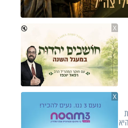
X
🔇
X
ת
היא