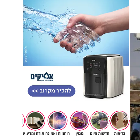
בריאות
חדשות היום
מגזין
רוחניות ואמונה
תורה ומדע
עולם הילדים
לומ