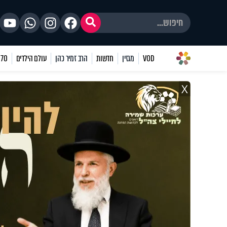
VOD
מגזין
חדשות
הרב זמיר כהן
עולם הילדים
70 שאלות
X