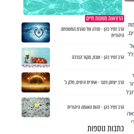
הרצאות משנות חיים
מת
הרב זמיר כהן - סודה של טהרת המשפחה
היהודית
ל
לל
הרב זמיר כהן - שבת, מקור הברכה
נה (18) מכפר
הרב יצחק פנגר - אחרית הימים, חלק ב’
ום. לאחר
חבל
הרב זמיר כהן - זהות האומה היהודית
אה
י
כתבות נוספות