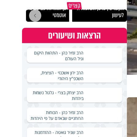
"הגמג
קצרים
הקשר בין סרטן השלפוחית
כך חוזר אליכם טוב באופן
ישרא
לעישון
אוטמטי
שלא 
הרצאות ושיעורים
הרב זמיר כהן - התהוות היקום
וגיל העולם
הרב ירון אשכנזי - הציצית,
השכפ"ץ היהודי
הרב יצחק בצרי - גלגול נשמות
ביהדות
הרב זמיר כהן - הכוחות
הרוחניים שבאדם על פי היהדות
הרב שניר גואטה - ההזדמנות