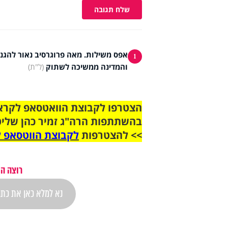
שלח תגובה
אפס משילות. מאה פרוגרסיב נאור להגנ
1
והמדינה ממשיכה לשתוק
(ל"ת)
בהשתתפות הרה"ג זמיר כהן שליט
>> להצטרפות
לקבוצת הווטסאפ ל
רוצה הת