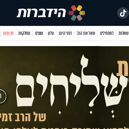
למתחילים
שאל את הרב
זמני היום
עלון
שופס
מחלקות
תרומות