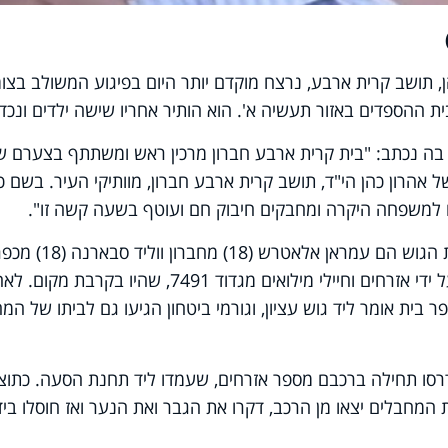
ן, תושב קרית ארבע, נרצח מוקדם יותר היום בפיגוע המשולב בצו
 בה נכתב: "בית קרית ארבע חברון מרכין ראש ומשתתף בצערם ש
 אהרון כהן הי"ד, תושב קרית ארבע חברון, מוותיקי העיר. בשם כ
ם למשפחה היקרה ומחבקים חיבוק חם ועוטף בשעה קשה זו".
שני המחבלים שביצעו את הפיגוע בצומת הגוש הם עמראן אלאטרש (18) מחברון ווליד סבאר
בית אומר. השניים חוסלו בזירת הפיגוע על ידי אזרחים וחיילי מילואים מגדוד 7491, שהיו בקרבת מק
ר בית אומר ליד גוש עציון, וגורמי ביטחון הגיעו גם לביתו של המ
דרסו תחילה ברכבם מספר אזרחים, שעמדו ליד תחנת הסעה. כתוצ
המחבלים יצאו מן הרכב, דקרו את הגבר ואת הנער ואז חוסלו ביד