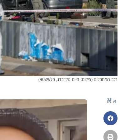
רכב המחבלים (צילום: חיים גולדברג, פלאש90)
א
א
פייסבוק
הדפסה