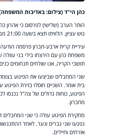
כהן הי"ד (צילום: באדיבות המשפחה)
הותר הערב (שלישי) לפרסום כי אהרון כה
גוש עציון. הלוויתו תצא בשעה 21:00 מבית ההספדים באזור תעשיה א'. הוא הותיר אחריו שישה ילדים ונכדים.
עיריית קרית ארבע-חברון פרסמה הודעה
משפחת כהן עם הירצחו בידי בני עוולה של
תושבי הקריה, אנו שולחים תנחומים כני
הפיגוע, כוחות גדולים של צה"ל נכנסו לכפ
מחברון.
מחקירת הפיגוע עולה כי שני המחבלים 
נפגעו שני גברים ונער. לאחר ההתנגשות 
אזרחים וחיילים.