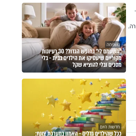
רה.
משפחה
"משעמם לי" בחופש הגדול? 30 רעיונות
מקוריים שיעסיקו את הילדים בבית - בלי
מסכים ובלי להוציא שקל
חדשות היום
ככל שהילדים גדלים - האמון במערכת צונח: