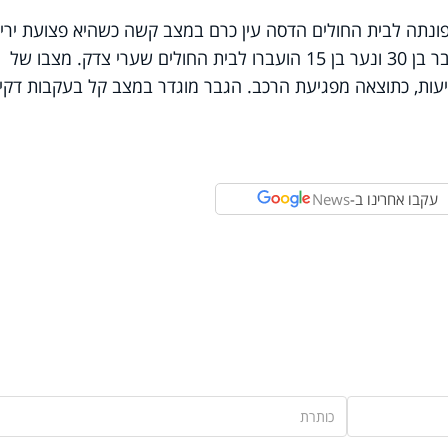
ירה נקבע מותו של כהן. אישה בת 55 פונתה לבית החולים הדסה עין כרם במצב קשה כשהיא פצועת ירי.
ההערכה היא כי נפגעה מאש כוחותינו. גבר בן 30 ונער בן 15 הועברו לבית החולים שערי צדק. מצבו של
גיעות, כתוצאה מפגיעת הרכב. הגבר מוגדר במצב קל בעקבות דקי
עקבו אחרינו ב-
News