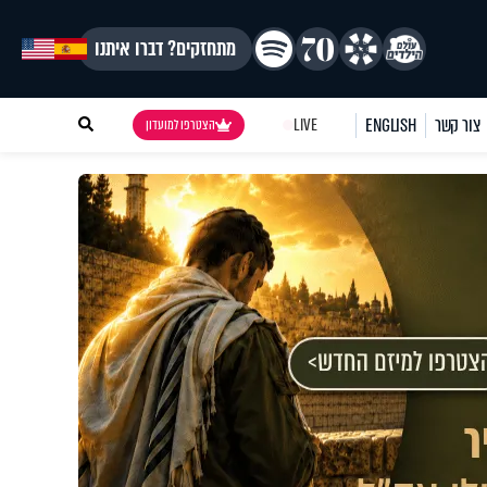
מתחזקים? דברו איתנו
צור קשר
ENGLISH
LIVE
הצטרפו למועדון