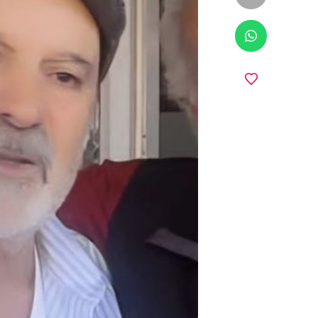
ווטסאפ
מועדפים