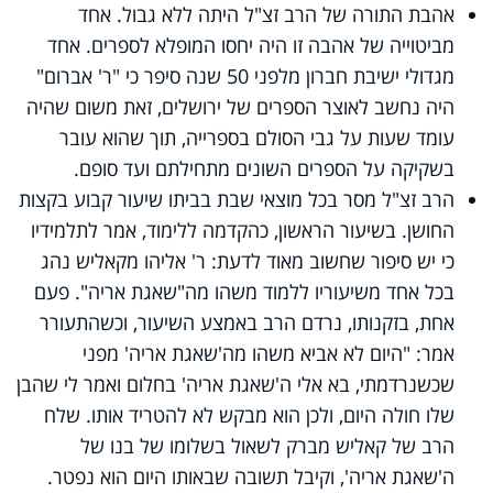
אהבת התורה של הרב זצ"ל היתה ללא גבול. אחד
מביטוייה של אהבה זו היה יחסו המופלא לספרים. אחד
מגדולי ישיבת חברון מלפני 50 שנה סיפר כי "ר' אברום"
היה נחשב לאוצר הספרים של ירושלים, זאת משום שהיה
עומד שעות על גבי הסולם בספרייה, תוך שהוא עובר
בשקיקה על הספרים השונים מתחילתם ועד סופם.
הרב זצ"ל מסר בכל מוצאי שבת בביתו שיעור קבוע בקצות
החושן. בשיעור הראשון, כהקדמה ללימוד, אמר לתלמידיו
כי יש סיפור שחשוב מאוד לדעת: ר' אליהו מקאליש נהג
בכל אחד משיעוריו ללמוד משהו מה"שאגת אריה". פעם
אחת, בזקנותו, נרדם הרב באמצע השיעור, וכשהתעורר
אמר: "היום לא אביא משהו מה'שאגת אריה' מפני
שכשנרדמתי, בא אלי ה'שאגת אריה' בחלום ואמר לי שהבן
שלו חולה היום, ולכן הוא מבקש לא להטריד אותו. שלח
הרב של קאליש מברק לשאול בשלומו של בנו של
ה'שאגת אריה', וקיבל תשובה שבאותו היום הוא נפטר.