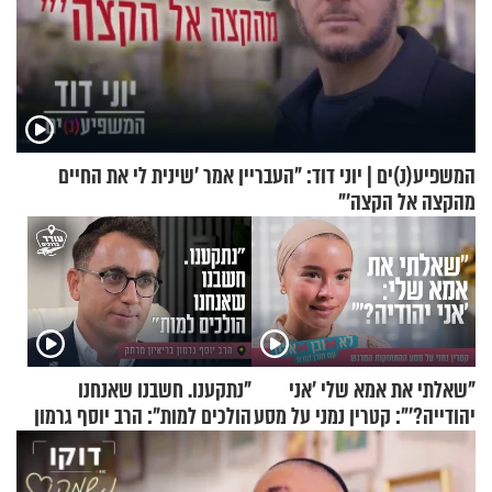
המשפיע(נ)ים | יוני דוד: "העבריין אמר 'שינית לי את החיים
מהקצה אל הקצה'"
"שאלתי את אמא שלי 'אני
"נתקענו. חשבנו שאנחנו
יהודייה?'": קטרין נמני על מסע
הולכים למות": הרב יוסף גרמון
ההתחזקות המרגש
בריאיון מרתק