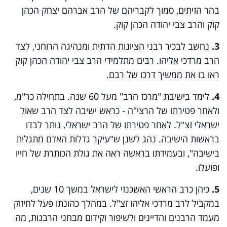
בהר הזיתים, סמוך לקבריהם של הרב אברהם יצחק הכהן
קוק והרב צבי יהודה הכהן קוק.
3.
נחשב לבכיר רבני הציונות הדתית ומנהיגה הרוחני, לצד
הרב מרדכי אליהו. רבים מתלמידי הרב צבי יהודה הכהן קוק
ראו בו את ממשיך דרכו של רבם.
4.
לימד בישיבת "מרכז הרב" מעל 60 שנה. בתחילה כר"מ,
ולאחר פטירתו של הרצי"ה - כראש ישיבה לצד הרב שאול
ישראלי זצ"ל. לאחר פטירתו של הרב ישראלי, נותר לבדו
בראשות הישיבה. נהג לשנן ש"עיקר גדלות האדם מתגלית
בישיבה", ובעמידתו בראשה ראה את גולת הכותרת של חייו
ופועלו.
5.
כיהן כרב הראשי האשכנזי לישראל במשך 10 שנים,
במקביל לרב מרדכי אליהו זצ"ל. במהלך כהונתו פעל לחיזוק
מעמד הרבנים והדיינים ולשיפור וקידום מבחני הרבנות, מה