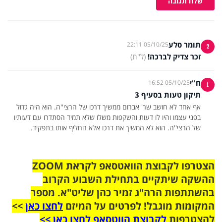
שלח תגובה
תומר סלע
05/10/25 22:11
2
זכר צדיק לברכה!
(ל"ת)
ח''י
05/10/25 16:52
1
תיקון טעות בסעיף 3
אף אחד לא חושב שר' אברום ממשיך דרכו של הרצי''ה. הוא היה גדול
בפני עצמו והיו לו דעות והשקפות משלו שלא תמיד הסתדרו עם דעותיו
של הרצי''ה. הוא לא המשיך את דרכו אלא החליף אותו בתפקיד.
הצטרפו לקבוצת הוואטסאפ לקראת ZOOM
ההשקה שיתקיים בתחילת השבוע הקרוב
בהשתתפות הרה"ג זמיר כהן שליט"א. מספר
המקומות מוגבל! לפרטים על המיזם
לחצו כאן
>>
להצטרפות
לקבוצת הווטסאפ לחצו כאן >>