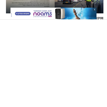
X
שינוי דרמטי במצלמות
תרמית הפיצויים בביטוח
המשטרתיות: קנסות על חריגה
הלאומי: אלפי נפגעי פעולות
קלה של מהירות
איבה קיבלו כספים במירמה
הרב אייל אונגר - הוכחות למציאות הבורא