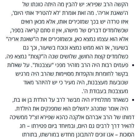
הקשה הרב שפירא: יש להבין מה היתה כוונתו של
ה'שאגת אריה'. מה זאת אומרת 'לא להטריד אותי היום',
איזו טרדה יש בכך שמזכירים אותו, אלא מכאן רואים
שכשלומדים דברים של מישהו, אין זו סתם קריאה בספר,
אלא הוא עצמו נמצא כאן, וכשמזכירים את ה"שאגת אריה"
בשיעור, אז הוא ממש נמצא ונוכח בשיעור, וכך גם
כשלומדים קצות החושן, שלושים שנה ה"קצות" נמצא פה.
פעמים רבות היה הרב מזהיר מפני "עצבנות". על שאלות
בקשר לחומרות והקפדות מסויימות שהרב היה מרגיש
שנובעות מעצבנות, היה מעיר כי יש להיזהר מאוד
מעצבנות בעבודת ה'.
כשאחד מתלמידיו היה מבשר לרב על הולדת בן או בת,
היה אומר שמנהג ירושלים הוא שמפנקים את היולדת.
דמותו של הרב אברהם אלקנה כהנא שפירא זצ"ל ממשיכה
להאיר דרך לרבים גם היום, ובמיוחד ביום פטירתו – חג
הסוכות – אנו זוכים להתבונן מחדש במורשתו, בתורתו