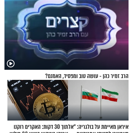
הרב זמיר כהן - עושה טוב ומפסיד, האמנם?
איראן מאיימת על בולגריה: "אל
תוך 30 דקות: האקרים רוקנו