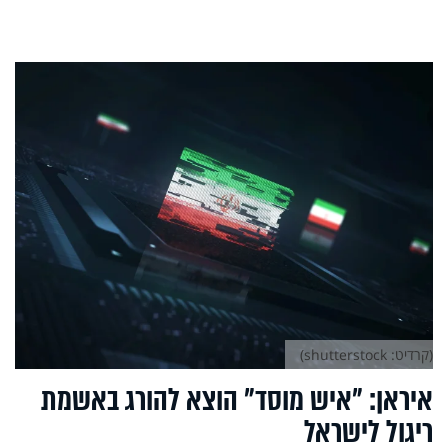
(קרדיט: shutterstock)
איראן: ״איש מוסד״ הוצא להורג באשמת
ריגול לישראל