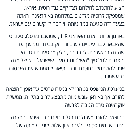
הציע להתנדב להילחם לצד קייב נגד רוסיה. איראן,
שמספקת לרוסיה מל"טים במלחמה באוקראינה, ראתה
בצעד הזה פגיעה במדיניותה, וייחסה לו קשרים עם ישראל.
בארגון זכויות האדם האיראני IHR, שמושבו באוסלו, טענו כי
שהאבאזי עבר עינויים קשים והוחזק בבידוד ממושך עד
שהודה בהאשמות. לדבריהם, חלק מהטענות נגדו היו
מופרכות לחלוטין: "השלטונות טענו שישראל היא שלימדה
אותו להשתמש בתוכנת וורד - תיאור שממחיש את האבסורד
בהאשמות".
במערכת המשפט בטהרן לא נמסרו פרטים על אופן ההוצאה
להורג, אך באיראן עונש מוות מתבצע לרוב בתלייה. ממשלת
אוקראינה טרם הגיבה לפרשה.
ההוצאה להורג משתלבת בגל דיכוי נרחב באיראן. המקרה
מתרחש ימים ספורים לאחר ציון שלוש שנים למותה של