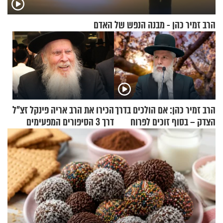
הרב זמיר כהן - מבנה הנפש של האדם
הרב זמיר כהן: אם הולכים בדרך
הכירו את הרב אריה פינקל זצ"ל
הצדק – בסוף זוכים לפרוח
דרך 3 הסיפורים המפעימים
האלה