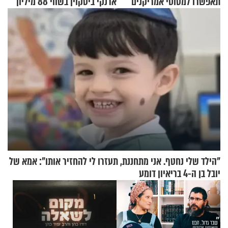
תאפשרו למטוסי אמריקנים
ארנקי ביטקוין בשווי 88 מיליון
להמריא מהשטח שלכם"
דולר
"הילד שלי נחטף. אני מתחננת, תעזרו לי להחזיר אותו": אמא של
יובל בן ה-4 בריאיון דומע