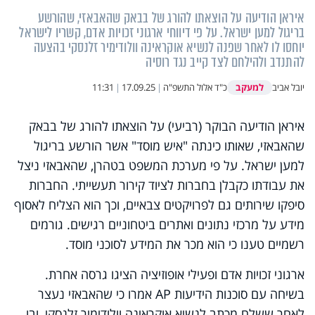
איראן הודיעה על הוצאתו להורג של בבאק שהאבאזי, שהורשע
בריגול למען ישראל. על פי דיווחי ארגוני זכויות אדם, קשריו לישראל
יוחסו לו לאחר שפנה לנשיא אוקראינה וולודימיר זלנסקי בהצעה
להתנדב ולהילחם לצד קייב נגד רוסיה
למעקב
יובל אביב
כ"ד אלול התשפ"ה
|
17.09.25
|
11:31
איראן הודיעה הבוקר (רביעי) על הוצאתו להורג של בבאק
שהאבאזי, שאותו כינתה "איש מוסד" אשר הורשע בריגול
למען ישראל. על פי מערכת המשפט בטהרן, שהאבאזי ניצל
את עבודתו כקבלן בחברות לציוד קירור תעשייתי. החברות
סיפקו שירותים גם לפרויקטים צבאיים, וכך הוא הצליח לאסוף
מידע על מרכזי נתונים ואתרים ביטחוניים רגישים. גורמים
רשמיים טענו כי הוא מכר את המידע לסוכני מוסד.
ארגוני זכויות אדם ופעילי אופוזיציה הציגו גרסה אחרת.
בשיחה עם סוכנות הידיעות AP אמרו כי שהאבאזי נעצר
לאחר ששלח מכתב לנשיא אוקראינה וולודימיר זלנסקי, ובו